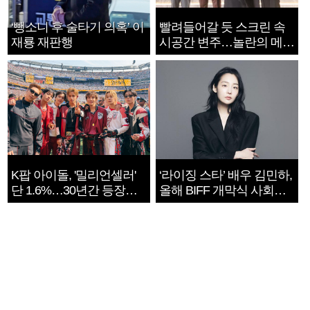
‘뺑소니 후 술타기 의혹’ 이
빨려들어갈 듯 스크린 속
재룡 재판행
시공간 변주…놀란의 메시
지는 ‘전쟁 속죄’
K팝 아이돌, '밀리언셀러'
‘라이징 스타’ 배우 김민하,
단 1.6%…30년간 등장
올해 BIFF 개막식 사회자
1182개팀 전수조사
확정