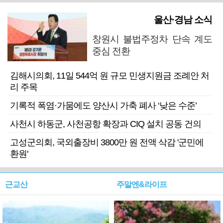
울산·경남 소식
창원시 불법주정차 단속 계도
중심 전환
김해시의회, 11일 544억 원 규모 민생지원금 조례안 처
리 주목
기록적 폭염·가뭄에도 양산시 가축 폐사 ‘낮은 수준’
사천시 하동군, 사천공항 확장과 CIQ 설치 공동 건의
고성군의회, 국외출장비 3800만 원 전액 삭감 '군민에
환원'
근교산
주말엔&라이프