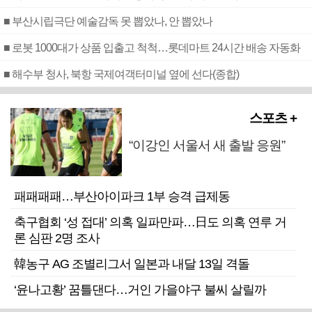
■ 부산시립극단 예술감독 못 뽑았나, 안 뽑았나
■ 로봇 1000대가 상품 입출고 척척…롯데마트 24시간 배송 자동화
■ 해수부 청사, 북항 국제여객터미널 옆에 선다(종합)
스포츠 +
“이강인 서울서 새 출발 응원”
패패패패…부산아이파크 1부 승격 급제동
축구협회 ‘성 접대’ 의혹 일파만파…日도 의혹 연루 거
론 심판 2명 조사
韓농구 AG 조별리그서 일본과 내달 13일 격돌
‘윤나고황’ 꿈틀댄다…거인 가을야구 불씨 살릴까