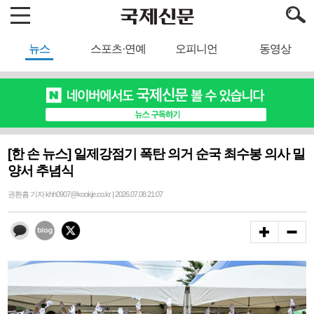
뉴스
스포츠·연예
오피니언
동영상
[한 손 뉴스] 일제강점기 폭탄 의거 순국 최수봉 의사 밀
양서 추념식
권환흠 기자 khh0907@kookje.co.kr | 2026.07.08 21:07