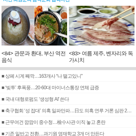
<84> 관문과 환대, 부산 역전
<83> 여름 제주, 벤자리와 독
음식
가시치
■ 상폐 시계 째깍…163개사 “나 떨고있니”
■ ‘빚투’ 후폭풍…20·60대 마이너스통장 연체 급증
■ 국내 대형로펌도 ‘생성형 AI’ 쓴다
■ 축구협회 ‘성 접대’ 의혹 일파만파…日도 의혹 연루 거론 심판 2명 조사
■ 근무여건 깜깜이 중수청…檢수사관 이직 놓고 혼란
■ 기존 일반고 전환…과기원 영재학교 3개 더 만든다