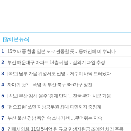
[많이 본 뉴스]
1
15호 태풍 찬홈 일본 도쿄 관통할 듯…동해안에 비 뿌리나
2
부산 해운대구 아파트 14층서 불…실외기 과열 추정
3
[속보] 남부 가뭄 위성서도 선명…저수지 바닥 드러났다
4
까마귀 탓?…폭염 속 부산 북구 986가구 정전
5
[속보] 부산·김해·울주 ‘경계 단계’…전국 48개 시군 가뭄
6
‘혐오표현’ 쓰면 지방공무원 최대 파면까지 중징계
7
부산·울산·경남 폭염 속 소나기·비…무더위는 지속
8
김해시의회, 11일 544억 원 규모 민생지원금 조례안 처리 주목