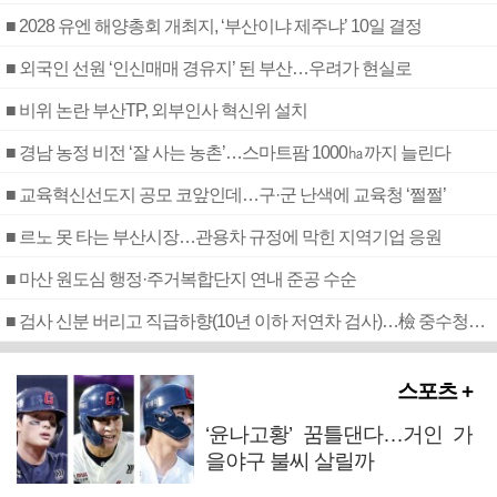
■ 2028 유엔 해양총회 개최지, ‘부산이냐 제주냐’ 10일 결정
■ 외국인 선원 ‘인신매매 경유지’ 된 부산…우려가 현실로
■ 비위 논란 부산TP, 외부인사 혁신위 설치
■ 경남 농정 비전 ‘잘 사는 농촌’…스마트팜 1000㏊까지 늘린다
■ 교육혁신선도지 공모 코앞인데…구·군 난색에 교육청 ‘쩔쩔’
■ 르노 못 타는 부산시장…관용차 규정에 막힌 지역기업 응원
■ 마산 원도심 행정·주거복합단지 연내 준공 수순
■ 검사 신분 버리고 직급하향(10년 이하 저연차 검사)…檢 중수청행 기피
스포츠 +
‘윤나고황’ 꿈틀댄다…거인 가
을야구 불씨 살릴까