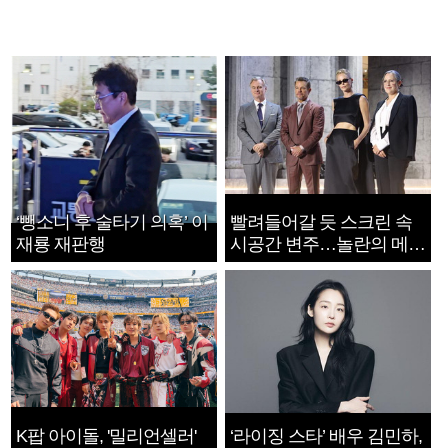
‘뺑소니 후 술타기 의혹’ 이
빨려들어갈 듯 스크린 속
재룡 재판행
시공간 변주…놀란의 메시
지는 ‘전쟁 속죄’
K팝 아이돌, '밀리언셀러'
‘라이징 스타’ 배우 김민하,