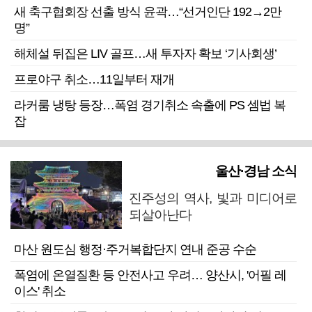
새 축구협회장 선출 방식 윤곽…“선거인단 192→2만
명”
해체설 뒤집은 LIV 골프…새 투자자 확보 ‘기사회생’
프로야구 취소…11일부터 재개
라커룸 냉탕 등장…폭염 경기취소 속출에 PS 셈법 복
잡
울산·경남 소식
진주성의 역사, 빛과 미디어로
되살아난다
마산 원도심 행정·주거복합단지 연내 준공 수순
폭염에 온열질환 등 안전사고 우려… 양산시, '어필 레
이스' 취소