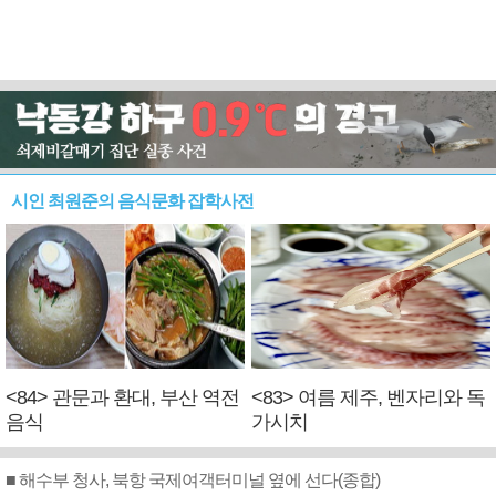
시인 최원준의 음식문화 잡학사전
<84> 관문과 환대, 부산 역전
<83> 여름 제주, 벤자리와 독
음식
가시치
■ 해수부 청사, 북항 국제여객터미널 옆에 선다(종합)