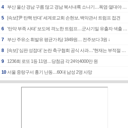
4
부산 울산 경남 구름 많고 경남 북서내륙 소나기…폭염·열대야 계속
5
[속보]‘尹 탄핵 반대’ 세계로교회 손현보, 백악관서 트럼프 접견
6
‘탄약 부족 사태’ 보도에 격노한 트럼프…군사기밀 유출자 색출 지시
7
부산 주유소 휘발유 평균가 ℓ당 1849원… 전주보다 3원 ↓
8
[속보] ‘심판 성접대’ 논란 축구협회 공식 사과…“현재는 부적절 행위 없어”
9
1236회 로또 1등 11명…당첨금 각 24억4000만 원
10
서울 중랑구서 흉기 난동…60대 남성 2명 사망