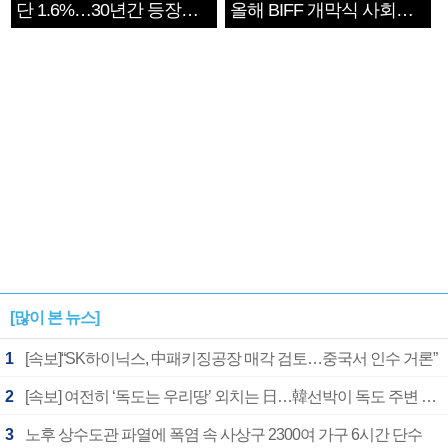
단 1.6%…30년간 등장
올해 BIFF 개막식 사회자
1182개팀 전수조사
확정
[많이 본 뉴스]
1
[속보]“SK하이닉스, 中패키징공장 매각 검토…중국서 인수 거론”
2
[속보] 여전히 ‘독도는 우리땅’ 외치는 日…韓선박이 독도 주변 해양조사 활동하자 반발
3
노후 상수도관 파열에 폭염 속 사상구 2300여 가구 6시간 단수