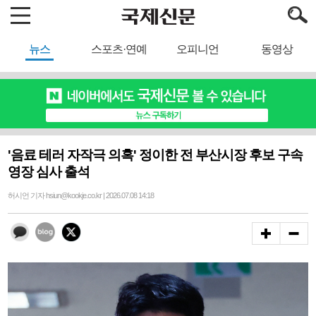
뉴스
스포츠·연예
오피니언
동영상
'음료 테러 자작극 의혹' 정이한 전 부산시장 후보 구속
영장 심사 출석
허시언 기자 hsiun@kookje.co.kr | 2026.07.08 14:18