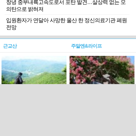
창녕 중부내륙고속도로서 포탄 발견…살상력 없는 모
의탄으로 밝혀져
입원환자가 연달아 사망한 울산 한 정신의료기관 폐원
전망
근교산
주말엔&라이프
근교산&그너머…상주·문경
폭염보다 더 뜨거워라…100
청화산~시루봉
일을 붉게 불태울 ‘선비정신’
피었네
PC버전
엑스
페이스북