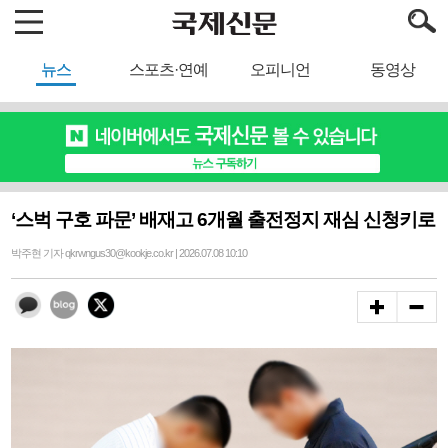
뉴스
스포츠·연예
오피니언
동영상
‘스벅 구호 파문’ 배재고 6개월 출전정지 재심 신청키로
박주현 기자 qkrwngus30@kookje.co.kr | 2026.07.08 10:10