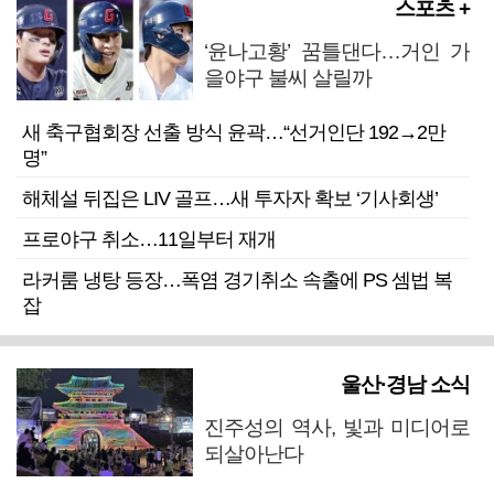
스포츠 +
‘윤나고황’ 꿈틀댄다…거인 가
을야구 불씨 살릴까
새 축구협회장 선출 방식 윤곽…“선거인단 192→2만
명”
해체설 뒤집은 LIV 골프…새 투자자 확보 ‘기사회생’
프로야구 취소…11일부터 재개
라커룸 냉탕 등장…폭염 경기취소 속출에 PS 셈법 복
잡
울산·경남 소식
진주성의 역사, 빛과 미디어로
되살아난다