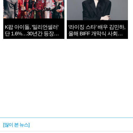
K팝 아이돌, '밀리언셀러'
‘라이징 스타’ 배우 김민하,
단 1.6%…30년간 등장
올해 BIFF 개막식 사회자
1182개팀 전수조사
확정
[많이 본 뉴스]