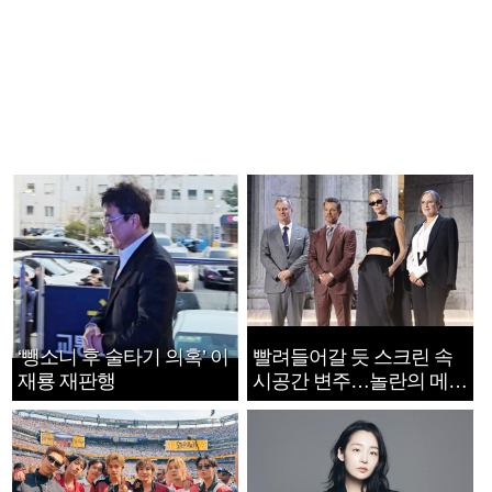
‘뺑소니 후 술타기 의혹’ 이
빨려들어갈 듯 스크린 속
재룡 재판행
시공간 변주…놀란의 메시
지는 ‘전쟁 속죄’