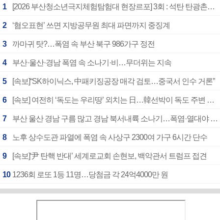
1
[2026 부산청소년극지체험탐험대 현장르포] 3회 : 석탄 탄광촌에서 북극 연구의 중심지로
2
‘혐오표현’ 쓰면 지방공무원 최대 파면까지 중징계
3
까마귀 탓?…폭염 속 부산 북구 986가구 정전
4
부산·울산·경남 폭염 속 소나기·비…무더위는 지속
5
[속보]“SK하이닉스, 中패키징공장 매각 검토…중국서 인수 거론”
6
[속보] 여전히 ‘독도는 우리땅’ 외치는 日…韓선박이 독도 주변 해양조사 활동하자 반발
7
부산 울산 경남 구름 많고 경남 북서내륙 소나기…폭염·열대야 계속
8
노후 상수도관 파열에 폭염 속 사상구 2300여 가구 6시간 단수
9
[속보]‘尹 탄핵 반대’ 세계로교회 손현보, 백악관서 트럼프 접견
10
1236회 로또 1등 11명…당첨금 각 24억4000만 원