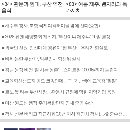
<84> 관문과 환대, 부산 역전
<83> 여름 제주, 벤자리와 독
음식
가시치
■ 해수부 청사, 북항 국제여객터미널 옆에 선다(종합)
■ 2028 유엔 해양총회 개최지, ‘부산이냐 제주냐’ 10일 결정
■ 외국인 선원 ‘인신매매 경유지’ 된 부산…우려가 현실로
■ 비위 논란 부산TP, 외부인사 혁신위 설치
■ 경남 농정 비전 ‘잘 사는 농촌’…스마트팜 1000㏊까지 늘린다
■ 교육혁신선도지 공모 코앞인데…구·군 난색에 교육청 ‘쩔쩔’
■ 르노 못 타는 부산시장…관용차 규정에 막힌 지역기업 응원
■ 마산 원도심 행정·주거복합단지 연내 준공 수순
■ 검사 신분 버리고 직급하향(10년 이하 저연차 검사)…檢 중수청행 기피