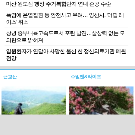
마산 원도심 행정·주거복합단지 연내 준공 수순
폭염에 온열질환 등 안전사고 우려… 양산시, '어필 레
이스' 취소
창녕 중부내륙고속도로서 포탄 발견…살상력 없는 모
의탄으로 밝혀져
입원환자가 연달아 사망한 울산 한 정신의료기관 폐원
전망
근교산
주말엔&라이프
근교산&그너머…상주·문경
폭염보다 더 뜨거워라…100