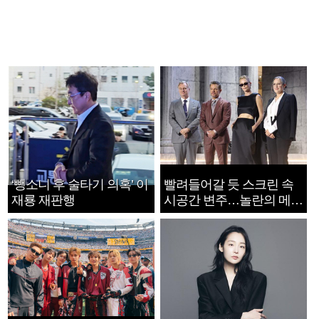
‘뺑소니 후 술타기 의혹’ 이
빨려들어갈 듯 스크린 속
재룡 재판행
시공간 변주…놀란의 메시
지는 ‘전쟁 속죄’