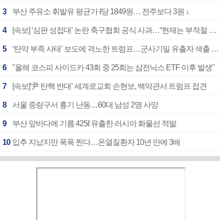
3
부산 주유소 휘발유 평균가 ℓ당 1849원… 전주보다 3원 ↓
4
[속보] ‘심판 성접대’ 논란 축구협회 공식 사과…“현재는 부적절 행위 없어”
5
‘탄약 부족 사태’ 보도에 격노한 트럼프…군사기밀 유출자 색출 지시
6
"올해 코스피 사이드카 43회 중 25회는 삼전닉스 ETF 이후 발생"
7
[속보]‘尹 탄핵 반대’ 세계로교회 손현보, 백악관서 트럼프 접견
8
서울 중랑구서 흉기 난동…60대 남성 2명 사망
9
부산 앞바다에 기름 425ℓ 유출한 러시아 화물선 적발
10
입추 지났지만 푹푹 찐다…온열질환자 10년 만에 3배