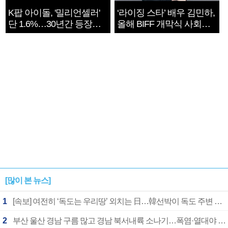
K팝 아이돌, '밀리언셀러'
‘라이징 스타’ 배우 김민하,
단 1.6%…30년간 등장
올해 BIFF 개막식 사회자
1182개팀 전수조사
확정
[많이 본 뉴스]
1
[속보] 여전히 ‘독도는 우리땅’ 외치는 日…韓선박이 독도 주변 해양조사 활동하자 반발
2
부산 울산 경남 구름 많고 경남 북서내륙 소나기…폭염·열대야 계속