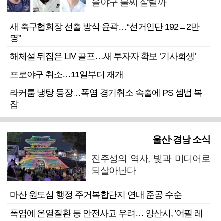
을야구 불씨 살릴까
새 축구협회장 선출 방식 윤곽…“선거인단 192→2만
명”
해체설 뒤집은 LIV 골프…새 투자자 확보 ‘기사회생’
프로야구 취소…11일부터 재개
라커룸 냉탕 등장…폭염 경기취소 속출에 PS 셈법 복
잡
울산·경남 소식
진주성의 역사, 빛과 미디어로
되살아난다
마산 원도심 행정·주거복합단지 연내 준공 수순
폭염에 온열질환 등 안전사고 우려… 양산시, '어필 레