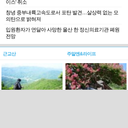
이스' 취소
창녕 중부내륙고속도로서 포탄 발견…살상력 없는 모
의탄으로 밝혀져
입원환자가 연달아 사망한 울산 한 정신의료기관 폐원
전망
근교산
주말엔&라이프
근교산&그너머…상주·문경
폭염보다 더 뜨거워라…100
청화산~시루봉
일을 붉게 불태울 ‘선비정신’
피었네