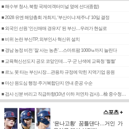
■ 해수부 청사, 북항 국제여객터미널 옆에 선다(종합)
■ 2028 유엔 해양총회 개최지, ‘부산이냐 제주냐’ 10일 결정
■ 외국인 선원 ‘인신매매 경유지’ 된 부산…우려가 현실로
■ 비위 논란 부산TP, 외부인사 혁신위 설치
■ 경남 농정 비전 ‘잘 사는 농촌’…스마트팜 1000㏊까지 늘린다
■ 교육혁신선도지 공모 코앞인데…구·군 난색에 교육청 ‘쩔쩔’
■ 르노 못 타는 부산시장…관용차 규정에 막힌 지역기업 응원
■ 마산 원도심 행정·주거복합단지 연내 준공 수순
■ 검사 신분 버리고 직급하향(10년 이하 저연차 검사)…檢 중수청행 기피
스포츠 +
‘윤나고황’ 꿈틀댄다…거인 가