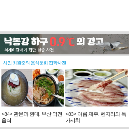
시인 최원준의 음식문화 잡학사전
<84> 관문과 환대, 부산 역전
<83> 여름 제주, 벤자리와 독
음식
가시치