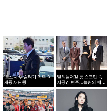
‘뺑소니 후 술타기 의혹’ 이
빨려들어갈 듯 스크린 속
재룡 재판행
시공간 변주…놀란의 메시
지는 ‘전쟁 속죄’