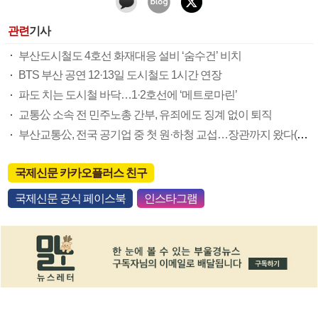
관련
기사
부산도시철도 4호선 화재대응 설비 ‘숨수건’ 비치
BTS 부산 공연 12·13일 도시철도 1시간 연장
파도 치는 도시철 바닥…1·2호선에 ‘메트로마린’
교통公 소속 전 민주노총 간부, 유죄에도 징계 없이 퇴직
부산교통公, 전국 공기업 중 첫 원·하청 교섭…장관까지 왔다(종합)
국제신문 카카오플러스 친구
국제신문 공식 페이스북
인스타그램