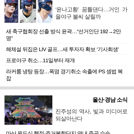
‘윤나고황’ 꿈틀댄다…거인 가
을야구 불씨 살릴까
새 축구협회장 선출 방식 윤곽…“선거인단 192→2만
명”
해체설 뒤집은 LIV 골프…새 투자자 확보 ‘기사회생’
프로야구 취소…11일부터 재개
라커룸 냉탕 등장…폭염 경기취소 속출에 PS 셈법 복
잡
울산·경남 소식
진주성의 역사, 빛과 미디어로
되살아난다
마산 원도심 행정·주거복합단지 연내 준공 수순