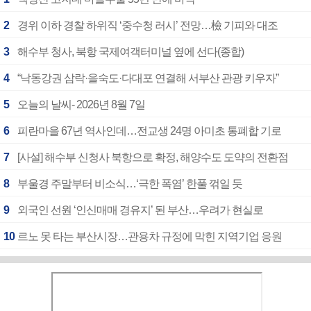
2
경위 이하 경찰 하위직 ‘중수청 러시’ 전망…檢 기피와 대조
3
해수부 청사, 북항 국제여객터미널 옆에 선다(종합)
4
“낙동강권 삼락·을숙도·다대포 연결해 서부산 관광 키우자”
5
오늘의 날씨- 2026년 8월 7일
6
피란마을 67년 역사인데…전교생 24명 아미초 통폐합 기로
7
[사설] 해수부 신청사 북항으로 확정, 해양수도 도약의 전환점
8
부울경 주말부터 비소식…‘극한 폭염’ 한풀 꺾일 듯
9
외국인 선원 ‘인신매매 경유지’ 된 부산…우려가 현실로
10
르노 못 타는 부산시장…관용차 규정에 막힌 지역기업 응원