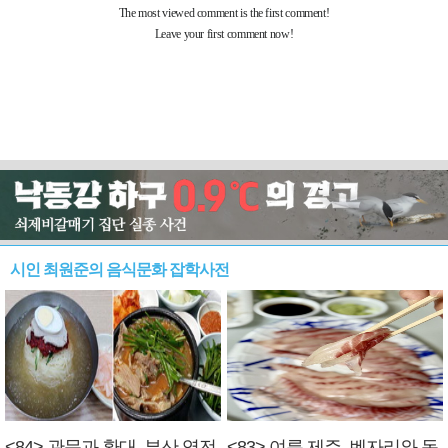
시인 최원준의 음식문화 잡학사전
<84> 관문과 환대, 부산 역전
<83> 여름 제주, 벤자리와 독