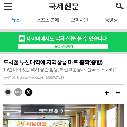
뉴스
스포츠·연예
오피니언
동영상
도시철 부산대역에 지역상생 마트 활짝(종합)
15년 비어있던 역사 공간 활용, 부산교통공사 “전국 최초 사례”
조성우 기자 holycow@kookje.co.kr | 2026.07.07 19:54