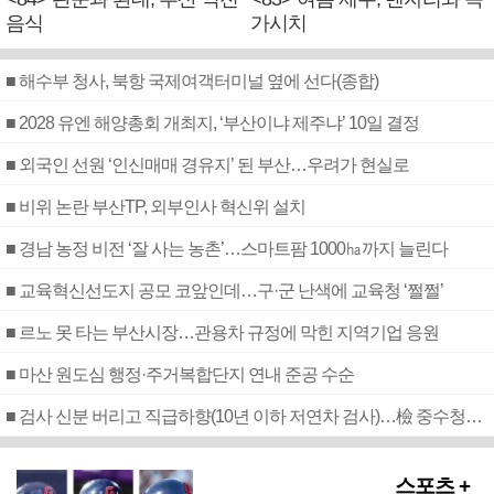
음식
가시치
■ 해수부 청사, 북항 국제여객터미널 옆에 선다(종합)
■ 2028 유엔 해양총회 개최지, ‘부산이냐 제주냐’ 10일 결정
■ 외국인 선원 ‘인신매매 경유지’ 된 부산…우려가 현실로
■ 비위 논란 부산TP, 외부인사 혁신위 설치
■ 경남 농정 비전 ‘잘 사는 농촌’…스마트팜 1000㏊까지 늘린다
■ 교육혁신선도지 공모 코앞인데…구·군 난색에 교육청 ‘쩔쩔’
■ 르노 못 타는 부산시장…관용차 규정에 막힌 지역기업 응원
■ 마산 원도심 행정·주거복합단지 연내 준공 수순
■ 검사 신분 버리고 직급하향(10년 이하 저연차 검사)…檢 중수청행 기피
스포츠 +