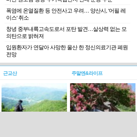
폭염에 온열질환 등 안전사고 우려… 양산시, '어필 레
이스' 취소
창녕 중부내륙고속도로서 포탄 발견…살상력 없는 모
의탄으로 밝혀져
입원환자가 연달아 사망한 울산 한 정신의료기관 폐원
전망
근교산
주말엔&라이프
근교산&그너머…상주·문경
폭염보다 더 뜨거워라…100