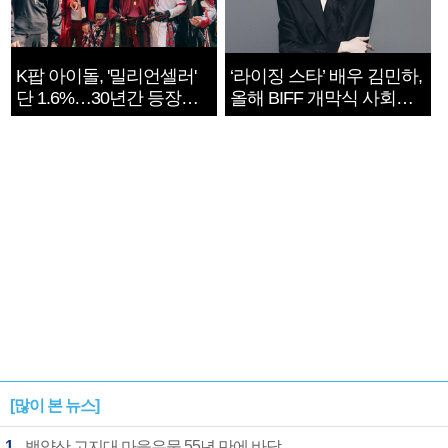
K팝 아이돌, '밀리언셀러'
‘라이징 스타’ 배우 김민하,
단 1.6%…30년간 등장
올해 BIFF 개막식 사회자
1182개팀 전수조사
확정
[많이 본 뉴스]
1
백양산 고지대 마을우물 55년 만에 바닥