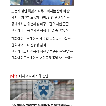
노동자 살인 폭염과 사투…회사는 산재 예방·전기료 절감 전력
강서구 기간제노동자 사망, 전임 부구청장 檢 송치
중대재해법 위헌제청 파장…관련 재판 줄줄이 브레이크
한화에어로 폭발사고 희생자 5명 중 3명, 7일 영면
한화에어로스페이스, 4·5일 공정중단…특별 안전점검
한화에어로 대전공장 감식
한화에어로 대전공장 생산 일부중단…‘천무’ 수출 비상
한화에어로스페이스 대전공장 폭발 사고…5명 사망·2명 부상(종합)
[이슈]
배재고 지역 비하 논란
"스타벅스 가야지" 응원 배재고 야구부원들, 학교서 징계 처분