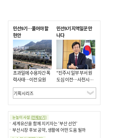
민선9기…풀어야 할
민선9기 지역일꾼 만
현안
나다
초과밀에 수용자간 폭
“진주시 일부 부서 원
력사태…이전 요원
도심 이전…사천시와
우주항공산업 협력”
눈높이 사설
[전체보기]
세계유산을 함께 지키자는 ‘부산 선언’
부산시장 후보 공약, 생활에 어떤 도움 될까