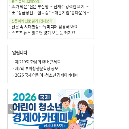
뉴스 분석
[전체보기]
與가 막은 ‘산은 부산행’…전재수 강력한 의지 표명 없인 공염불
田 “장금상선도 설득중”…해운기업 ‘톱다운 유치전’ 가속
신통이의 신문 읽기
[전체보기]
신문 속 시대현상…뉴미디어 활용해 봐요
스포츠 뉴스 읽으면 경기 보는 눈 커져요
어떻게 생각하십니까
[전체보기]
구·군 승진 축하화분 관행 없애자니 소상공인 울상
알립니다
3년째 병상에 있는 구의원…의정활동 못해도 월급 그대로
팩트체크
· 제 219회 한낮의 유U; 콘서트
[전체보기]
금정산 반려견 데리고 갈 수 있나…알아보니 ‘국립공원은 출입 불가’
· 제7회 부마항쟁문학상 공모
서울 도림천도 공업용수 활용한다는 사례, 정수 없이 한강물 공급…수질만 공업용수
· 2026 국제 어린이·청소년 경제아카데미
포토에세이
[전체보기]
연꽃 위 개개비
의령 한우산 털중나리
한 손 뉴스
[전체보기]
고향사랑기부제 세액공제, 내년부터 최대 560만 원
시민이 개발한 폭염 대응 앱 ‘그늘로’ 길안내 지도 등 인기
오늘의 날씨-
[전체보기]
오늘의 날씨- 2026년 8월 10일