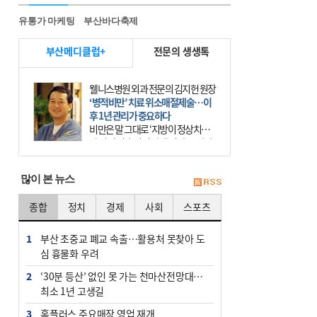
유통가 마케팅
부산바다축제
부산메디클럽+
전문의 생생톡
웰니스병원 외과 전문의 김지헌 원장
‘병적비만’ 치료 위소매절제술…이
후 1년 관리가 중요하다
비만은 말 그대로 ‘지방이 정상치보
다 더 많이 축적된 상태’이다. 그러나
비만은 더는 외모의 문제에 끝나지 않
는다. 비만은 질병이다. 세계보건기
많이 본 뉴스
구(WHO)는 19
종합
정치
경제
사회
스포츠
1
부산 초중교 폐교 속출…활용처 못찾아 도
심 흉물화 우려
2
‘30분 등산’ 없인 못 가는 천마산전망대…
최소 1년 고생길
3
홈플러스 주요매장 영업 재개