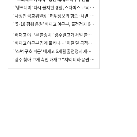
‘탱크데이’ 다시 불지핀 경찰, 스타벅스 모욕 혐의 압수수색
차정인 국교위원장 “허위정보와 혐오·차별, 학교 교실까지 유입"
‘5·18 폄훼 응원’ 배재고 야구부, 출전정지 6개월→1개월 감경
배재고 야구부 불송치 “광주일고가 처벌 불원 의사 표해”
배재고 야구부 징계 풀리나…“이달 말 공정위서 재심의”
‘스벅 구호 파문’ 배재고 6개월 출전정지 재심 신청키로
광주 찾아 고개 숙인 배재고 “지역 비하 응원 잘못”(종합)