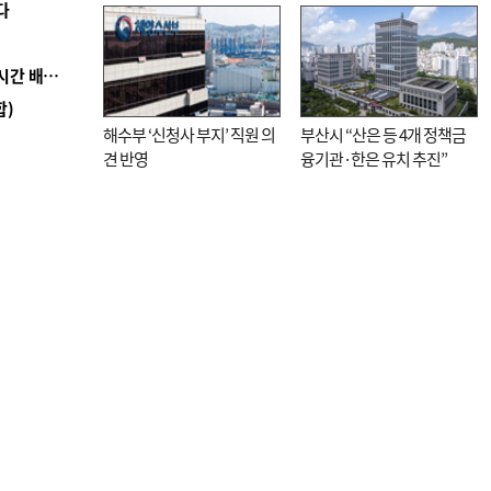
다
직전”
■ 로봇 1000대가 상품 입출고 척척…롯데마트 24시간 배송 자동화
합)
해수부 ‘신청사 부지’ 직원 의
부산시 “산은 등 4개 정책금
견 반영
융기관·한은 유치 추진”