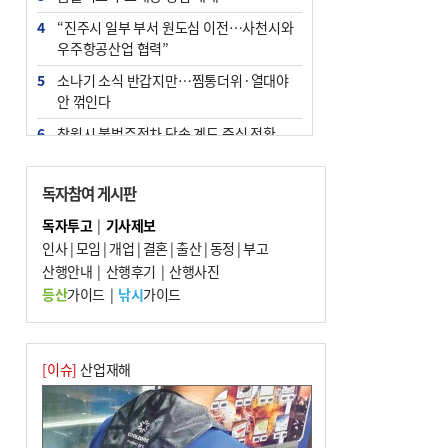
4
“진주시 일부 부서 원도심 이전…사천시와
우주항공산업 협력”
5
소나기 소식 반갑지만…찜통더위·열대야
안 꺾인다
6
창원시 불법주정차 단속 계도 중심 전환
7
엘시티 ‘사무장병원’ 일당 기소…명의 빌려
준 의사는 구속
독자참여 게시판
8
인신매매 탈출하다 다친 외국인, 치료비 폭
독자투고
|
기사제보
탄까지 맞을뻔
인사
|
모임
|
개업
|
결혼
|
출산
|
동정
|
부고
9
산행안내
[와이라노]‘공공기관 지방이전’ 효과 있었
|
산행후기
|
산행사진
나 살펴보니
등산
가이드
|
낚시
가이드
10
신고 없이 홍보·모집…민간임대조합 피해
주의보
[이슈]
산업재해