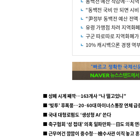
동백전 예산 삭감에…지역 
“동백전 국비 안 되면 시
“尹정부 동백전 예산 전액
유령 가맹점 차려 지역화폐
구군 따로따로 지역화폐가 
10% 캐시백으론 경쟁 
■ 상폐 시계 째깍…163개사 “나 떨고있니”
■ ‘빚투’ 후폭풍…20·60대 마이너스통장 연체 급
■ 국내 대형로펌도 ‘생성형 AI’ 쓴다
■ 근무여건 깜깜이 중수청…檢수사관 이직 놓고 