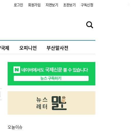
2
로그인
회원가입
지면보기
초판보기
구독신청
V국제
오피니언
부산말사전
오늘
이슈