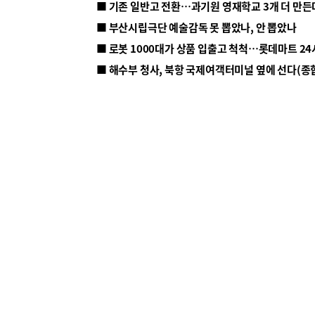
■ 기존 일반고 전환…과기원 영재학교 3개 더 만든
■ 부산시립극단 예술감독 못 뽑았나, 안 뽑았나
■ 해수부 청사, 북항 국제여객터미널 옆에 선다(종