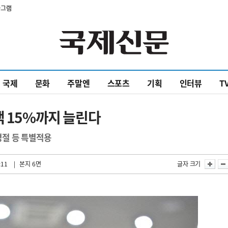
타그램
국제
문화
주말엔
스포츠
기획
인터뷰
T
백 15%까지 늘린다
명절 등 특별적용
:11
| 본지 6면
글자 크기