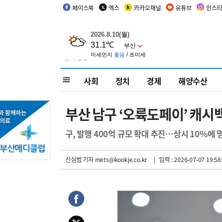
페이스북
엑스
카카오채널
유튜브
인스
사회
정치
경제
해양수산
부산 남구 ‘오륙도페이’ 캐시
구, 발행 400억 규모 확대 추진…상시 10%에 
신심범 기자
mets@kookje.co.kr
| 입력 : 2026-07-07 19:58