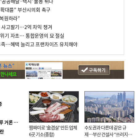
‘공공배달·택시’ 불똥 튀나
비 확대를” 부산시의회 촉구
 복원하라”
 사고팔기…2억 차익 챙겨
위기 자초… 통합운영의 묘 절실
역부족…혜택 늘리고 프랜차이즈 유치해야
증
■ 축구협회 ‘성 접대’ 의혹 일파만파…日도 의혹 연루 거론 심판 2명 조사
짬짜미로 ‘金겹살’ 만든 업체
수도권과 다른데 같은 규
혼란
6곳 기소(종합)
제…부산 건설사 “쓰러지기