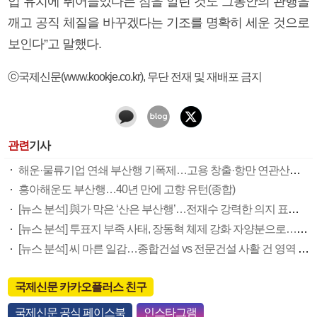
업 유치에 뛰어들었다는 점을 알린 것도 그동안의 관행을
깨고 공직 체질을 바꾸겠다는 기조를 명확히 세운 것으로
보인다”고 말했다.
ⓒ국제신문(www.kookje.co.kr), 무단 전재 및 재배포 금지
관련
기사
해운·물류기업 연쇄 부산행 기폭제…고용 창출·항만 연관산업 집적 기대
흥아해운도 부산행…40년 만에 고향 유턴(종합)
[뉴스 분석] 與가 막은 ‘산은 부산행’…전재수 강력한 의지 표명 없인 공염불
[뉴스 분석] 투표지 부족 사태, 장동혁 체제 강화 자양분으로…국힘 우경화 우려도
[뉴스 분석] 씨 마른 일감…종합건설 vs 전문건설 사활 건 영역 다툼
국제신문 카카오플러스 친구
국제신문 공식 페이스북
인스타그램