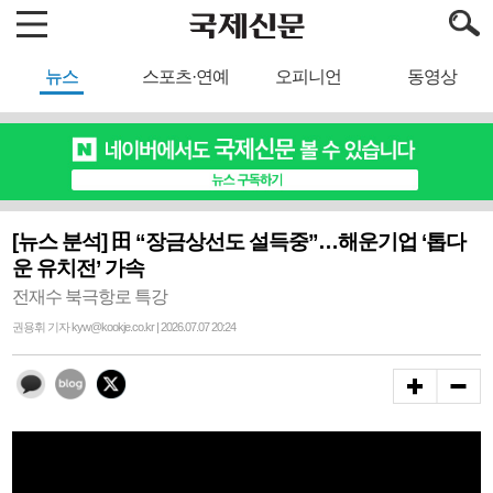
뉴스
스포츠·연예
오피니언
동영상
[뉴스 분석] 田 “장금상선도 설득중”…해운기업 ‘톱다
운 유치전’ 가속
전재수 북극항로 특강
권용휘 기자 kyw@kookje.co.kr | 2026.07.07 20:24