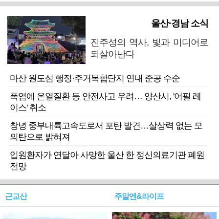
울산·경남 소식
진주성의 역사, 빛과 미디어로
되살아난다
마산 원도심 행정·주거복합단지 연내 준공 수순
폭염에 온열질환 등 안전사고 우려… 양산시, '어필 레
이스' 취소
창녕 중부내륙고속도로서 포탄 발견…살상력 없는 모
의탄으로 밝혀져
입원환자가 연달아 사망한 울산 한 정신의료기관 폐원
전망
근교산
주말엔&라이프