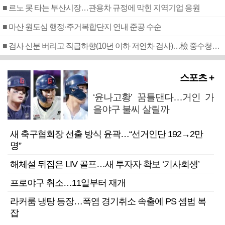
■ 르노 못 타는 부산시장…관용차 규정에 막힌 지역기업 응원
■ 마산 원도심 행정·주거복합단지 연내 준공 수순
■ 검사 신분 버리고 직급하향(10년 이하 저연차 검사)…檢 중수청행 기피
스포츠 +
‘윤나고황’ 꿈틀댄다…거인 가
을야구 불씨 살릴까
새 축구협회장 선출 방식 윤곽…“선거인단 192→2만
명”
해체설 뒤집은 LIV 골프…새 투자자 확보 ‘기사회생’
프로야구 취소…11일부터 재개
라커룸 냉탕 등장…폭염 경기취소 속출에 PS 셈법 복
잡