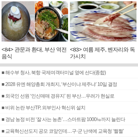
<84> 관문과 환대, 부산 역전
<83> 여름 제주, 벤자리와 독
음식
가시치
■ 해수부 청사, 북항 국제여객터미널 옆에 선다(종합)
■ 2028 유엔 해양총회 개최지, ‘부산이냐 제주냐’ 10일 결정
■ 외국인 선원 ‘인신매매 경유지’ 된 부산…우려가 현실로
■ 비위 논란 부산TP, 외부인사 혁신위 설치
■ 경남 농정 비전 ‘잘 사는 농촌’…스마트팜 1000㏊까지 늘린다
■ 교육혁신선도지 공모 코앞인데…구·군 난색에 교육청 ‘쩔쩔’