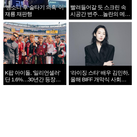
‘뺑소니 후 술타기 의혹’ 이
빨려들어갈 듯 스크린 속
재룡 재판행
시공간 변주…놀란의 메시
지는 ‘전쟁 속죄’
K팝 아이돌, '밀리언셀러'
‘라이징 스타’ 배우 김민하,
단 1.6%…30년간 등장
올해 BIFF 개막식 사회자
1182개팀 전수조사
확정