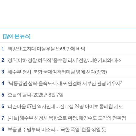
[많이 본 뉴스]
1
백양산 고지대 마을우물 55년 만에 바닥
2
경위 이하 경찰 하위직 ‘중수청 러시’ 전망…檢 기피와 대조
3
해수부 청사, 북항 국제여객터미널 옆에 선다(종합)
4
“낙동강권 삼락·을숙도·다대포 연결해 서부산 관광 키우자”
5
오늘의 날씨- 2026년 8월 7일
6
피란마을 67년 역사인데…전교생 24명 아미초 통폐합 기로
7
[사설] 해수부 신청사 북항으로 확정, 해양수도 도약의 전환점
8
부울경 주말부터 비소식…‘극한 폭염’ 한풀 꺾일 듯