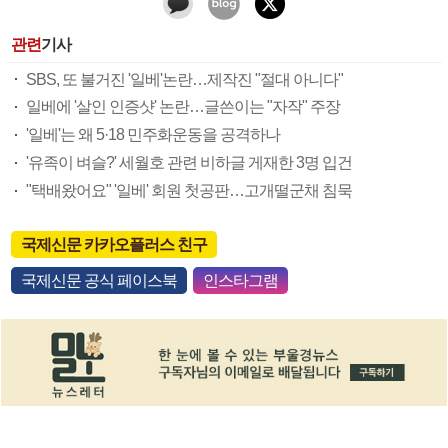
관련
기사
SBS, 또 불거진 '일베'논란…제작진 "절대 아니다"
일베에 '살인 인증샷' 논란…글쓴이는 "자작" 주장
'일베'는 왜 5·18 민주화운동을 공격하나
'유족이 벼슬?' 세월호 관련 비하글 게재한 3명 입건
"택배왔어요" '일베' 회원 첫공판…고개떨군채 침묵
국제신문 카카오플러스 친구
국제신문 공식 페이스북
인스타그램