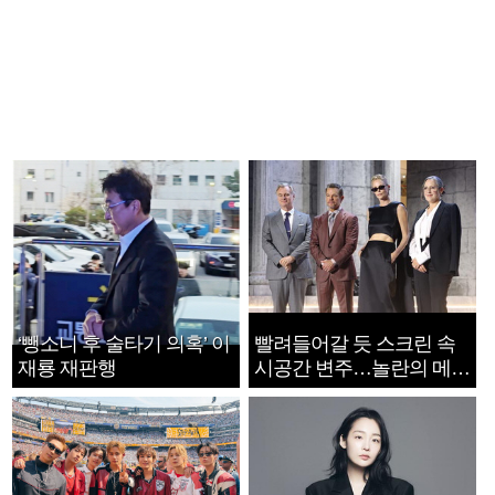
‘뺑소니 후 술타기 의혹’ 이
빨려들어갈 듯 스크린 속
재룡 재판행
시공간 변주…놀란의 메시
지는 ‘전쟁 속죄’