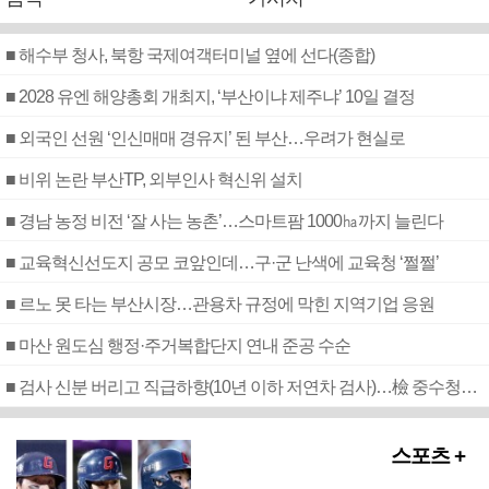
■ 해수부 청사, 북항 국제여객터미널 옆에 선다(종합)
■ 2028 유엔 해양총회 개최지, ‘부산이냐 제주냐’ 10일 결정
■ 외국인 선원 ‘인신매매 경유지’ 된 부산…우려가 현실로
■ 비위 논란 부산TP, 외부인사 혁신위 설치
■ 경남 농정 비전 ‘잘 사는 농촌’…스마트팜 1000㏊까지 늘린다
■ 교육혁신선도지 공모 코앞인데…구·군 난색에 교육청 ‘쩔쩔’
■ 르노 못 타는 부산시장…관용차 규정에 막힌 지역기업 응원
■ 마산 원도심 행정·주거복합단지 연내 준공 수순
■ 검사 신분 버리고 직급하향(10년 이하 저연차 검사)…檢 중수청행 기피
스포츠 +