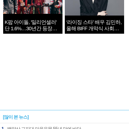
K팝 아이돌, '밀리언셀러'
‘라이징 스타’ 배우 김민하,
단 1.6%…30년간 등장
올해 BIFF 개막식 사회자
1182개팀 전수조사
확정
[많이 본 뉴스]
1
백양산 고지대 마을우물 55년 만에 바닥