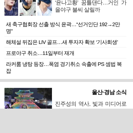
‘윤나고황’ 꿈틀댄다…거인 가
을야구 불씨 살릴까
새 축구협회장 선출 방식 윤곽…“선거인단 192→2만
명”
해체설 뒤집은 LIV 골프…새 투자자 확보 ‘기사회생’
프로야구 취소…11일부터 재개
라커룸 냉탕 등장…폭염 경기취소 속출에 PS 셈법 복
잡
울산·경남 소식
진주성의 역사, 빛과 미디어로
되살아난다
마산 원도심 행정·주거복합단지 연내 준공 수순