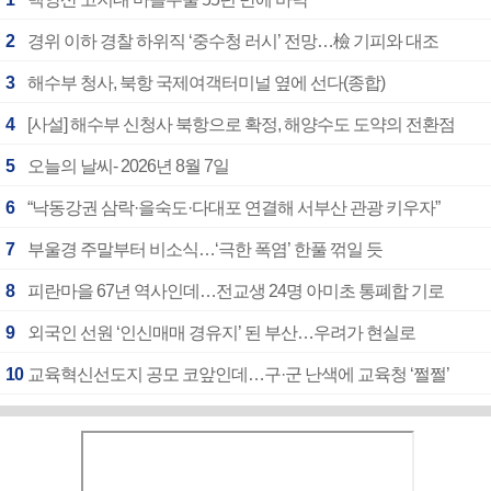
2
경위 이하 경찰 하위직 ‘중수청 러시’ 전망…檢 기피와 대조
3
해수부 청사, 북항 국제여객터미널 옆에 선다(종합)
4
[사설] 해수부 신청사 북항으로 확정, 해양수도 도약의 전환점
5
오늘의 날씨- 2026년 8월 7일
6
“낙동강권 삼락·을숙도·다대포 연결해 서부산 관광 키우자”
7
부울경 주말부터 비소식…‘극한 폭염’ 한풀 꺾일 듯
8
피란마을 67년 역사인데…전교생 24명 아미초 통폐합 기로
9
외국인 선원 ‘인신매매 경유지’ 된 부산…우려가 현실로
10
교육혁신선도지 공모 코앞인데…구·군 난색에 교육청 ‘쩔쩔’