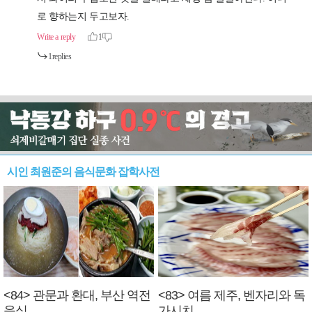
시인 최원준의 음식문화 잡학사전
<84> 관문과 환대, 부산 역전
<83> 여름 제주, 벤자리와 독
음식
가시치