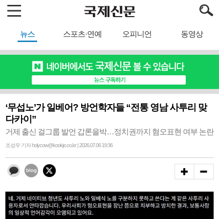
뉴스
스포츠·연예
오피니언
동영상
‘무섭노’가 일베어? 방언학자들 “전통 영남 사투리 맞
다카이”
거제 출신 걸그룹 발언 갑론을박…정치권까지 혐오표현 여부 논란
조성우 기자 holycow@kookje.co.kr | 2026.07.06 19:36