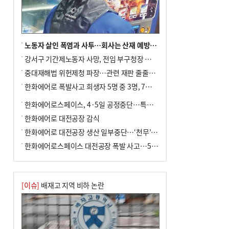
노동자 살인 폭염과 사투…회사는 산재 예방·전기료 절감 전력
강서구 기간제노동자 사망, 전임 부구청장 檢 송치
중대재해법 위헌제청 파장…관련 재판 줄줄이 브레이크
한화에어로 폭발사고 희생자 5명 중 3명, 7일 영면
한화에어로스페이스, 4·5일 공정중단…특별 안전점검
한화에어로 대전공장 감식
한화에어로 대전공장 생산 일부중단…‘천무’ 수출 비상
한화에어로스페이스 대전공장 폭발 사고…5명 사망·2명 부상(종합)
[이슈]
배재고 지역 비하 논란