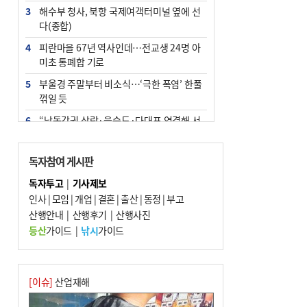
3
해수부 청사, 북항 국제여객터미널 옆에 선
다(종합)
4
피란마을 67년 역사인데…전교생 24명 아
미초 통폐합 기로
5
부울경 주말부터 비소식…‘극한 폭염’ 한풀
꺾일 듯
6
“낙동강권 삼락·을숙도·다대포 연결해 서
부산 관광 키우자”
7
오늘의 날씨- 2026년 8월 7일
독자참여 게시판
8
외국인 선원 ‘인신매매 경유지’ 된 부산…
독자투고
|
기사제보
우려가 현실로
인사
|
모임
|
개업
|
결혼
|
출산
|
동정
|
부고
9
산행안내
[사설] 해수부 신청사 북항으로 확정, 해양
|
산행후기
|
산행사진
수도 도약의 전환점
등산
가이드
|
낚시
가이드
10
르노 못 타는 부산시장…관용차 규정에 막
힌 지역기업 응원
[이슈]
산업재해