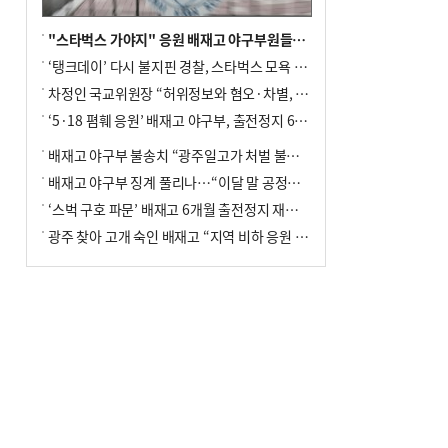
"스타벅스 가야지" 응원 배재고 야구부원들, 학교서 징계 처분
‘탱크데이’ 다시 불지핀 경찰, 스타벅스 모욕 혐의 압수수색
차정인 국교위원장 “허위정보와 혐오·차별, 학교 교실까지 유입"
‘5·18 폄훼 응원’ 배재고 야구부, 출전정지 6개월→1개월 감경
배재고 야구부 불송치 “광주일고가 처벌 불원 의사 표해”
배재고 야구부 징계 풀리나…“이달 말 공정위서 재심의”
‘스벅 구호 파문’ 배재고 6개월 출전정지 재심 신청키로
광주 찾아 고개 숙인 배재고 “지역 비하 응원 잘못”(종합)