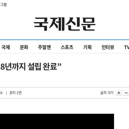
타그램
국제
문화
주말엔
스포츠
기획
인터뷰
T
8년까지 설립 완료”
50
| 본지 1면
글자 크기