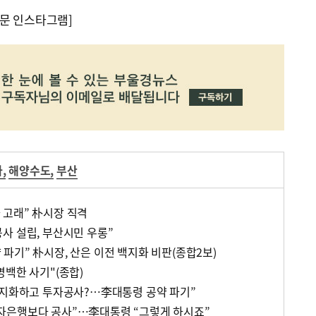
문 인스타그램]
사
,
해양수도
,
부산
고래” 朴시장 직격
사 설립, 부산시민 우롱”
파기” 朴시장, 산은 이전 백지화 비판(종합2보)
명백한 사기"(종합)
백지화하고 투자공사?…李대통령 공약 파기”
자은행보다 공사”…李대통령 “그렇게 하시죠”