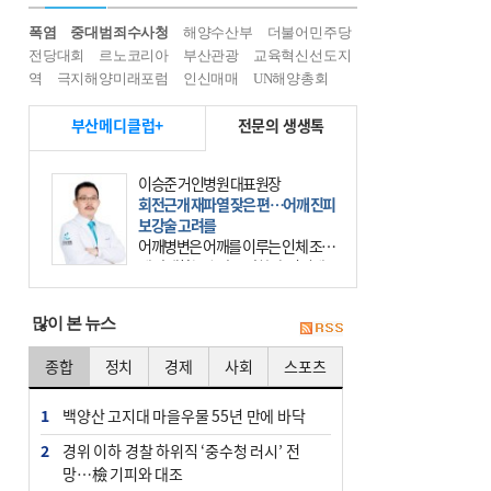
폭염
중대범죄수사청
해양수산부
더불어민주당
전당대회
르노코리아
부산관광
교육혁신선도지
역
극지해양미래포럼
인신매매
UN해양총회
부산메디클럽+
전문의 생생톡
이승준 거인병원 대표원장
회전근개 재파열 잦은 편…어깨 진피
보강술 고려를
어깨병변은 어깨를 이루는 인체 조직
에 발생하는 손상을 말한다. 여기에
는 오십견과 회전근개 증후군, 어깨
의 석회성 힘줄염 등이 있다. 국민건
많이 본 뉴스
강보험에 의하면 어깨병변
종합
정치
경제
사회
스포츠
1
백양산 고지대 마을우물 55년 만에 바닥
2
경위 이하 경찰 하위직 ‘중수청 러시’ 전
망…檢 기피와 대조