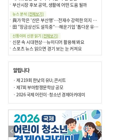
부산시장 후보 공약, 생활에 어떤 도움 될까
뉴스 분석
[전체보기]
與가 막은 ‘산은 부산행’…전재수 강력한 의지 표명 없인 공염불
田 “장금상선도 설득중”…해운기업 ‘톱다운 유치전’ 가속
신통이의 신문 읽기
[전체보기]
신문 속 시대현상…뉴미디어 활용해 봐요
스포츠 뉴스 읽으면 경기 보는 눈 커져요
어떻게 생각하십니까
[전체보기]
구·군 승진 축하화분 관행 없애자니 소상공인 울상
알립니다
3년째 병상에 있는 구의원…의정활동 못해도 월급 그대로
팩트체크
· 제 219회 한낮의 유U; 콘서트
[전체보기]
금정산 반려견 데리고 갈 수 있나…알아보니 ‘국립공원은 출입 불가’
· 제7회 부마항쟁문학상 공모
서울 도림천도 공업용수 활용한다는 사례, 정수 없이 한강물 공급…수질만 공업용수
· 2026 국제 어린이·청소년 경제아카데미
포토에세이
[전체보기]
연꽃 위 개개비
의령 한우산 털중나리
한 손 뉴스
[전체보기]
시민이 개발한 폭염 대응 앱 ‘그늘로’ 길안내 지도 등 인기
골목 맛집 발굴 고메 셀렉션…부산시, 페스티벌 시월 연계