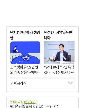
난치병 환우에 새 생명
민선9기 지역일꾼 만
을
나다
노숙 방황 끝 ‘27년 만
“남해 10개 읍·면 특색
의 가족 상봉’…어머니
살려…섬 전체 거대 정
와 행복 꿈꿔
원으로 조성”
눈높이 사설
[전체보기]
세계유산을 함께 지키자는 ‘부산 선언’