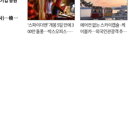
역기업 응원
■ 검사 신분 버리고 직급하향(10년 이하 저연차 검사)…檢 중수청행 기피
‘스파이더맨’ 개봉 5일 만에 3
에어컨 없는 스카이캡슐·케
00만 돌풍…박스오피스·예
이블카…외국인관광객 추억
매율 동시 1위
대신 고역 될라