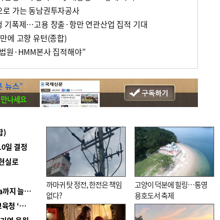
으로 가는 동남권투자공사
행 기폭제…고용 창출·항만 연관산업 집적 기대
만에 고향 유턴(종합)
사법원·HMM본사 집적해야”
합)
10일 결정
 현실로
까마귀 탓 정전, 한전은 책임
고양이 덕분에 힐링…통영
■ 경남 농정 비전 ‘잘 사는 농촌’…스마트팜 1000㏊까지 늘린다
없다?
용호도서 축제
■ 교육혁신선도지 공모 코앞인데…구·군 난색에 교육청 ‘쩔쩔’