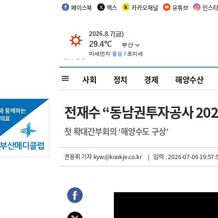
페이스북
엑스
카카오채널
유튜브
인스
사회
정치
경제
해양수산
전재수 “동남권투자공사 202
첫 확대간부회의 ‘해양수도 구상’
권용휘 기자
kyw@kookje.co.kr
| 입력 : 2026-07-06 19:57: