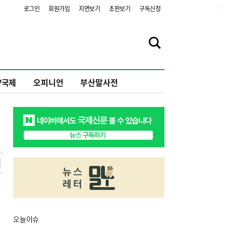
2
로그인
회원가입
지면보기
초판보기
구독신청
V국제
오피니언
부산말사전
오늘
이슈