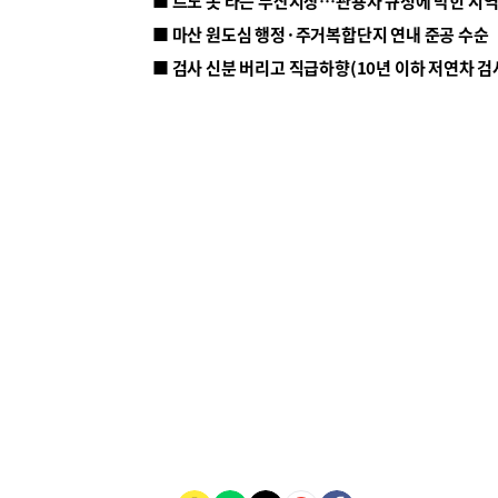
■ 르노 못 타는 부산시장…관용차 규정에 막힌 지
■ 마산 원도심 행정·주거복합단지 연내 준공 수순