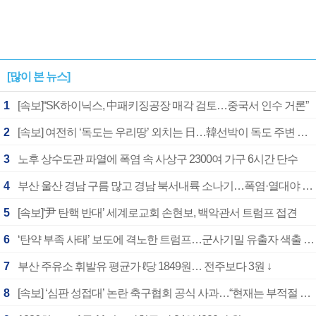
[많이 본 뉴스]
1
[속보]“SK하이닉스, 中패키징공장 매각 검토…중국서 인수 거론”
2
[속보] 여전히 ‘독도는 우리땅’ 외치는 日…韓선박이 독도 주변 해양조사 활동하자 반발
3
노후 상수도관 파열에 폭염 속 사상구 2300여 가구 6시간 단수
4
부산 울산 경남 구름 많고 경남 북서내륙 소나기…폭염·열대야 계속
5
[속보]‘尹 탄핵 반대’ 세계로교회 손현보, 백악관서 트럼프 접견
6
‘탄약 부족 사태’ 보도에 격노한 트럼프…군사기밀 유출자 색출 지시
7
부산 주유소 휘발유 평균가 ℓ당 1849원… 전주보다 3원 ↓
8
[속보] ‘심판 성접대’ 논란 축구협회 공식 사과…“현재는 부적절 행위 없어”