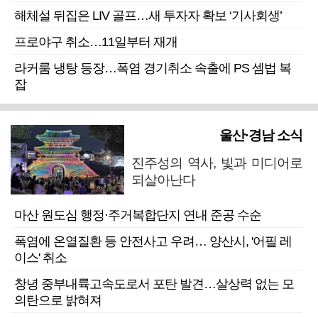
해체설 뒤집은 LIV 골프…새 투자자 확보 ‘기사회생’
프로야구 취소…11일부터 재개
라커룸 냉탕 등장…폭염 경기취소 속출에 PS 셈법 복
잡
울산·경남 소식
진주성의 역사, 빛과 미디어로
되살아난다
마산 원도심 행정·주거복합단지 연내 준공 수순
폭염에 온열질환 등 안전사고 우려… 양산시, '어필 레
이스' 취소
창녕 중부내륙고속도로서 포탄 발견…살상력 없는 모
의탄으로 밝혀져