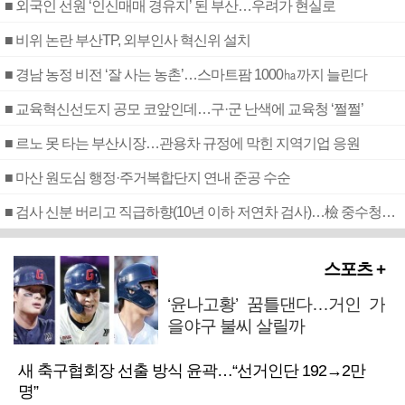
■ 외국인 선원 ‘인신매매 경유지’ 된 부산…우려가 현실로
■ 비위 논란 부산TP, 외부인사 혁신위 설치
■ 경남 농정 비전 ‘잘 사는 농촌’…스마트팜 1000㏊까지 늘린다
■ 교육혁신선도지 공모 코앞인데…구·군 난색에 교육청 ‘쩔쩔’
■ 르노 못 타는 부산시장…관용차 규정에 막힌 지역기업 응원
■ 마산 원도심 행정·주거복합단지 연내 준공 수순
■ 검사 신분 버리고 직급하향(10년 이하 저연차 검사)…檢 중수청행 기피
스포츠 +
‘윤나고황’ 꿈틀댄다…거인 가
을야구 불씨 살릴까
새 축구협회장 선출 방식 윤곽…“선거인단 192→2만
명”