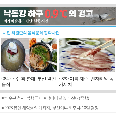
시인 최원준의 음식문화 잡학사전
<84> 관문과 환대, 부산 역전
<83> 여름 제주, 벤자리와 독
음식
가시치
■ 해수부 청사, 북항 국제여객터미널 옆에 선다(종합)
■ 2028 유엔 해양총회 개최지, ‘부산이냐 제주냐’ 10일 결정