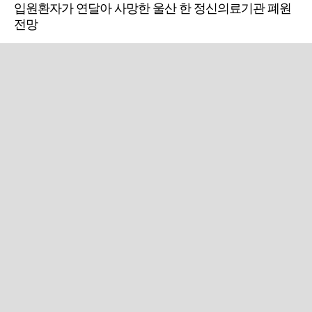
입원환자가 연달아 사망한 울산 한 정신의료기관 폐원
전망
근교산
주말엔&라이프
근교산&그너머…상주·문경
폭염보다 더 뜨거워라…100
청화산~시루봉
일을 붉게 불태울 ‘선비정신’
피었네
PC버전
엑스
페이스북
Copyright ⓒ 2015 All rights reserved by 국제신문