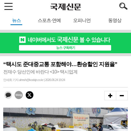
뉴스
스포츠·연예
오피니언
동영상
“택시도 준대중교통 포함해야…환승할인 지원을”
전재수 당선인에 바란다 <10> 택시업계
안세희 기자 ahnsh@kookje.co.kr | 2026.06.24 19:24