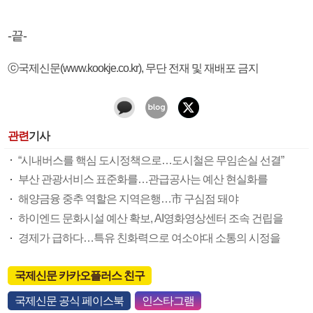
-끝-
ⓒ국제신문(www.kookje.co.kr), 무단 전재 및 재배포 금지
관련
기사
“시내버스를 핵심 도시정책으로…도시철은 무임손실 선결”
부산 관광서비스 표준화를…관급공사는 예산 현실화를
해양금융 중추 역할은 지역은행…市 구심점 돼야
하이엔드 문화시설 예산 확보, AI영화영상센터 조속 건립을
경제가 급하다…특유 친화력으로 여소야대 소통의 시정을
국제신문 카카오플러스 친구
국제신문 공식 페이스북
인스타그램