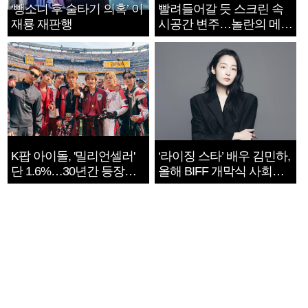
‘뺑소니 후 술타기 의혹’ 이
빨려들어갈 듯 스크린 속
재룡 재판행
시공간 변주…놀란의 메시
지는 ‘전쟁 속죄’
K팝 아이돌, '밀리언셀러'
‘라이징 스타’ 배우 김민하,
단 1.6%…30년간 등장
올해 BIFF 개막식 사회자
1182개팀 전수조사
확정