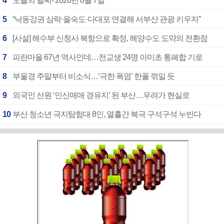
4
오늘의 날씨- 2026년 8월 7일
5
“낙동강권 삼락·을숙도·다대포 연결해 서부산 관광 키우자”
6
[사설] 해수부 신청사 북항으로 확정, 해양수도 도약의 전환점
7
피란마을 67년 역사인데…전교생 24명 아미초 통폐합 기로
8
부울경 주말부터 비소식…‘극한 폭염’ 한풀 꺾일 듯
9
외국인 선원 ‘인신매매 경유지’ 된 부산…우려가 현실로
10
부산 청소년 극지탐험대 8인, 열흘간 북극 구석구석 누빈다