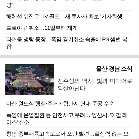
명”
해체설 뒤집은 LIV 골프…새 투자자 확보 ‘기사회생’
프로야구 취소…11일부터 재개
라커룸 냉탕 등장…폭염 경기취소 속출에 PS 셈법 복
잡
울산·경남 소식
진주성의 역사, 빛과 미디어로
되살아난다
마산 원도심 행정·주거복합단지 연내 준공 수순
폭염에 온열질환 등 안전사고 우려… 양산시, '어필 레
이스' 취소
창녕 중부내륙고속도로서 포탄 발견…살상력 없는 모