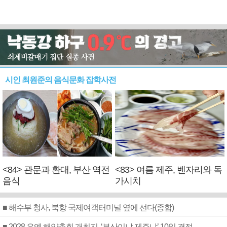
시인 최원준의 음식문화 잡학사전
<84> 관문과 환대, 부산 역전
<83> 여름 제주, 벤자리와 독
음식
가시치
■ 해수부 청사, 북항 국제여객터미널 옆에 선다(종합)
■ 2028 유엔 해양총회 개최지, ‘부산이냐 제주냐’ 10일 결정