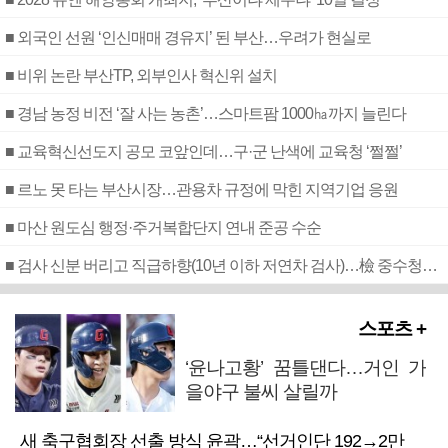
■ 외국인 선원 ‘인신매매 경유지’ 된 부산…우려가 현실로
■ 비위 논란 부산TP, 외부인사 혁신위 설치
■ 경남 농정 비전 ‘잘 사는 농촌’…스마트팜 1000㏊까지 늘린다
■ 교육혁신선도지 공모 코앞인데…구·군 난색에 교육청 ‘쩔쩔’
■ 르노 못 타는 부산시장…관용차 규정에 막힌 지역기업 응원
■ 마산 원도심 행정·주거복합단지 연내 준공 수순
■ 검사 신분 버리고 직급하향(10년 이하 저연차 검사)…檢 중수청행 기피
스포츠 +
‘윤나고황’ 꿈틀댄다…거인 가
을야구 불씨 살릴까
새 축구협회장 선출 방식 윤곽…“선거인단 192→2만