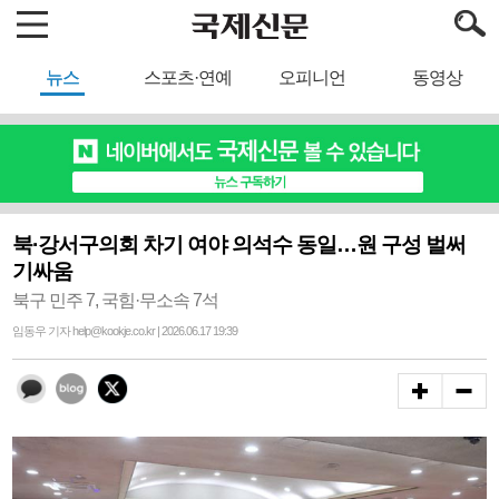
뉴스
스포츠·연예
오피니언
동영상
북·강서구의회 차기 여야 의석수 동일…원 구성 벌써
기싸움
북구 민주 7, 국힘·무소속 7석
임동우 기자 help@kookje.co.kr | 2026.06.17 19:39