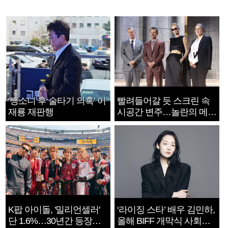
‘뺑소니 후 술타기 의혹’ 이
빨려들어갈 듯 스크린 속
재룡 재판행
시공간 변주…놀란의 메시
지는 ‘전쟁 속죄’
K팝 아이돌, '밀리언셀러'
‘라이징 스타’ 배우 김민하,
단 1.6%…30년간 등장
올해 BIFF 개막식 사회자