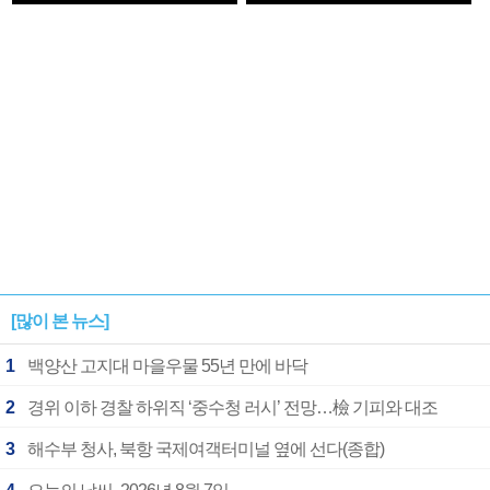
1182개팀 전수조사
확정
[많이 본 뉴스]
1
백양산 고지대 마을우물 55년 만에 바닥
2
경위 이하 경찰 하위직 ‘중수청 러시’ 전망…檢 기피와 대조
3
해수부 청사, 북항 국제여객터미널 옆에 선다(종합)