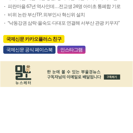
피란마을 67년 역사인데…전교생 24명 아미초 통폐합 기로
비위 논란 부산TP, 외부인사 혁신위 설치
“낙동강권 삼락·을숙도·다대포 연결해 서부산 관광 키우자”
국제신문 카카오플러스 친구
국제신문 공식 페이스북
인스타그램