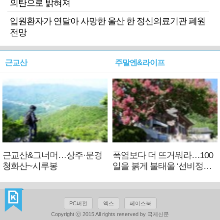
의탄으로 밝혀져
입원환자가 연달아 사망한 울산 한 정신의료기관 폐원
전망
근교산
주말엔&라이프
근교산&그너머…상주·문경
폭염보다 더 뜨거워라…100
청화산~시루봉
일을 붉게 불태울 ‘선비정신’
피었네
PC버전
엑스
페이스북
Copyright ⓒ 2015 All rights reserved by 국제신문