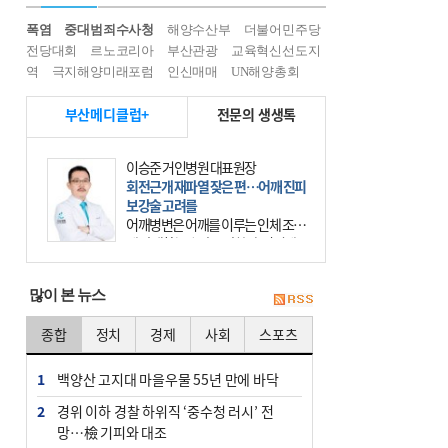
폭염
중대범죄수사청
해양수산부
더불어민주당
전당대회
르노코리아
부산관광
교육혁신선도지
역
극지해양미래포럼
인신매매
UN해양총회
부산메디클럽+
전문의 생생톡
이승준 거인병원 대표원장
회전근개 재파열 잦은 편…어깨 진피
보강술 고려를
어깨병변은 어깨를 이루는 인체 조직
에 발생하는 손상을 말한다. 여기에
는 오십견과 회전근개 증후군, 어깨
의 석회성 힘줄염 등이 있다. 국민건
많이 본 뉴스
강보험에 의하면 어깨병변
종합
정치
경제
사회
스포츠
1
백양산 고지대 마을우물 55년 만에 바닥
2
경위 이하 경찰 하위직 ‘중수청 러시’ 전
망…檢 기피와 대조