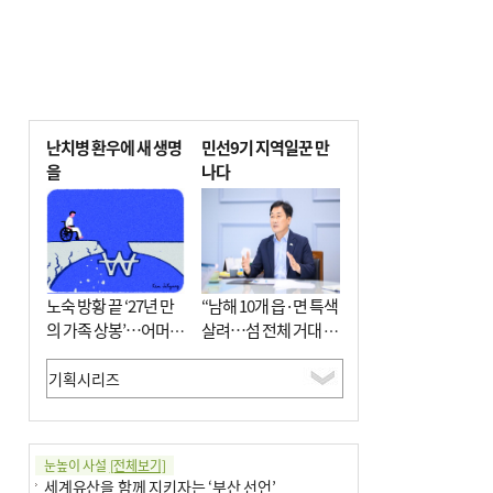
난치병 환우에 새 생명
민선9기 지역일꾼 만
을
나다
노숙 방황 끝 ‘27년 만
“남해 10개 읍·면 특색
의 가족 상봉’…어머니
살려…섬 전체 거대 정
와 행복 꿈꿔
원으로 조성”
눈높이 사설
[전체보기]
세계유산을 함께 지키자는 ‘부산 선언’