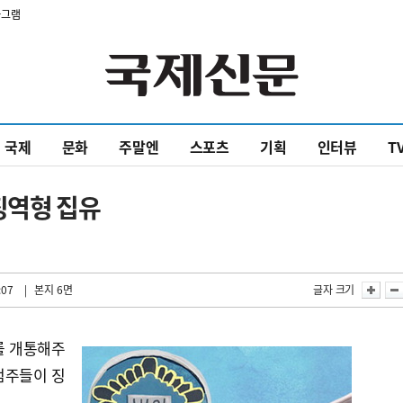
타그램
국제
문화
주말엔
스포츠
기획
인터뷰
T
징역형 집유
:07
| 본지 6면
글자 크기
를 개통해주
점주들이 징