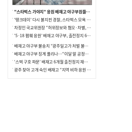
"스타벅스 가야지" 응원 배재고 야구부원들, 학교서 징계 처분
‘탱크데이’ 다시 불지핀 경찰, 스타벅스 모욕 혐의 압수수색
차정인 국교위원장 “허위정보와 혐오·차별, 학교 교실까지 유입"
‘5·18 폄훼 응원’ 배재고 야구부, 출전정지 6개월→1개월 감경
배재고 야구부 불송치 “광주일고가 처벌 불원 의사 표해”
배재고 야구부 징계 풀리나…“이달 말 공정위서 재심의”
‘스벅 구호 파문’ 배재고 6개월 출전정지 재심 신청키로
광주 찾아 고개 숙인 배재고 “지역 비하 응원 잘못”(종합)