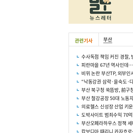
부산
관련
기사
수사독점 책임 커진 경찰,
피란마을 67년 역사인데…
비위 논란 부산TP, 외부인
“낙동강권 삼락·을숙도·다
부산 북구청 쑥뜸방, 前구
부산 철강공장 50대 노동
의료헬스 신성장 산업 키
도박사이트 범죄수익 70억
부산오페라하우스 정책 세
캄보디아 때리니 카자흐로