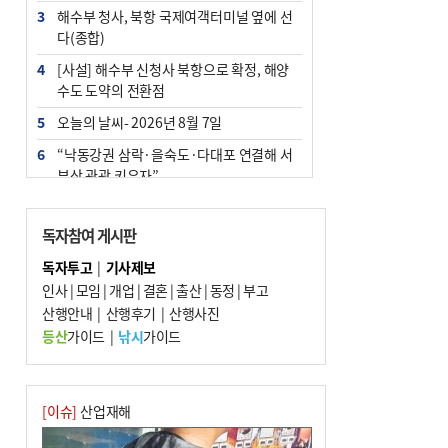
3
해수부 청사, 북항 국제여객터미널 옆에 선
다(종합)
4
[사설] 해수부 신청사 북항으로 확정, 해양
수도 도약의 전환점
5
오늘의 날씨- 2026년 8월 7일
6
“낙동강권 삼락·을숙도·다대포 연결해 서
부산 관광 키우자”
7
부울경 주말부터 비소식…‘극한 폭염’ 한풀
꺾일 듯
독자참여 게시판
8
피란마을 67년 역사인데…전교생 24명 아
독자투고
|
기사제보
미초 통폐합 기로
인사
|
모임
|
개업
|
결혼
|
출산
|
동정
|
부고
9
산행안내
외국인 선원 ‘인신매매 경유지’ 된 부산…
|
산행후기
|
산행사진
우려가 현실로
등산
가이드
|
낚시
가이드
10
부산 청소년 극지탐험대 8인, 열흘간 북극
구석구석 누빈다
[이슈]
산업재해