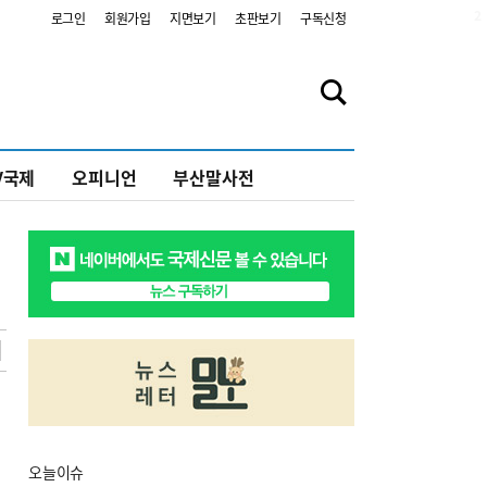
2
로그인
회원가입
지면보기
초판보기
구독신청
V국제
오피니언
부산말사전
오늘
이슈