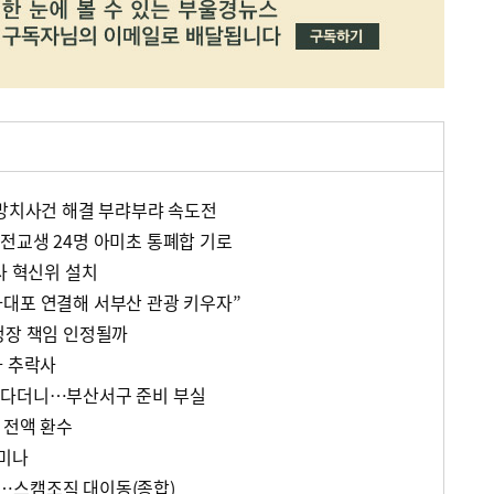
 방치사건 해결 부랴부랴 속도전
전교생 24명 아미초 통폐합 기로
사 혁신위 설치
대포 연결해 서부산 관광 키우자”
청장 책임 인정될까
자 추락사
운다더니…부산서구 준비 부실
 전액 환수
미나
…스캠조직 대이동(종합)