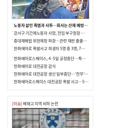
노동자 살인 폭염과 사투…회사는 산재 예방·전기료 절감 전력
강서구 기간제노동자 사망, 전임 부구청장 檢 송치
중대재해법 위헌제청 파장…관련 재판 줄줄이 브레이크
한화에어로 폭발사고 희생자 5명 중 3명, 7일 영면
한화에어로스페이스, 4·5일 공정중단…특별 안전점검
한화에어로 대전공장 감식
한화에어로 대전공장 생산 일부중단…‘천무’ 수출 비상
한화에어로스페이스 대전공장 폭발 사고…5명 사망·2명 부상(종합)
[이슈]
배재고 지역 비하 논란