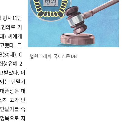
 형사11단
 혐의로 기
0대) 씨에게
고했다. 그
30대), C
법원 그래픽. 국제신문 DB
 집행유예 2
고받았다. 이
용되는 단말기
휴대폰깡은 대
집해 고가 단
 단말기를 즉
 명목으로 지