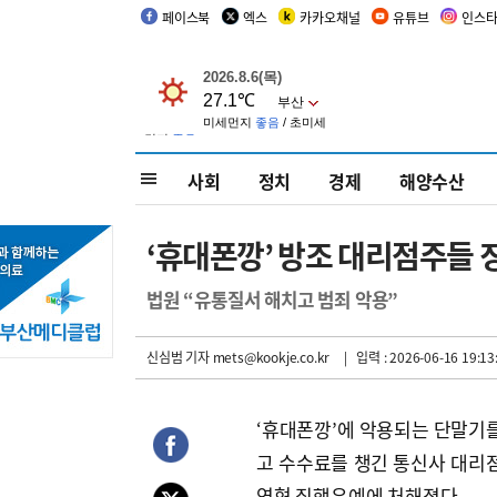
페이스북
엑스
카카오채널
유튜브
인스
사회
정치
경제
해양수산
‘휴대폰깡’ 방조 대리점주들 
법원 “유통질서 해치고 범죄 악용”
신심범 기자
mets@kookje.co.kr
| 입력 : 2026-06-16 19:13
‘휴대폰깡’에 악용되는 단말기
고 수수료를 챙긴 통신사 대리
역형 집행유예에 처해졌다.