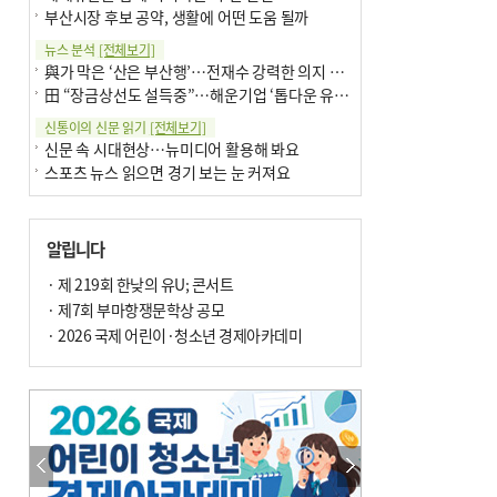
부산시장 후보 공약, 생활에 어떤 도움 될까
뉴스 분석
[전체보기]
與가 막은 ‘산은 부산행’…전재수 강력한 의지 표명 없인 공염불
田 “장금상선도 설득중”…해운기업 ‘톱다운 유치전’ 가속
신통이의 신문 읽기
[전체보기]
신문 속 시대현상…뉴미디어 활용해 봐요
스포츠 뉴스 읽으면 경기 보는 눈 커져요
어떻게 생각하십니까
[전체보기]
구·군 승진 축하화분 관행 없애자니 소상공인 울상
알립니다
3년째 병상에 있는 구의원…의정활동 못해도 월급 그대로
팩트체크
· 제 219회 한낮의 유U; 콘서트
[전체보기]
금정산 반려견 데리고 갈 수 있나…알아보니 ‘국립공원은 출입 불가’
· 제7회 부마항쟁문학상 공모
서울 도림천도 공업용수 활용한다는 사례, 정수 없이 한강물 공급…수질만 공업용수
· 2026 국제 어린이·청소년 경제아카데미
포토에세이
[전체보기]
연꽃 위 개개비
의령 한우산 털중나리
한 손 뉴스
[전체보기]
시민이 개발한 폭염 대응 앱 ‘그늘로’ 길안내 지도 등 인기
골목 맛집 발굴 고메 셀렉션…부산시, 페스티벌 시월 연계