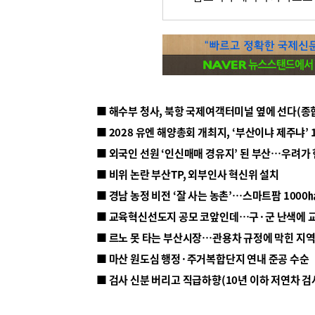
■ 해수부 청사, 북항 국제여객터미널 옆에 선다(종
■ 2028 유엔 해양총회 개최지, ‘부산이냐 제주냐’ 
■ 외국인 선원 ‘인신매매 경유지’ 된 부산…우려가
■ 비위 논란 부산TP, 외부인사 혁신위 설치
■ 르노 못 타는 부산시장…관용차 규정에 막힌 지
■ 마산 원도심 행정·주거복합단지 연내 준공 수순