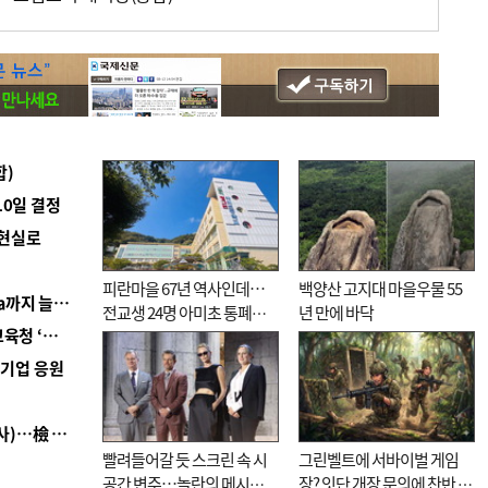
합)
10일 결정
 현실로
피란마을 67년 역사인데…
백양산 고지대 마을우물 55
■ 경남 농정 비전 ‘잘 사는 농촌’…스마트팜 1000㏊까지 늘린다
전교생 24명 아미초 통폐합
년 만에 바닥
■ 교육혁신선도지 공모 코앞인데…구·군 난색에 교육청 ‘쩔쩔’
기로
역기업 응원
■ 검사 신분 버리고 직급하향(10년 이하 저연차 검사)…檢 중수청행 기피
빨려들어갈 듯 스크린 속 시
그린벨트에 서바이벌 게임
공간 변주…놀란의 메시지
장? 잇단 개장 문의에 찬반 논