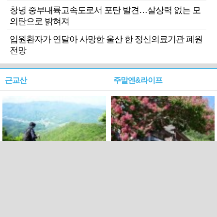
창녕 중부내륙고속도로서 포탄 발견…살상력 없는 모
의탄으로 밝혀져
입원환자가 연달아 사망한 울산 한 정신의료기관 폐원
전망
근교산
주말엔&라이프
근교산&그너머…상주·문경
폭염보다 더 뜨거워라…100
청화산~시루봉
일을 붉게 불태울 ‘선비정신’
피었네