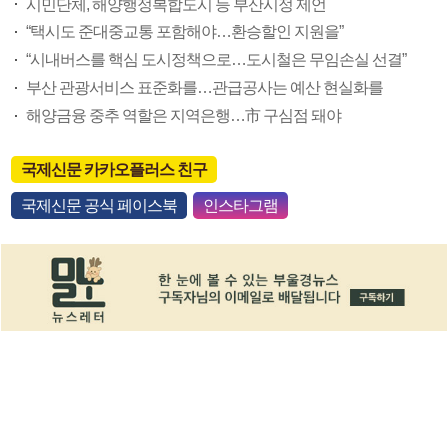
시민단체, 해양행정복합도시 등 부산시정 제언
“택시도 준대중교통 포함해야…환승할인 지원을”
“시내버스를 핵심 도시정책으로…도시철은 무임손실 선결”
부산 관광서비스 표준화를…관급공사는 예산 현실화를
해양금융 중추 역할은 지역은행…市 구심점 돼야
국제신문 카카오플러스 친구
국제신문 공식 페이스북
인스타그램