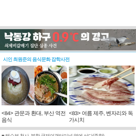
시인 최원준의 음식문화 잡학사전
<84> 관문과 환대, 부산 역전
<83> 여름 제주, 벤자리와 독
음식
가시치
■ 해수부 청사, 북항 국제여객터미널 옆에 선다(종합)