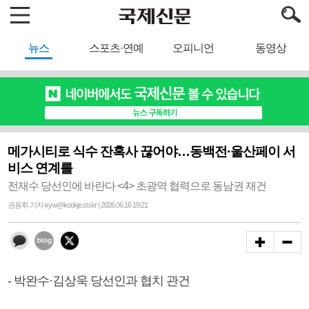
뉴스
스포츠·연예
오피니언
동영상
메가시티로 식수 잔혹사 끊어야…동백전·울산페이 서
비스 연계를
전재수 당선인에 바란다 <4> 초광역 협력으로 동남권 재건
권용휘 기자 kyw@kookje.co.kr | 2026.06.16 19:21
- 박완수·김상욱 당선인과 협치 관건