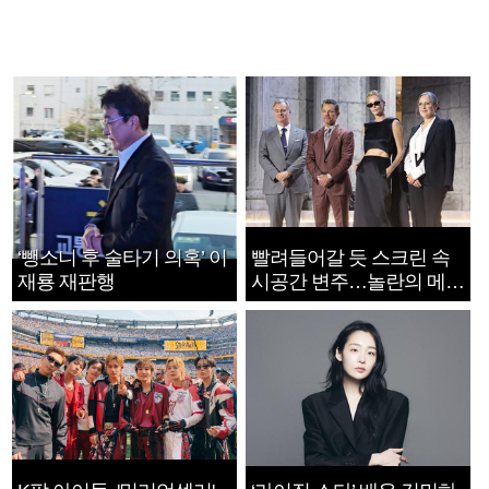
‘뺑소니 후 술타기 의혹’ 이
빨려들어갈 듯 스크린 속
재룡 재판행
시공간 변주…놀란의 메시
지는 ‘전쟁 속죄’