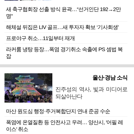
새 축구협회장 선출 방식 윤곽…“선거인단 192→2만
명”
해체설 뒤집은 LIV 골프…새 투자자 확보 ‘기사회생’
프로야구 취소…11일부터 재개
라커룸 냉탕 등장…폭염 경기취소 속출에 PS 셈법 복
잡
울산·경남 소식
진주성의 역사, 빛과 미디어로
되살아난다
마산 원도심 행정·주거복합단지 연내 준공 수순
폭염에 온열질환 등 안전사고 우려… 양산시, '어필 레
이스' 취소