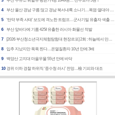
3
부산 주유소 휘발유 평균가 ℓ당 1849원… 전주보다 3원 ↓
4
부산 울산 경남 구름 많고 경남 북서내륙 소나기…폭염·열대야 계속
5
‘탄약 부족 사태’ 보도에 격노한 트럼프…군사기밀 유출자 색출 지시
6
부산 앞바다에 기름 425ℓ 유출한 러시아 화물선 적발
7
[2026 부산청소년극지체험탐험대 현장르포] 2회 : 하늘에서 만난 얼음의 나라
8
입추 지났지만 푹푹 찐다…온열질환자 10년 만에 3배
9
백양산 고지대 마을우물 55년 만에 바닥
10
경위 이하 경찰 하위직 ‘중수청 러시’ 전망…檢 기피와 대조