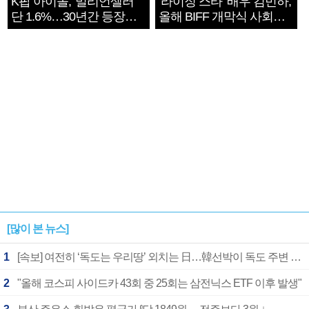
K팝 아이돌, '밀리언셀러'
‘라이징 스타’ 배우 김민하,
단 1.6%…30년간 등장
올해 BIFF 개막식 사회자
1182개팀 전수조사
확정
[많이 본 뉴스]
1
[속보] 여전히 ‘독도는 우리땅’ 외치는 日…韓선박이 독도 주변 해양조사 활동하자 반발
2
"올해 코스피 사이드카 43회 중 25회는 삼전닉스 ETF 이후 발생"