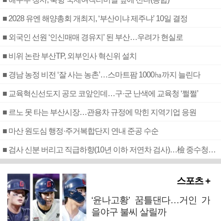
■ 2028 유엔 해양총회 개최지, ‘부산이냐 제주냐’ 10일 결정
■ 외국인 선원 ‘인신매매 경유지’ 된 부산…우려가 현실로
■ 비위 논란 부산TP, 외부인사 혁신위 설치
■ 경남 농정 비전 ‘잘 사는 농촌’…스마트팜 1000㏊까지 늘린다
■ 교육혁신선도지 공모 코앞인데…구·군 난색에 교육청 ‘쩔쩔’
■ 르노 못 타는 부산시장…관용차 규정에 막힌 지역기업 응원
■ 마산 원도심 행정·주거복합단지 연내 준공 수순
■ 검사 신분 버리고 직급하향(10년 이하 저연차 검사)…檢 중수청행 기피
스포츠 +
‘윤나고황’ 꿈틀댄다…거인 가
을야구 불씨 살릴까