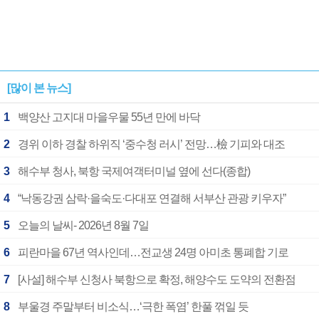
[많이 본 뉴스]
1
백양산 고지대 마을우물 55년 만에 바닥
2
경위 이하 경찰 하위직 ‘중수청 러시’ 전망…檢 기피와 대조
3
해수부 청사, 북항 국제여객터미널 옆에 선다(종합)
4
“낙동강권 삼락·을숙도·다대포 연결해 서부산 관광 키우자”
5
오늘의 날씨- 2026년 8월 7일
6
피란마을 67년 역사인데…전교생 24명 아미초 통폐합 기로
7
[사설] 해수부 신청사 북항으로 확정, 해양수도 도약의 전환점
8
부울경 주말부터 비소식…‘극한 폭염’ 한풀 꺾일 듯