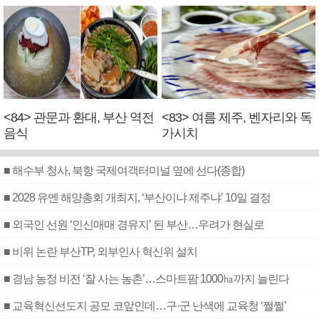
<84> 관문과 환대, 부산 역전
<83> 여름 제주, 벤자리와 독
음식
가시치
■ 해수부 청사, 북항 국제여객터미널 옆에 선다(종합)
■ 2028 유엔 해양총회 개최지, ‘부산이냐 제주냐’ 10일 결정
■ 외국인 선원 ‘인신매매 경유지’ 된 부산…우려가 현실로
■ 비위 논란 부산TP, 외부인사 혁신위 설치
■ 경남 농정 비전 ‘잘 사는 농촌’…스마트팜 1000㏊까지 늘린다
■ 교육혁신선도지 공모 코앞인데…구·군 난색에 교육청 ‘쩔쩔’