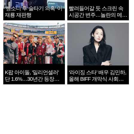
‘뺑소니 후 술타기 의혹’ 이
빨려들어갈 듯 스크린 속
재룡 재판행
시공간 변주…놀란의 메시
지는 ‘전쟁 속죄’
K팝 아이돌, '밀리언셀러'
‘라이징 스타’ 배우 김민하,
단 1.6%…30년간 등장
올해 BIFF 개막식 사회자
1182개팀 전수조사
확정