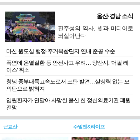
울산·경남 소식
진주성의 역사, 빛과 미디어로
되살아난다
마산 원도심 행정·주거복합단지 연내 준공 수순
폭염에 온열질환 등 안전사고 우려… 양산시, '어필 레
이스' 취소
창녕 중부내륙고속도로서 포탄 발견…살상력 없는 모
의탄으로 밝혀져
입원환자가 연달아 사망한 울산 한 정신의료기관 폐원
전망
근교산
주말엔&라이프