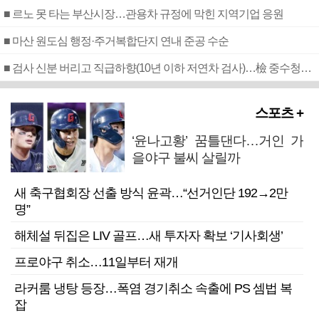
■ 르노 못 타는 부산시장…관용차 규정에 막힌 지역기업 응원
■ 마산 원도심 행정·주거복합단지 연내 준공 수순
■ 검사 신분 버리고 직급하향(10년 이하 저연차 검사)…檢 중수청행 기피
스포츠 +
‘윤나고황’ 꿈틀댄다…거인 가
을야구 불씨 살릴까
새 축구협회장 선출 방식 윤곽…“선거인단 192→2만
명”
해체설 뒤집은 LIV 골프…새 투자자 확보 ‘기사회생’
프로야구 취소…11일부터 재개
라커룸 냉탕 등장…폭염 경기취소 속출에 PS 셈법 복
잡