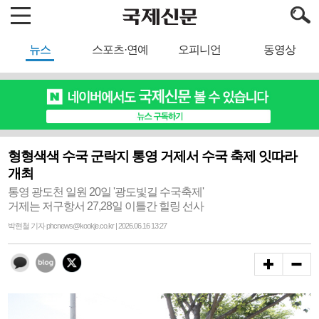
뉴스
스포츠·연예
오피니언
동영상
형형색색 수국 군락지 통영 거제서 수국 축제 잇따라
개최
통영 광도천 일원 20일 '광도빛길 수국축제'
거제는 저구항서 27,28일 이틀간 힐링 선사
박현철 기자 phcnews@kookje.co.kr | 2026.06.16 13:27