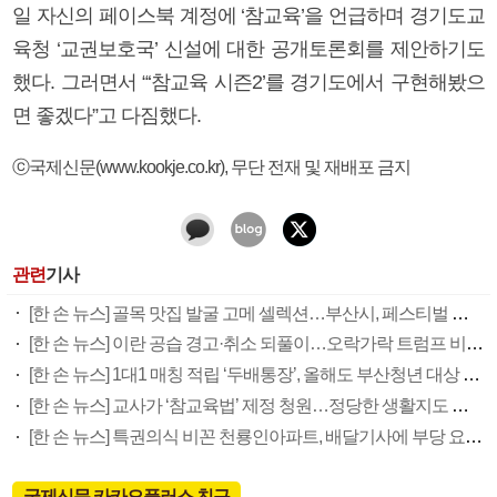
일 자신의 페이스북 계정에 ‘참교육’을 언급하며 경기도교
육청 ‘교권보호국’ 신설에 대한 공개토론회를 제안하기도
했다. 그러면서 “‘참교육 시즌2’를 경기도에서 구현해봤으
면 좋겠다”고 다짐했다.
ⓒ국제신문(www.kookje.co.kr), 무단 전재 및 재배포 금지
관련
기사
[한 손 뉴스] 골목 맛집 발굴 고메 셀렉션…부산시, 페스티벌 시월 연계
[한 손 뉴스] 이란 공습 경고·취소 되풀이…오락가락 트럼프 비꼰 ‘타코’
[한 손 뉴스] 1대1 매칭 적립 ‘두배통장’, 올해도 부산청년 대상 접수
[한 손 뉴스] 교사가 ‘참교육법’ 제정 청원…정당한 생활지도 권한 요구
[한 손 뉴스] 특권의식 비꼰 천룡인아파트, 배달기사에 부당 요구 논란
국제신문 카카오플러스 친구