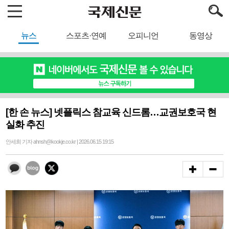
뉴스
스포츠·연예
오피니언
동영상
[한 손 뉴스] 넷플릭스 참교육 신드롬…교권보호국 현
실화 추진
안세희 기자 ahnsh@kookje.co.kr | 2026.06.15 19:15