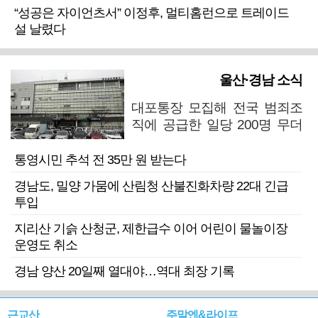
“성공은 자이언츠서” 이정후, 멀티홈런으로 트레이드
설 날렸다
울산·경남 소식
대포통장 모집해 전국 범죄조
직에 공급한 일당 200명 무더
기 검거
통영시민 추석 전 35만 원 받는다
경남도, 밀양 가뭄에 산림청 산불진화차량 22대 긴급
투입
지리산 기슭 산청군, 제한급수 이어 어린이 물놀이장
운영도 취소
경남 양산 20일째 열대야…역대 최장 기록
근교산
주말엔&라이프