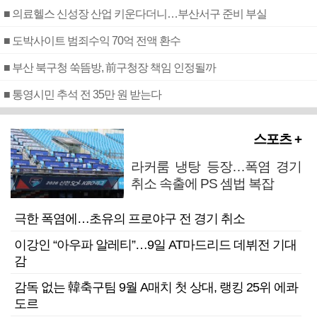
■ 의료헬스 신성장 산업 키운다더니…부산서구 준비 부실
■ 도박사이트 범죄수익 70억 전액 환수
■ 부산 북구청 쑥뜸방, 前구청장 책임 인정될까
■ 통영시민 추석 전 35만 원 받는다
스포츠 +
라커룸 냉탕 등장…폭염 경기
취소 속출에 PS 셈법 복잡
극한 폭염에…초유의 프로야구 전 경기 취소
이강인 “아우파 알레티”…9일 AT마드리드 데뷔전 기대
감
감독 없는 韓축구팀 9월 A매치 첫 상대, 랭킹 25위 에콰
도르