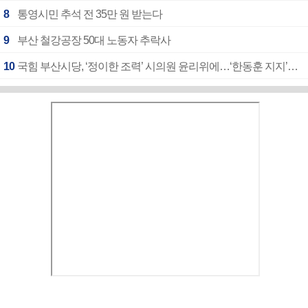
8
통영시민 추석 전 35만 원 받는다
9
부산 철강공장 50대 노동자 추락사
10
국힘 부산시당, ‘정이한 조력’ 시의원 윤리위에…‘한동훈 지지’도 신고접수