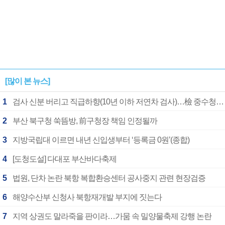
[많이 본 뉴스]
1
검사 신분 버리고 직급하향(10년 이하 저연차 검사)…檢 중수청행 기피
2
부산 북구청 쑥뜸방, 前구청장 책임 인정될까
3
지방국립대 이르면 내년 신입생부터 ‘등록금 0원’(종합)
4
[도청도설] 다대포 부산바다축제
5
법원, 단차 논란 북항 복합환승센터 공사중지 관련 현장검증
6
해양수산부 신청사 북항재개발 부지에 짓는다
7
지역 상권도 말라죽을 판이라…가뭄 속 밀양물축제 강행 논란