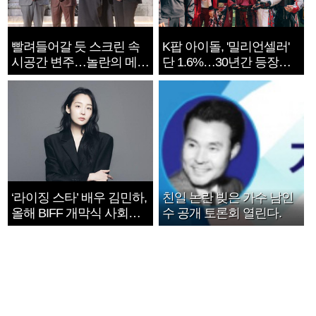
빨려들어갈 듯 스크린 속
K팝 아이돌, '밀리언셀러'
시공간 변주…놀란의 메시
단 1.6%…30년간 등장
지는 ‘전쟁 속죄’
1182개팀 전수조사
‘라이징 스타’ 배우 김민하,
친일 논란 빚은 가수 남인
올해 BIFF 개막식 사회자
수 공개 토론회 열린다.
확정