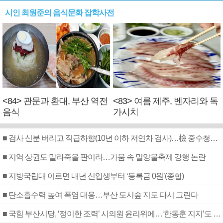
시인 최원준의 음식문화 잡학사전
<84> 관문과 환대, 부산 역전
<83> 여름 제주, 벤자리와 독
음식
가시치
■ 검사 신분 버리고 직급하향(10년 이하 저연차 검사)…檢 중수청행 기피
■ 지역 상권도 말라죽을 판이라…가뭄 속 밀양물축제 강행 논란
■ 지방국립대 이르면 내년 신입생부터 ‘등록금 0원’(종합)
■ 탄소흡수력 높여 폭염 대응…부산 도시숲 지도 다시 그린다
■ 국힘 부산시당, ‘정이한 조력’ 시의원 윤리위에…‘한동훈 지지’도 신고접수