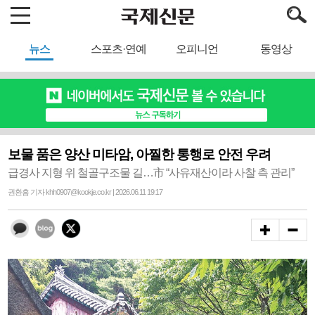
뉴스
스포츠·연예
오피니언
동영상
보물 품은 양산 미타암, 아찔한 통행로 안전 우려
급경사 지형 위 철골구조물 길…市 “사유재산이라 사찰 측 관리”
권환흠 기자 khh0907@kookje.co.kr | 2026.06.11 19:17