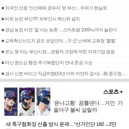
■ 외국인 선원 ‘인신매매 경유지’ 된 부산…우려가 현실로
■ 비위 논란 부산TP, 외부인사 혁신위 설치
■ 경남 농정 비전 ‘잘 사는 농촌’…스마트팜 1000㏊까지 늘린다
■ 교육혁신선도지 공모 코앞인데…구·군 난색에 교육청 ‘쩔쩔’
■ 르노 못 타는 부산시장…관용차 규정에 막힌 지역기업 응원
■ 마산 원도심 행정·주거복합단지 연내 준공 수순
■ 검사 신분 버리고 직급하향(10년 이하 저연차 검사)…檢 중수청행 기피
스포츠 +
‘윤나고황’ 꿈틀댄다…거인 가
을야구 불씨 살릴까
새 축구협회장 선출 방식 윤곽…“선거인단 192→2만