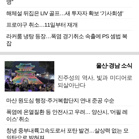
명”
해체설 뒤집은 LIV 골프…새 투자자 확보 ‘기사회생’
프로야구 취소…11일부터 재개
라커룸 냉탕 등장…폭염 경기취소 속출에 PS 셈법 복
잡
울산·경남 소식
진주성의 역사, 빛과 미디어로
되살아난다
마산 원도심 행정·주거복합단지 연내 준공 수순
폭염에 온열질환 등 안전사고 우려… 양산시, '어필 레
이스' 취소
창녕 중부내륙고속도로서 포탄 발견…살상력 없는 모
의탄으로 밝혀져