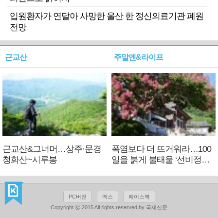
입원환자가 연달아 사망한 울산 한 정신의료기관 폐원
전망
근교산
주말엔&라이프
근교산&그너머…상주·문경
폭염보다 더 뜨거워라…100
청화산~시루봉
일을 붉게 불태울 ‘선비정신’
피었네
PC버전
엑스
페이스북
Copyright ⓒ 2015 All rights reserved by 국제신문