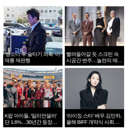
‘뺑소니 후 술타기 의혹’ 이
빨려들어갈 듯 스크린 속
재룡 재판행
시공간 변주…놀란의 메시
지는 ‘전쟁 속죄’
K팝 아이돌, '밀리언셀러'
‘라이징 스타’ 배우 김민하,
단 1.6%…30년간 등장
올해 BIFF 개막식 사회자
1182개팀 전수조사
확정