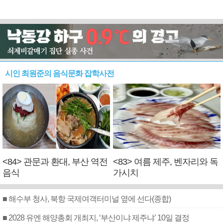
시인 최원준의 음식문화 잡학사전
<84> 관문과 환대, 부산 역전
<83> 여름 제주, 벤자리와 독
음식
가시치
■ 해수부 청사, 북항 국제여객터미널 옆에 선다(종합)
■ 2028 유엔 해양총회 개최지, ‘부산이냐 제주냐’ 10일 결정