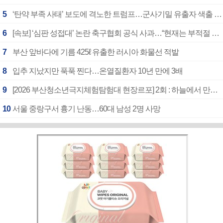
5
‘탄약 부족 사태’ 보도에 격노한 트럼프…군사기밀 유출자 색출 지시
6
[속보] ‘심판 성접대’ 논란 축구협회 공식 사과…“현재는 부적절 행위 없어”
7
부산 앞바다에 기름 425ℓ 유출한 러시아 화물선 적발
8
입추 지났지만 푹푹 찐다…온열질환자 10년 만에 3배
9
[2026 부산청소년극지체험탐험대 현장르포] 2회 : 하늘에서 만난 얼음의 나라
10
서울 중랑구서 흉기 난동…60대 남성 2명 사망