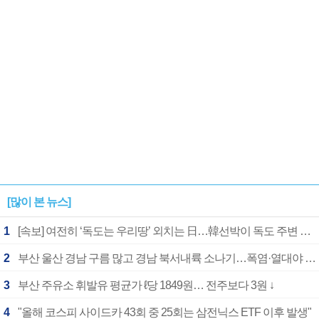
[많이 본 뉴스]
1
[속보] 여전히 ‘독도는 우리땅’ 외치는 日…韓선박이 독도 주변 해양조사 활동하자 반발
2
부산 울산 경남 구름 많고 경남 북서내륙 소나기…폭염·열대야 계속
3
부산 주유소 휘발유 평균가 ℓ당 1849원… 전주보다 3원 ↓
4
"올해 코스피 사이드카 43회 중 25회는 삼전닉스 ETF 이후 발생"