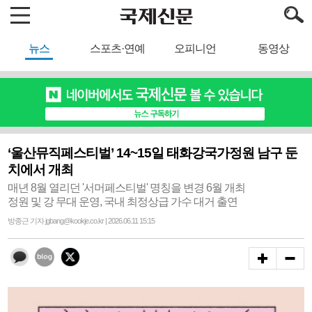
뉴스
스포츠·연예
오피니언
동영상
‘울산뮤직페스티벌’ 14~15일 태화강국가정원 남구 둔
치에서 개최
매년 8월 열리던 '서머페스티벌' 명칭을 변경 6월 개최
정원 및 강 무대 운영, 국내 최정상급 가수 대거 출연
방종근 기자 jgbang@kookje.co.kr | 2026.06.11 15:15