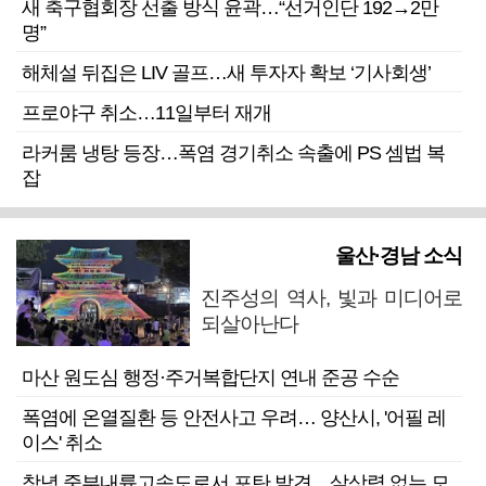
새 축구협회장 선출 방식 윤곽…“선거인단 192→2만
명”
해체설 뒤집은 LIV 골프…새 투자자 확보 ‘기사회생’
프로야구 취소…11일부터 재개
라커룸 냉탕 등장…폭염 경기취소 속출에 PS 셈법 복
잡
울산·경남 소식
진주성의 역사, 빛과 미디어로
되살아난다
마산 원도심 행정·주거복합단지 연내 준공 수순
폭염에 온열질환 등 안전사고 우려… 양산시, '어필 레
이스' 취소
창녕 중부내륙고속도로서 포탄 발견…살상력 없는 모