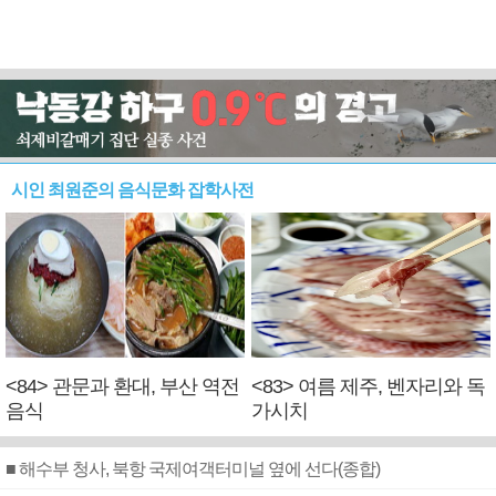
시인 최원준의 음식문화 잡학사전
<84> 관문과 환대, 부산 역전
<83> 여름 제주, 벤자리와 독
음식
가시치
■ 해수부 청사, 북항 국제여객터미널 옆에 선다(종합)