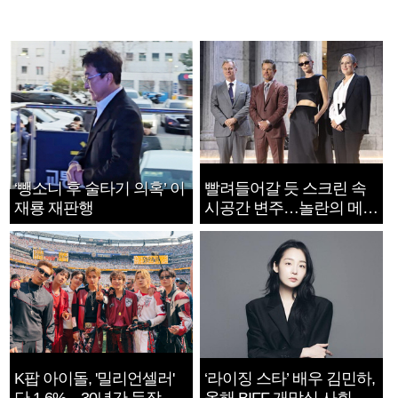
‘뺑소니 후 술타기 의혹’ 이
빨려들어갈 듯 스크린 속
재룡 재판행
시공간 변주…놀란의 메시
지는 ‘전쟁 속죄’
K팝 아이돌, '밀리언셀러'
‘라이징 스타’ 배우 김민하,