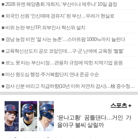
■ 2028 유엔 해양총회 개최지, ‘부산이냐 제주냐’ 10일 결정
■ 외국인 선원 ‘인신매매 경유지’ 된 부산…우려가 현실로
■ 비위 논란 부산TP, 외부인사 혁신위 설치
■ 경남 농정 비전 ‘잘 사는 농촌’…스마트팜 1000㏊까지 늘린다
■ 교육혁신선도지 공모 코앞인데…구·군 난색에 교육청 ‘쩔쩔’
■ 르노 못 타는 부산시장…관용차 규정에 막힌 지역기업 응원
■ 마산 원도심 행정·주거복합단지 연내 준공 수순
■ 검사 신분 버리고 직급하향(10년 이하 저연차 검사)…檢 중수청행 기피
스포츠 +
‘윤나고황’ 꿈틀댄다…거인 가
을야구 불씨 살릴까