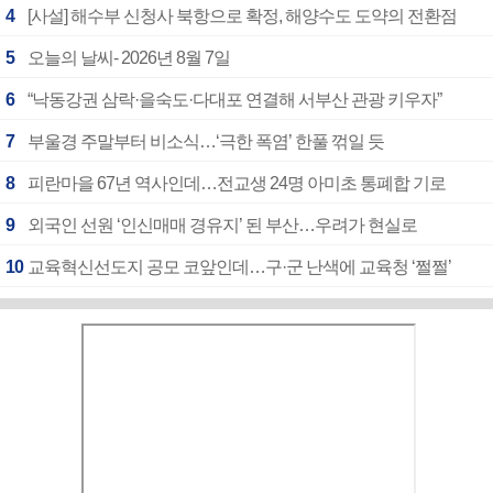
4
[사설] 해수부 신청사 북항으로 확정, 해양수도 도약의 전환점
5
오늘의 날씨- 2026년 8월 7일
6
“낙동강권 삼락·을숙도·다대포 연결해 서부산 관광 키우자”
7
부울경 주말부터 비소식…‘극한 폭염’ 한풀 꺾일 듯
8
피란마을 67년 역사인데…전교생 24명 아미초 통폐합 기로
9
외국인 선원 ‘인신매매 경유지’ 된 부산…우려가 현실로
10
교육혁신선도지 공모 코앞인데…구·군 난색에 교육청 ‘쩔쩔’