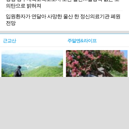
의탄으로 밝혀져
입원환자가 연달아 사망한 울산 한 정신의료기관 폐원
전망
근교산
주말엔&라이프
근교산&그너머…상주·문경
폭염보다 더 뜨거워라…100
청화산~시루봉
일을 붉게 불태울 ‘선비정신’
피었네
PC버전
엑스
페이스북