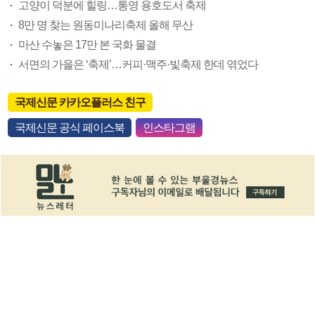
고양이 덕분에 힐링…통영 용호도서 축제
8만 명 찾는 원동미나리축제 올해 무산
마산 수놓은 17만 본 국화 물결
서면의 가을은 ‘축제’…커피·맥주·빛축제 한데 엮었다
국제신문 카카오플러스 친구
국제신문 공식 페이스북
인스타그램