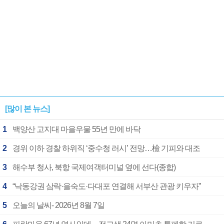
[많이 본 뉴스]
1
백양산 고지대 마을우물 55년 만에 바닥
2
경위 이하 경찰 하위직 ‘중수청 러시’ 전망…檢 기피와 대조
3
해수부 청사, 북항 국제여객터미널 옆에 선다(종합)
4
“낙동강권 삼락·을숙도·다대포 연결해 서부산 관광 키우자”
5
오늘의 날씨- 2026년 8월 7일