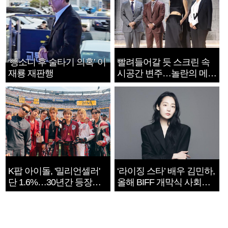
‘뺑소니 후 술타기 의혹’ 이
빨려들어갈 듯 스크린 속
재룡 재판행
시공간 변주…놀란의 메시
지는 ‘전쟁 속죄’
K팝 아이돌, '밀리언셀러'
‘라이징 스타’ 배우 김민하,
단 1.6%…30년간 등장
올해 BIFF 개막식 사회자
1182개팀 전수조사
확정