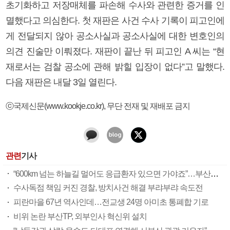
초기화하고 저장매체를 파손해 수사와 관련한 증거를 인
멸했다고 의심한다. 첫 재판은 사건 수사 기록이 피고인에
게 전달되지 않아 공소사실과 공소사실에 대한 변호인의
의견 진술만 이뤄졌다. 재판이 끝난 뒤 피고인 A 씨는 “현
재로서는 검찰 공소에 관해 밝힐 입장이 없다”고 말했다.
다음 재판은 내달 3일 열린다.
ⓒ국제신문(www.kookje.co.kr), 무단 전재 및 재배포 금지
관련
기사
“600km 넘는 하늘길 멀어도 응급환자 있으면 가야죠”…부산소방항공대 활약상 눈길
수사독점 책임 커진 경찰, 방치사건 해결 부랴부랴 속도전
피란마을 67년 역사인데…전교생 24명 아미초 통폐합 기로
비위 논란 부산TP, 외부인사 혁신위 설치