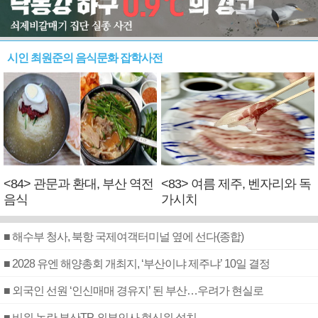
시인 최원준의 음식문화 잡학사전
<84> 관문과 환대, 부산 역전
<83> 여름 제주, 벤자리와 독
음식
가시치
■ 해수부 청사, 북항 국제여객터미널 옆에 선다(종합)
■ 2028 유엔 해양총회 개최지, ‘부산이냐 제주냐’ 10일 결정
■ 외국인 선원 ‘인신매매 경유지’ 된 부산…우려가 현실로
■ 비위 논란 부산TP, 외부인사 혁신위 설치