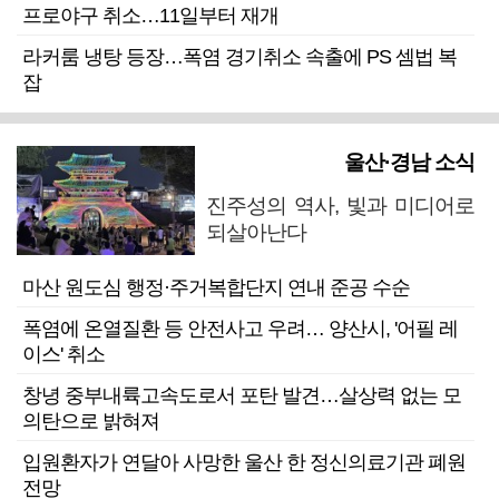
프로야구 취소…11일부터 재개
라커룸 냉탕 등장…폭염 경기취소 속출에 PS 셈법 복
잡
울산·경남 소식
진주성의 역사, 빛과 미디어로
되살아난다
마산 원도심 행정·주거복합단지 연내 준공 수순
폭염에 온열질환 등 안전사고 우려… 양산시, '어필 레
이스' 취소
창녕 중부내륙고속도로서 포탄 발견…살상력 없는 모
의탄으로 밝혀져
입원환자가 연달아 사망한 울산 한 정신의료기관 폐원
전망