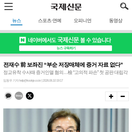
뉴스
스포츠·연예
오피니언
동영상
전재수 前 보좌진 “부순 저장매체에 증거 자료 없다”
정교유착 수사때 증거인멸 혐의…檢 “고의적 파손” 첫 공판 대립각
임동우 기자 help@kookje.co.kr | 2026.06.10 19:17