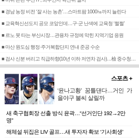
■ 경남 농정 비전 ‘잘 사는 농촌’…스마트팜 1000㏊까지 늘린다
■ 교육혁신선도지 공모 코앞인데…구·군 난색에 교육청 ‘쩔쩔’
■ 르노 못 타는 부산시장…관용차 규정에 막힌 지역기업 응원
■ 마산 원도심 행정·주거복합단지 연내 준공 수순
■ 검사 신분 버리고 직급하향(10년 이하 저연차 검사)…檢 중수청행 기피
스포츠 +
‘윤나고황’ 꿈틀댄다…거인 가
을야구 불씨 살릴까
새 축구협회장 선출 방식 윤곽…“선거인단 192→2만
명”
해체설 뒤집은 LIV 골프…새 투자자 확보 ‘기사회생’