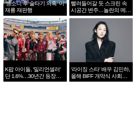
‘뺑소니 후 술타기 의혹’ 이
빨려들어갈 듯 스크린 속
재룡 재판행
시공간 변주…놀란의 메시
지는 ‘전쟁 속죄’
K팝 아이돌, '밀리언셀러'
‘라이징 스타’ 배우 김민하,
단 1.6%…30년간 등장
올해 BIFF 개막식 사회자
1182개팀 전수조사
확정