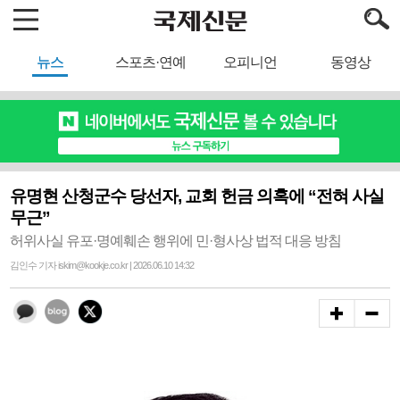
뉴스
스포츠·연예
오피니언
동영상
유명현 산청군수 당선자, 교회 헌금 의혹에 “전혀 사실
무근”
허위사실 유포·명예훼손 행위에 민·형사상 법적 대응 방침
김인수 기자 iskim@kookje.co.kr | 2026.06.10 14:32