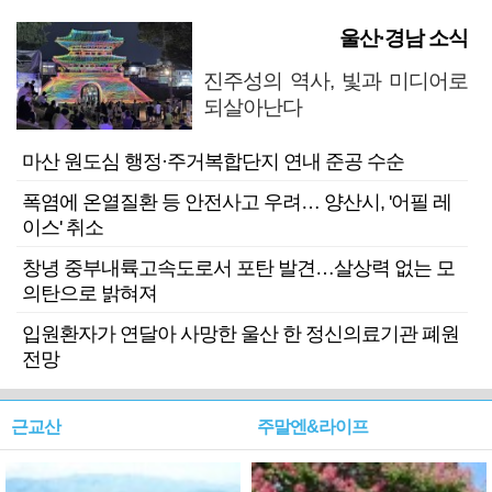
울산·경남 소식
진주성의 역사, 빛과 미디어로
되살아난다
마산 원도심 행정·주거복합단지 연내 준공 수순
폭염에 온열질환 등 안전사고 우려… 양산시, '어필 레
이스' 취소
창녕 중부내륙고속도로서 포탄 발견…살상력 없는 모
의탄으로 밝혀져
입원환자가 연달아 사망한 울산 한 정신의료기관 폐원
전망
근교산
주말엔&라이프