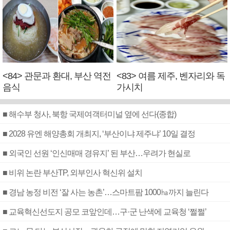
<84> 관문과 환대, 부산 역전
<83> 여름 제주, 벤자리와 독
음식
가시치
■ 해수부 청사, 북항 국제여객터미널 옆에 선다(종합)
■ 2028 유엔 해양총회 개최지, ‘부산이냐 제주냐’ 10일 결정
■ 외국인 선원 ‘인신매매 경유지’ 된 부산…우려가 현실로
■ 비위 논란 부산TP, 외부인사 혁신위 설치
■ 경남 농정 비전 ‘잘 사는 농촌’…스마트팜 1000㏊까지 늘린다
■ 교육혁신선도지 공모 코앞인데…구·군 난색에 교육청 ‘쩔쩔’