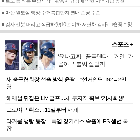
■ 르노 못 타는 부산시장…관용차 규정에 막힌 지역기업 응원
■ 마산 원도심 행정·주거복합단지 연내 준공 수순
■ 검사 신분 버리고 직급하향(10년 이하 저연차 검사)…檢 중수청행 기피
스포츠 +
‘윤나고황’ 꿈틀댄다…거인 가
을야구 불씨 살릴까
새 축구협회장 선출 방식 윤곽…“선거인단 192→2만
명”
해체설 뒤집은 LIV 골프…새 투자자 확보 ‘기사회생’
프로야구 취소…11일부터 재개
라커룸 냉탕 등장…폭염 경기취소 속출에 PS 셈법 복
잡