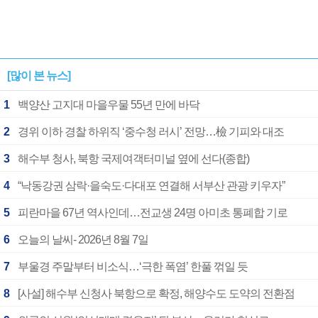
[많이 본 뉴스]
1
백양산 고지대 마을우물 55년 만에 바닥
2
경위 이하 경찰 하위직 ‘중수청 러시’ 전망…檢 기피와 대조
3
해수부 청사, 북항 국제여객터미널 옆에 선다(종합)
4
“낙동강권 삼락·을숙도·다대포 연결해 서부산 관광 키우자”
5
피란마을 67년 역사인데…전교생 24명 아미초 통폐합 기로
6
오늘의 날씨- 2026년 8월 7일
7
부울경 주말부터 비소식…‘극한 폭염’ 한풀 꺾일 듯
8
[사설] 해수부 신청사 북항으로 확정, 해양수도 도약의 전환점