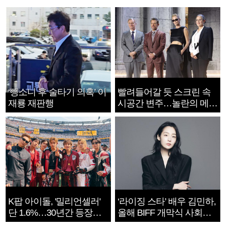
‘뺑소니 후 술타기 의혹’ 이
빨려들어갈 듯 스크린 속
재룡 재판행
시공간 변주…놀란의 메시
지는 ‘전쟁 속죄’
K팝 아이돌, '밀리언셀러'
‘라이징 스타’ 배우 김민하,
단 1.6%…30년간 등장
올해 BIFF 개막식 사회자
1182개팀 전수조사
확정