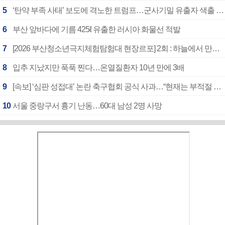
5
‘탄약 부족 사태’ 보도에 격노한 트럼프…군사기밀 유출자 색출 지시
6
부산 앞바다에 기름 425ℓ 유출한 러시아 화물선 적발
7
[2026 부산청소년극지체험탐험대 현장르포] 2회 : 하늘에서 만난 얼음의 나라
8
입추 지났지만 푹푹 찐다…온열질환자 10년 만에 3배
9
[속보] ‘심판 성접대’ 논란 축구협회 공식 사과…“현재는 부적절 행위 없어”
10
서울 중랑구서 흉기 난동…60대 남성 2명 사망