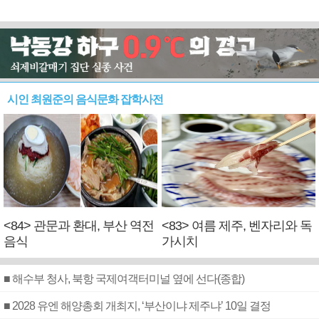
시인 최원준의 음식문화 잡학사전
<84> 관문과 환대, 부산 역전
<83> 여름 제주, 벤자리와 독
음식
가시치
■ 해수부 청사, 북항 국제여객터미널 옆에 선다(종합)
■ 2028 유엔 해양총회 개최지, ‘부산이냐 제주냐’ 10일 결정