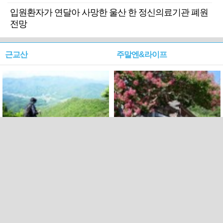
입원환자가 연달아 사망한 울산 한 정신의료기관 폐원
전망
근교산
주말엔&라이프
근교산&그너머…상주·문경
폭염보다 더 뜨거워라…100
청화산~시루봉
일을 붉게 불태울 ‘선비정신’
피었네
PC버전
엑스
페이스북
Copyright ⓒ 2015 All rights reserved by 국제신문