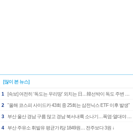
[많이 본 뉴스]
1
[속보] 여전히 ‘독도는 우리땅’ 외치는 日…韓선박이 독도 주변 해양조사 활동하자 반발
2
"올해 코스피 사이드카 43회 중 25회는 삼전닉스 ETF 이후 발생"
3
부산 울산 경남 구름 많고 경남 북서내륙 소나기…폭염·열대야 계속
4
부산 주유소 휘발유 평균가 ℓ당 1849원… 전주보다 3원 ↓