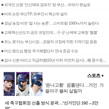
■ 외국인 선원 ‘인신매매 경유지’ 된 부산…우려가 현실로
■ 비위 논란 부산TP, 외부인사 혁신위 설치
■ 경남 농정 비전 ‘잘 사는 농촌’…스마트팜 1000㏊까지 늘린다
■ 교육혁신선도지 공모 코앞인데…구·군 난색에 교육청 ‘쩔쩔’
■ 르노 못 타는 부산시장…관용차 규정에 막힌 지역기업 응원
■ 마산 원도심 행정·주거복합단지 연내 준공 수순
■ 검사 신분 버리고 직급하향(10년 이하 저연차 검사)…檢 중수청행 기피
스포츠 +
‘윤나고황’ 꿈틀댄다…거인 가
을야구 불씨 살릴까
새 축구협회장 선출 방식 윤곽…“선거인단 192→2만
명”