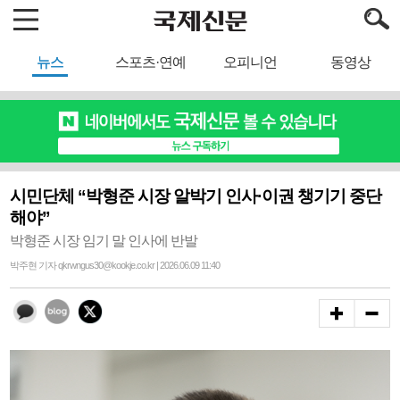
뉴스
스포츠·연예
오피니언
동영상
시민단체 “박형준 시장 알박기 인사·이권 챙기기 중단
해야”
박형준 시장 임기 말 인사에 반발
박주현 기자 qkrwngus30@kookje.co.kr | 2026.06.09 11:40