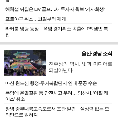
해체설 뒤집은 LIV 골프…새 투자자 확보 ‘기사회생’
프로야구 취소…11일부터 재개
라커룸 냉탕 등장…폭염 경기취소 속출에 PS 셈법 복
잡
울산·경남 소식
진주성의 역사, 빛과 미디어로
되살아난다
마산 원도심 행정·주거복합단지 연내 준공 수순
폭염에 온열질환 등 안전사고 우려… 양산시, '어필 레
이스' 취소
창녕 중부내륙고속도로서 포탄 발견…살상력 없는 모
의탄으로 밝혀져