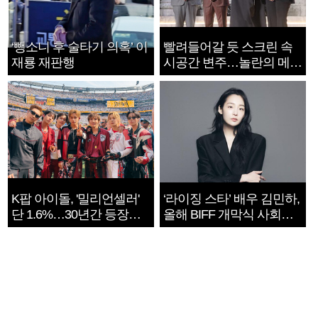
‘뺑소니 후 술타기 의혹’ 이
빨려들어갈 듯 스크린 속
재룡 재판행
시공간 변주…놀란의 메시
지는 ‘전쟁 속죄’
K팝 아이돌, '밀리언셀러'
‘라이징 스타’ 배우 김민하,
단 1.6%…30년간 등장
올해 BIFF 개막식 사회자
1182개팀 전수조사
확정