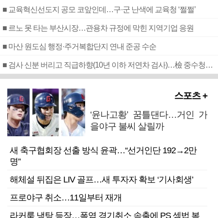
■ 교육혁신선도지 공모 코앞인데…구·군 난색에 교육청 ‘쩔쩔’
■ 르노 못 타는 부산시장…관용차 규정에 막힌 지역기업 응원
■ 마산 원도심 행정·주거복합단지 연내 준공 수순
■ 검사 신분 버리고 직급하향(10년 이하 저연차 검사)…檢 중수청행 기피
스포츠 +
‘윤나고황’ 꿈틀댄다…거인 가
을야구 불씨 살릴까
새 축구협회장 선출 방식 윤곽…“선거인단 192→2만
명”
해체설 뒤집은 LIV 골프…새 투자자 확보 ‘기사회생’
프로야구 취소…11일부터 재개
라커룸 냉탕 등장…폭염 경기취소 속출에 PS 셈법 복