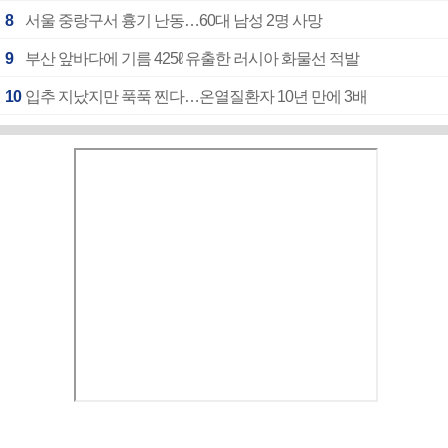
8
서울 중랑구서 흉기 난동…60대 남성 2명 사망
9
부산 앞바다에 기름 425ℓ 유출한 러시아 화물선 적발
10
입추 지났지만 푹푹 찐다…온열질환자 10년 만에 3배