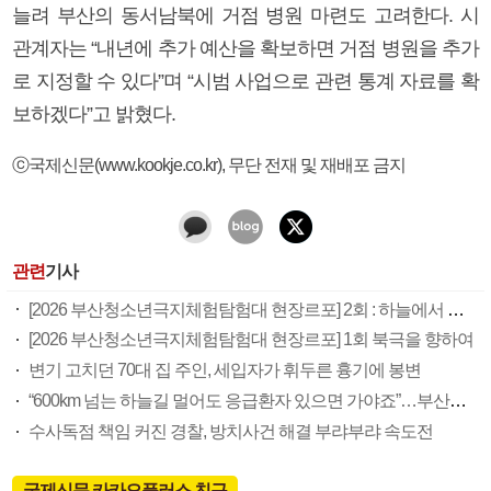
늘려 부산의 동서남북에 거점 병원 마련도 고려한다. 시
관계자는 “내년에 추가 예산을 확보하면 거점 병원을 추가
로 지정할 수 있다”며 “시범 사업으로 관련 통계 자료를 확
보하겠다”고 밝혔다.
ⓒ국제신문(www.kookje.co.kr), 무단 전재 및 재배포 금지
관련
기사
[2026 부산청소년극지체험탐험대 현장르포] 2회 : 하늘에서 만난 얼음의 나라
[2026 부산청소년극지체험탐험대 현장르포] 1회 북극을 향하여
변기 고치던 70대 집 주인, 세입자가 휘두른 흉기에 봉변
“600km 넘는 하늘길 멀어도 응급환자 있으면 가야죠”…부산소방항공대 활약상 눈길
수사독점 책임 커진 경찰, 방치사건 해결 부랴부랴 속도전
국제신문 카카오플러스 친구