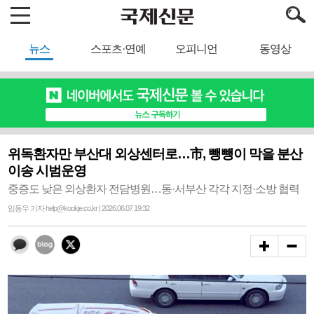
뉴스
스포츠·연예
오피니언
동영상
위독환자만 부산대 외상센터로…市, 뺑뺑이 막을 분산
이송 시범운영
중증도 낮은 외상환자 전담병원…동·서부산 각각 지정·소방 협력
임동우 기자 help@kookje.co.kr | 2026.06.07 19:32