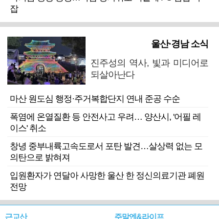
잡
울산·경남 소식
진주성의 역사, 빛과 미디어로
되살아난다
마산 원도심 행정·주거복합단지 연내 준공 수순
폭염에 온열질환 등 안전사고 우려… 양산시, '어필 레
이스' 취소
창녕 중부내륙고속도로서 포탄 발견…살상력 없는 모
의탄으로 밝혀져
입원환자가 연달아 사망한 울산 한 정신의료기관 폐원
전망
근교산
주말엔&라이프