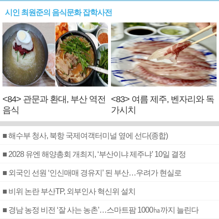
시인 최원준의 음식문화 잡학사전
<84> 관문과 환대, 부산 역전
<83> 여름 제주, 벤자리와 독
음식
가시치
■ 해수부 청사, 북항 국제여객터미널 옆에 선다(종합)
■ 2028 유엔 해양총회 개최지, ‘부산이냐 제주냐’ 10일 결정
■ 외국인 선원 ‘인신매매 경유지’ 된 부산…우려가 현실로
■ 비위 논란 부산TP, 외부인사 혁신위 설치
■ 경남 농정 비전 ‘잘 사는 농촌’…스마트팜 1000㏊까지 늘린다