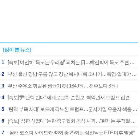
[많이 본 뉴스]
1
[속보] 여전히 ‘독도는 우리땅’ 외치는 日…韓선박이 독도 주변 해양조사 활동하자 반발
2
부산 울산 경남 구름 많고 경남 북서내륙 소나기…폭염·열대야 계속
3
부산 주유소 휘발유 평균가 ℓ당 1849원… 전주보다 3원 ↓
4
[속보]‘尹 탄핵 반대’ 세계로교회 손현보, 백악관서 트럼프 접견
5
‘탄약 부족 사태’ 보도에 격노한 트럼프…군사기밀 유출자 색출 지시
6
[속보] ‘심판 성접대’ 논란 축구협회 공식 사과…“현재는 부적절 행위 없어”
7
"올해 코스피 사이드카 43회 중 25회는 삼전닉스 ETF 이후 발생"