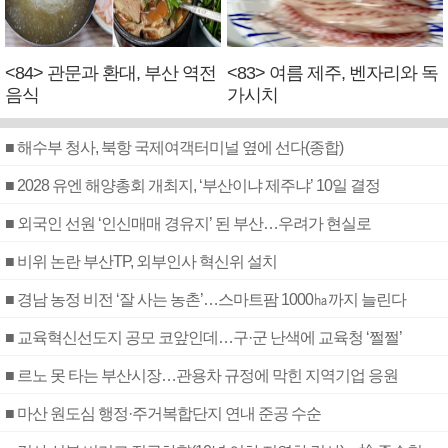
<84> 관문과 환대, 부산 역전
<83> 여름 제주, 벤자리와 독
음식
가시치
■ 해수부 청사, 북항 국제여객터미널 옆에 선다(종합)
■ 2028 유엔 해양총회 개최지, ‘부산이냐 제주냐’ 10일 결정
■ 외국인 선원 ‘인신매매 경유지’ 된 부산…우려가 현실로
■ 비위 논란 부산TP, 외부인사 혁신위 설치
■ 경남 농정 비전 ‘잘 사는 농촌’…스마트팜 1000㏊까지 늘린다
■ 교육혁신선도지 공모 코앞인데…구·군 난색에 교육청 ‘쩔쩔’
■ 르노 못 타는 부산시장…관용차 규정에 막힌 지역기업 응원
■ 마산 원도심 행정·주거복합단지 연내 준공 수순