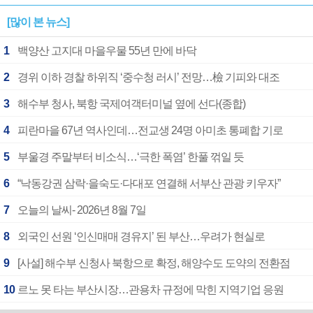
[많이 본 뉴스]
1
백양산 고지대 마을우물 55년 만에 바닥
2
경위 이하 경찰 하위직 ‘중수청 러시’ 전망…檢 기피와 대조
3
해수부 청사, 북항 국제여객터미널 옆에 선다(종합)
4
피란마을 67년 역사인데…전교생 24명 아미초 통폐합 기로
5
부울경 주말부터 비소식…‘극한 폭염’ 한풀 꺾일 듯
6
“낙동강권 삼락·을숙도·다대포 연결해 서부산 관광 키우자”
7
오늘의 날씨- 2026년 8월 7일
8
외국인 선원 ‘인신매매 경유지’ 된 부산…우려가 현실로
9
[사설] 해수부 신청사 북항으로 확정, 해양수도 도약의 전환점
10
르노 못 타는 부산시장…관용차 규정에 막힌 지역기업 응원