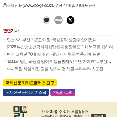
ⓒ국제신문(www.kookje.co.kr), 무단 전재 및 재배포 금지
관련
기사
민선 8기 부산 기초단체장, 핵심공약 상당수 안지켰다
[2026 부산청소년극지체험탐험대 현장르포] 1회 북극을 향하여
변기 고치던 70대 집 주인, 세입자가 휘두른 흉기에 봉변
“600km 넘는 하늘길 멀어도 응급환자 있으면 가야죠”…부산소방항공대 활약상 눈길
수사독점 책임 커진 경찰, 방치사건 해결 부랴부랴 속도전
국제신문 카카오플러스 친구
국제신문 공식 페이스북
인스타그램