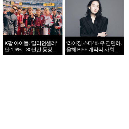
K팝 아이돌, '밀리언셀러'
‘라이징 스타’ 배우 김민하,
단 1.6%…30년간 등장
올해 BIFF 개막식 사회자
1182개팀 전수조사
확정