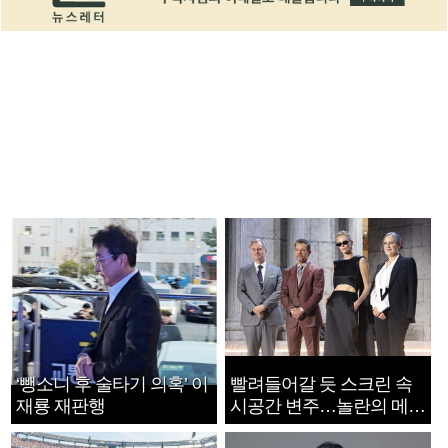
‘뺑소니 후 술타기 의혹’ 이
빨려들어갈 듯 스크린 속
재룡 재판행
시공간 변주…놀란의 메시
지는 ‘전쟁 속죄’