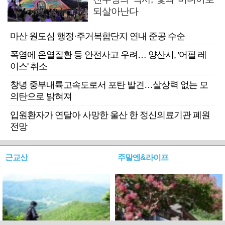
되살아난다
마산 원도심 행정·주거복합단지 연내 준공 수순
폭염에 온열질환 등 안전사고 우려… 양산시, '어필 레
이스' 취소
창녕 중부내륙고속도로서 포탄 발견…살상력 없는 모
의탄으로 밝혀져
입원환자가 연달아 사망한 울산 한 정신의료기관 폐원
전망
근교산
주말엔&라이프