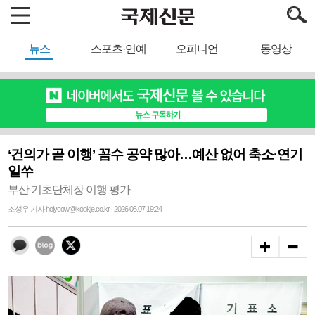
뉴스
스포츠·연예
오피니언
동영상
‘건의가 곧 이행’ 꼼수 공약 많아…예산 없어 축소·연기
일쑤
부산 기초단체장 이행 평가
조성우 기자 holycow@kookje.co.kr | 2026.06.07 19:24