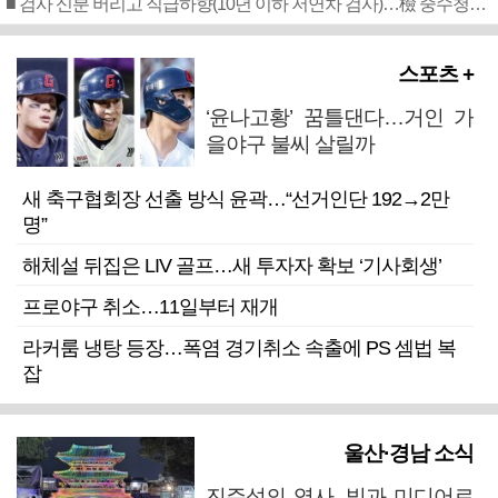
■ 검사 신분 버리고 직급하향(10년 이하 저연차 검사)…檢 중수청행 기피
스포츠 +
‘윤나고황’ 꿈틀댄다…거인 가
을야구 불씨 살릴까
새 축구협회장 선출 방식 윤곽…“선거인단 192→2만
명”
해체설 뒤집은 LIV 골프…새 투자자 확보 ‘기사회생’
프로야구 취소…11일부터 재개
라커룸 냉탕 등장…폭염 경기취소 속출에 PS 셈법 복
잡
울산·경남 소식
진주성의 역사, 빛과 미디어로