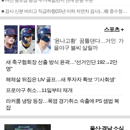
■ 마산 원도심 행정·주거복합단지 연내 준공 수순
■ 검사 신분 버리고 직급하향(10년 이하 저연차 검사)…檢 중수청행 기피
스포츠 +
‘윤나고황’ 꿈틀댄다…거인 가
을야구 불씨 살릴까
새 축구협회장 선출 방식 윤곽…“선거인단 192→2만
명”
해체설 뒤집은 LIV 골프…새 투자자 확보 ‘기사회생’
프로야구 취소…11일부터 재개
라커룸 냉탕 등장…폭염 경기취소 속출에 PS 셈법 복
잡
울산·경남 소식