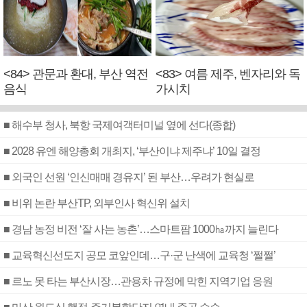
<84> 관문과 환대, 부산 역전
<83> 여름 제주, 벤자리와 독
음식
가시치
■ 해수부 청사, 북항 국제여객터미널 옆에 선다(종합)
■ 2028 유엔 해양총회 개최지, ‘부산이냐 제주냐’ 10일 결정
■ 외국인 선원 ‘인신매매 경유지’ 된 부산…우려가 현실로
■ 비위 논란 부산TP, 외부인사 혁신위 설치
■ 경남 농정 비전 ‘잘 사는 농촌’…스마트팜 1000㏊까지 늘린다
■ 교육혁신선도지 공모 코앞인데…구·군 난색에 교육청 ‘쩔쩔’
■ 르노 못 타는 부산시장…관용차 규정에 막힌 지역기업 응원