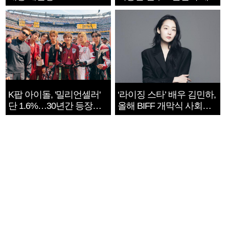
지는 ‘전쟁 속죄’
K팝 아이돌, '밀리언셀러'
‘라이징 스타’ 배우 김민하,
단 1.6%…30년간 등장
올해 BIFF 개막식 사회자
1182개팀 전수조사
확정