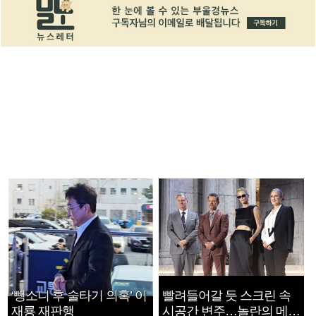
‘뺑소니 후 술타기 의혹’ 이
빨려들어갈 듯 스크린 속
재룡 재판행
시공간 변주…놀란의 메시