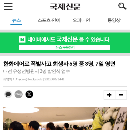
뉴스
스포츠·연예
오피니언
동영상
한화에어로 폭발사고 희생자 5명 중 3명, 7일 영면
대전 유성선병원서 3명 발인식 엄수
최영지 기자 jadore@kookje.co.kr | 2026.06.07 14:41