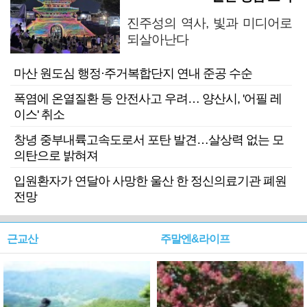
진주성의 역사, 빛과 미디어로
되살아난다
마산 원도심 행정·주거복합단지 연내 준공 수순
폭염에 온열질환 등 안전사고 우려… 양산시, '어필 레
이스' 취소
창녕 중부내륙고속도로서 포탄 발견…살상력 없는 모
의탄으로 밝혀져
입원환자가 연달아 사망한 울산 한 정신의료기관 폐원
전망
근교산
주말엔&라이프