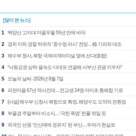
[많이 본 뉴스]
1
백양산 고지대 마을우물 55년 만에 바닥
2
경위 이하 경찰 하위직 ‘중수청 러시’ 전망…檢 기피와 대조
3
해수부 청사, 북항 국제여객터미널 옆에 선다(종합)
4
“낙동강권 삼락·을숙도·다대포 연결해 서부산 관광 키우자”
5
오늘의 날씨- 2026년 8월 7일
6
피란마을 67년 역사인데…전교생 24명 아미초 통폐합 기로
7
[사설] 해수부 신청사 북항으로 확정, 해양수도 도약의 전환점
8
부울경 주말부터 비소식…‘극한 폭염’ 한풀 꺾일 듯
9
외국인 선원 ‘인신매매 경유지’ 된 부산…우려가 현실로