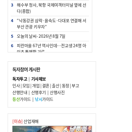
3
해수부 청사, 북항 국제여객터미널 옆에 선
다(종합)
4
“낙동강권 삼락·을숙도·다대포 연결해 서
부산 관광 키우자”
5
오늘의 날씨- 2026년 8월 7일
6
피란마을 67년 역사인데…전교생 24명 아
미초 통폐합 기로
7
[사설] 해수부 신청사 북항으로 확정, 해양
수도 도약의 전환점
독자참여 게시판
8
부울경 주말부터 비소식…‘극한 폭염’ 한풀
독자투고
|
기사제보
꺾일 듯
인사
|
모임
|
개업
|
결혼
|
출산
|
동정
|
부고
9
산행안내
외국인 선원 ‘인신매매 경유지’ 된 부산…
|
산행후기
|
산행사진
우려가 현실로
등산
가이드
|
낚시
가이드
10
르노 못 타는 부산시장…관용차 규정에 막
힌 지역기업 응원
[이슈]
산업재해