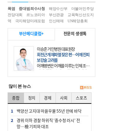
폭염
중대범죄수사청
해양수산부
더불어민주당
전당대회
르노코리아
부산관광
교육혁신선도지
역
극지해양미래포럼
인신매매
UN해양총회
부산메디클럽+
전문의 생생톡
이승준 거인병원 대표원장
회전근개 재파열 잦은 편…어깨 진피
보강술 고려를
어깨병변은 어깨를 이루는 인체 조직
에 발생하는 손상을 말한다. 여기에
는 오십견과 회전근개 증후군, 어깨
의 석회성 힘줄염 등이 있다. 국민건
많이 본 뉴스
강보험에 의하면 어깨병변
종합
정치
경제
사회
스포츠
1
백양산 고지대 마을우물 55년 만에 바닥
2
경위 이하 경찰 하위직 ‘중수청 러시’ 전
망…檢 기피와 대조