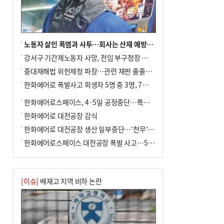
노동자 살인 폭염과 사투…회사는 산재 예방·전기료 절감 전력
강서구 기간제노동자 사망, 전임 부구청장 檢 송치
중대재해법 위헌제청 파장…관련 재판 줄줄이 브레이크
한화에어로 폭발사고 희생자 5명 중 3명, 7일 영면
한화에어로스페이스, 4·5일 공정중단…특별 안전점검
한화에어로 대전공장 감식
한화에어로 대전공장 생산 일부중단…‘천무’ 수출 비상
한화에어로스페이스 대전공장 폭발 사고…5명 사망·2명 부상(종합)
[이슈]
배재고 지역 비하 논란