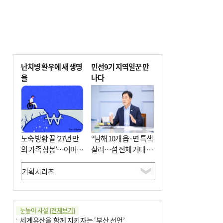
난치병 환우에 새 생명
민선9기 지역일꾼 만
을
나다
노숙 방황 끝 ‘27년 만
“남해 10개 읍·면 특색
의 가족 상봉’…어머니
살려…섬 전체 거대 정
와 행복 꿈꿔
원으로 조성”
눈높이 사설
[전체보기]
세계유산을 함께 지키자는 ‘부산 선언’