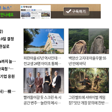
합)
10일 결정
 현실로
피란마을 67년 역사인데…
백양산 고지대 마을우물 55
■ 경남 농정 비전 ‘잘 사는 농촌’…스마트팜 1000㏊까지 늘린다
전교생 24명 아미초 통폐합
년 만에 바닥
■ 교육혁신선도지 공모 코앞인데…구·군 난색에 교육청 ‘쩔쩔’
기로
역기업 응원
■ 검사 신분 버리고 직급하향(10년 이하 저연차 검사)…檢 중수청행 기피
빨려들어갈 듯 스크린 속 시
그린벨트에 서바이벌 게임
공간 변주…놀란의 메시지
장? 잇단 개장 문의에 찬반 논
는 ‘전쟁 속죄’
쟁