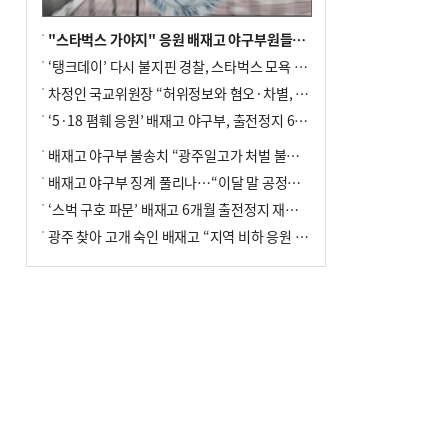
"스타벅스 가야지" 응원 배재고 야구부원들, 학교서 징계 처분
‘탱크데이’ 다시 불지핀 경찰, 스타벅스 모욕 혐의 압수수색
차정인 국교위원장 “허위정보와 혐오·차별, 학교 교실까지 유입"
‘5·18 폄훼 응원’ 배재고 야구부, 출전정지 6개월→1개월 감경
배재고 야구부 불송치 “광주일고가 처벌 불원 의사 표해”
배재고 야구부 징계 풀리나…“이달 말 공정위서 재심의”
‘스벅 구호 파문’ 배재고 6개월 출전정지 재심 신청키로
광주 찾아 고개 숙인 배재고 “지역 비하 응원 잘못”(종합)