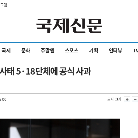
타그램
국제
문화
주말엔
스포츠
기획
인터뷰
T
 사태 5·18단체에 공식 사과
8:00
글자 크기