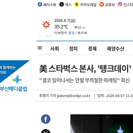
페이스북
엑스
카카오채널
유튜브
인스
사회
정치
경제
해양수산
美 스타벅스 본사, '탱크데이'
"결코 일어나서는 안될 부적절한 마케팅" 회신
최영지 기자
jadore@kookje.co.kr
| 입력 : 2026-06-07 11:2