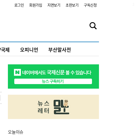
2
로그인
회원가입
지면보기
초판보기
구독신청
V국제
오피니언
부산말사전
오늘
이슈