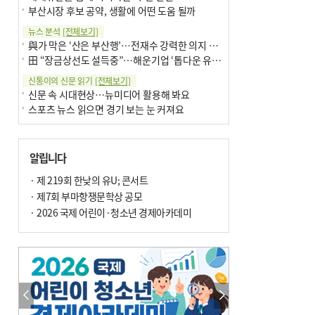
부산시장 후보 공약, 생활에 어떤 도움 될까
뉴스 분석
[전체보기]
與가 막은 ‘산은 부산행’…전재수 강력한 의지 표명 없인 공염불
田 “장금상선도 설득중”…해운기업 ‘톱다운 유치전’ 가속
신통이의 신문 읽기
[전체보기]
신문 속 시대현상…뉴미디어 활용해 봐요
스포츠 뉴스 읽으면 경기 보는 눈 커져요
어떻게 생각하십니까
[전체보기]
구·군 승진 축하화분 관행 없애자니 소상공인 울상
알립니다
3년째 병상에 있는 구의원…의정활동 못해도 월급 그대로
팩트체크
· 제 219회 한낮의 유U; 콘서트
[전체보기]
금정산 반려견 데리고 갈 수 있나…알아보니 ‘국립공원은 출입 불가’
· 제7회 부마항쟁문학상 공모
서울 도림천도 공업용수 활용한다는 사례, 정수 없이 한강물 공급…수질만 공업용수
· 2026 국제 어린이·청소년 경제아카데미
포토에세이
[전체보기]
연꽃 위 개개비
의령 한우산 털중나리
한 손 뉴스
[전체보기]
시민이 개발한 폭염 대응 앱 ‘그늘로’ 길안내 지도 등 인기
골목 맛집 발굴 고메 셀렉션…부산시, 페스티벌 시월 연계