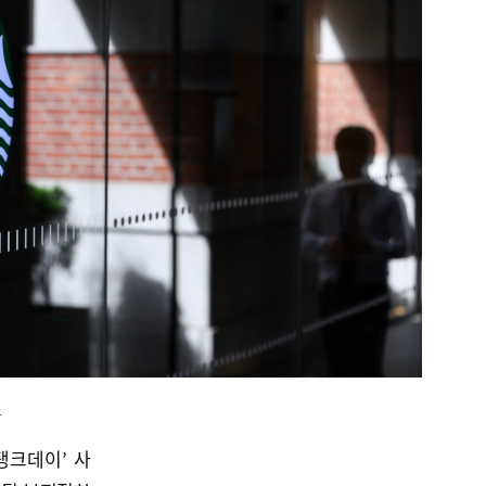
스
탱크데이’ 사