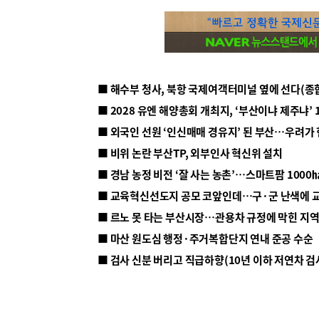
■ 해수부 청사, 북항 국제여객터미널 옆에 선다(종
■ 2028 유엔 해양총회 개최지, ‘부산이냐 제주냐’ 
■ 외국인 선원 ‘인신매매 경유지’ 된 부산…우려가
■ 비위 논란 부산TP, 외부인사 혁신위 설치
■ 르노 못 타는 부산시장…관용차 규정에 막힌 지
■ 마산 원도심 행정·주거복합단지 연내 준공 수순