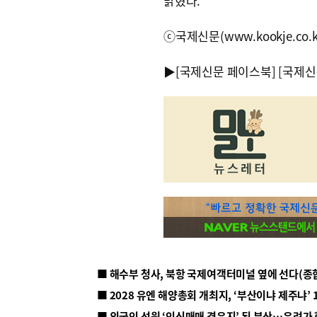
밝혔다.
ⓒ국제신문(www.kookje.co.
▶
[국제신문 페이스북]
[국제신
■ 해수부 청사, 북항 국제여객터미널 옆에 선다(종
■ 2028 유엔 해양총회 개최지, ‘부산이냐 제주냐’ 
■ 외국인 선원 ‘인신매매 경유지’ 된 부산…우려가