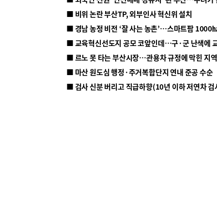
■ 비위 논란 부산TP, 외부인사 혁신위 설치
■ 르노 못 타는 부산시장…관용차 규정에 막힌 지
■ 마산 원도심 행정·주거복합단지 연내 준공 수순