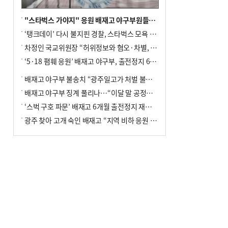
"스타벅스 가야지" 응원 배재고 야구부원들, 학교서 징계 처분
‘탱크데이’ 다시 불지핀 경찰, 스타벅스 모욕 혐의 압수수색
차정인 국교위원장 “허위정보와 혐오·차별, 학교 교실까지 유입"
‘5·18 폄훼 응원’ 배재고 야구부, 출전정지 6개월→1개월 감경
배재고 야구부 불송치 “광주일고가 처벌 불원 의사 표해”
배재고 야구부 징계 풀리나…“이달 말 공정위서 재심의”
‘스벅 구호 파문’ 배재고 6개월 출전정지 재심 신청키로
광주 찾아 고개 숙인 배재고 “지역 비하 응원 잘못”(종합)