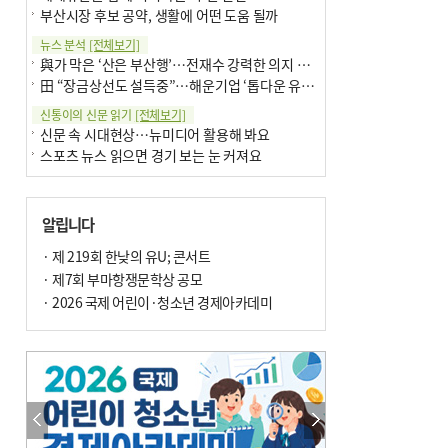
부산시장 후보 공약, 생활에 어떤 도움 될까
뉴스 분석
[전체보기]
與가 막은 ‘산은 부산행’…전재수 강력한 의지 표명 없인 공염불
田 “장금상선도 설득중”…해운기업 ‘톱다운 유치전’ 가속
신통이의 신문 읽기
[전체보기]
신문 속 시대현상…뉴미디어 활용해 봐요
스포츠 뉴스 읽으면 경기 보는 눈 커져요
어떻게 생각하십니까
[전체보기]
구·군 승진 축하화분 관행 없애자니 소상공인 울상
알립니다
3년째 병상에 있는 구의원…의정활동 못해도 월급 그대로
팩트체크
· 제 219회 한낮의 유U; 콘서트
[전체보기]
금정산 반려견 데리고 갈 수 있나…알아보니 ‘국립공원은 출입 불가’
· 제7회 부마항쟁문학상 공모
서울 도림천도 공업용수 활용한다는 사례, 정수 없이 한강물 공급…수질만 공업용수
· 2026 국제 어린이·청소년 경제아카데미
포토에세이
[전체보기]
연꽃 위 개개비
의령 한우산 털중나리
한 손 뉴스
[전체보기]
시민이 개발한 폭염 대응 앱 ‘그늘로’ 길안내 지도 등 인기
골목 맛집 발굴 고메 셀렉션…부산시, 페스티벌 시월 연계