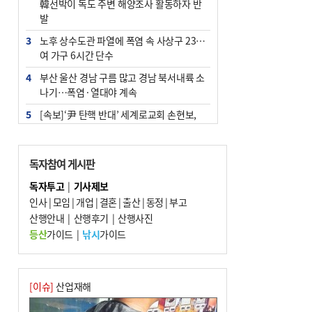
韓선박이 독도 주변 해양조사 활동하자 반
발
3
노후 상수도관 파열에 폭염 속 사상구 2300
여 가구 6시간 단수
4
부산 울산 경남 구름 많고 경남 북서내륙 소
나기…폭염·열대야 계속
5
[속보]‘尹 탄핵 반대’ 세계로교회 손현보,
백악관서 트럼프 접견
6
‘탄약 부족 사태’ 보도에 격노한 트럼프…
독자참여 게시판
군사기밀 유출자 색출 지시
독자투고
|
기사제보
7
부산 주유소 휘발유 평균가 ℓ당 1849원…
인사
|
모임
|
개업
|
결혼
|
출산
|
동정
|
부고
전주보다 3원 ↓
산행안내
|
산행후기
|
산행사진
8
[속보] ‘심판 성접대’ 논란 축구협회 공식 사
등산
가이드
|
낚시
가이드
과…“현재는 부적절 행위 없어”
9
서울 중랑구서 흉기 난동…60대 남성 2명
사망
[이슈]
산업재해
10
"올해 코스피 사이드카 43회 중 25회는 삼