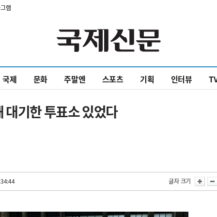
타그램
국제
문화
주말엔
스포츠
기획
인터뷰
T
해 대기한 투표소 있었다
:34:44
글자 크기