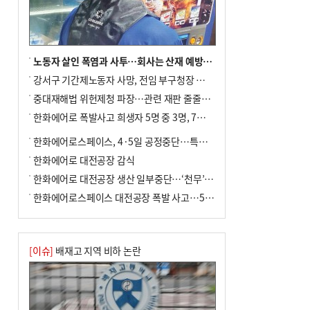
전닉스 ETF 이후 발생"
노동자 살인 폭염과 사투…회사는 산재 예방·전기료 절감 전력
강서구 기간제노동자 사망, 전임 부구청장 檢 송치
중대재해법 위헌제청 파장…관련 재판 줄줄이 브레이크
한화에어로 폭발사고 희생자 5명 중 3명, 7일 영면
한화에어로스페이스, 4·5일 공정중단…특별 안전점검
한화에어로 대전공장 감식
한화에어로 대전공장 생산 일부중단…‘천무’ 수출 비상
한화에어로스페이스 대전공장 폭발 사고…5명 사망·2명 부상(종합)
[이슈]
배재고 지역 비하 논란