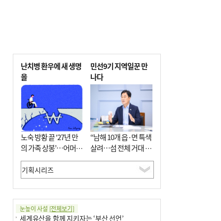
난치병 환우에 새 생명
민선9기 지역일꾼 만
을
나다
노숙 방황 끝 ‘27년 만
“남해 10개 읍·면 특색
의 가족 상봉’…어머니
살려…섬 전체 거대 정
와 행복 꿈꿔
원으로 조성”
눈높이 사설
[전체보기]
세계유산을 함께 지키자는 ‘부산 선언’