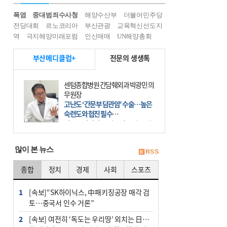
폭염
중대범죄수사청
해양수산부
더불어민주당
전당대회
르노코리아
부산관광
교육혁신선도지
역
극지해양미래포럼
인신매매
UN해양총회
부산메디클럽+
전문의 생생톡
센텀종합병원 간담췌외과 박광민 의
무원장
고난도 ‘간문부 담관암’ 수술…높은
숙련도와 협진 필수
간문부 담관암(클라츠킨 종양)은 좌
우 간에서 나오는, 담관(담즙 배출 경
로)이 합쳐지는 부위인 ‘간문부(肝門
많이 본 뉴스
部)’에 생기는 악성 종양이다. 간동맥
문맥 림프절 담
종합
정치
경제
사회
스포츠
1
[속보]“SK하이닉스, 中패키징공장 매각 검
토…중국서 인수 거론”
2
[속보] 여전히 ‘독도는 우리땅’ 외치는 日…