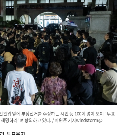
선관위 앞에 부정선거를 주장하는 시민 등 100여 명이 모여 “투표
해명하라”며 항의하고 있다. / 이원준 기자windstorm@
리 투표용지