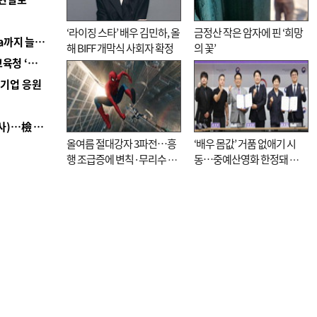
‘라이징 스타’ 배우 김민하, 올
금정산 작은 암자에 핀 ‘희망
■ 경남 농정 비전 ‘잘 사는 농촌’…스마트팜 1000㏊까지 늘린다
해 BIFF 개막식 사회자 확정
의 꽃’
■ 교육혁신선도지 공모 코앞인데…구·군 난색에 교육청 ‘쩔쩔’
역기업 응원
■ 검사 신분 버리고 직급하향(10년 이하 저연차 검사)…檢 중수청행 기피
올여름 절대강자 3파전…흥
‘배우 몸값’ 거품 없애기 시
행 조급증에 변칙·무리수 마
동…중예산영화 한정돼 실
케팅도
효성 의문도