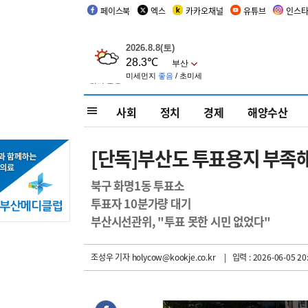
페이스북
엑스
카카오채널
유튜브
인스
사회
정치
경제
해양수산
[단독]부산도 투표용지 부족
북구 화명1동 투표소
투표자 10분가량 대기
부산시선관위, "투표 못한 시민 없었다"
조성우 기자
holycow@kookje.co.kr
| 입력 : 2026-06-05 20