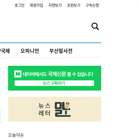
2
로그인
회원가입
지면보기
초판보기
구독신청
V국제
오피니언
부산말사전
오늘
이슈