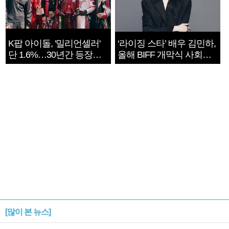
K팝 아이돌, '밀리언셀러'
‘라이징 스타’ 배우 김민하,
단 1.6%…30년간 등장
올해 BIFF 개막식 사회자
1182개팀 전수조사
확정
[많이 본 뉴스]