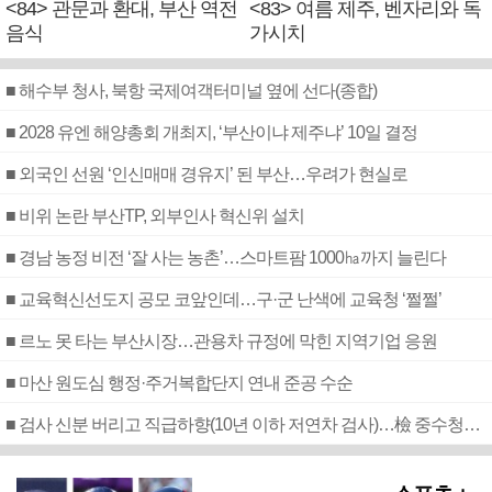
<84> 관문과 환대, 부산 역전
<83> 여름 제주, 벤자리와 독
음식
가시치
■ 해수부 청사, 북항 국제여객터미널 옆에 선다(종합)
■ 2028 유엔 해양총회 개최지, ‘부산이냐 제주냐’ 10일 결정
■ 외국인 선원 ‘인신매매 경유지’ 된 부산…우려가 현실로
■ 비위 논란 부산TP, 외부인사 혁신위 설치
■ 경남 농정 비전 ‘잘 사는 농촌’…스마트팜 1000㏊까지 늘린다
■ 교육혁신선도지 공모 코앞인데…구·군 난색에 교육청 ‘쩔쩔’
■ 르노 못 타는 부산시장…관용차 규정에 막힌 지역기업 응원
■ 마산 원도심 행정·주거복합단지 연내 준공 수순
■ 검사 신분 버리고 직급하향(10년 이하 저연차 검사)…檢 중수청행 기피