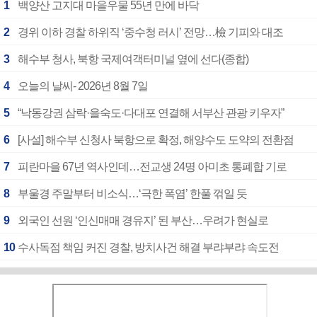
1
백양산 고지대 마을우물 55년 만에 바닥
2
경위 이하 경찰 하위직 ‘중수청 러시’ 전망…檢 기피와 대조
3
해수부 청사, 북항 국제여객터미널 옆에 선다(종합)
4
오늘의 날씨- 2026년 8월 7일
5
“낙동강권 삼락·을숙도·다대포 연결해 서부산 관광 키우자”
6
[사설] 해수부 신청사 북항으로 확정, 해양수도 도약의 전환점
7
피란마을 67년 역사인데…전교생 24명 아미초 통폐합 기로
8
부울경 주말부터 비소식…‘극한 폭염’ 한풀 꺾일 듯
9
외국인 선원 ‘인신매매 경유지’ 된 부산…우려가 현실로
10
수사독점 책임 커진 경찰, 방치사건 해결 부랴부랴 속도전