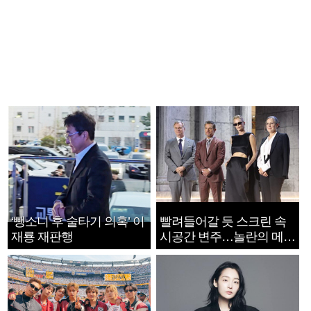
‘뺑소니 후 술타기 의혹’ 이
빨려들어갈 듯 스크린 속
재룡 재판행
시공간 변주…놀란의 메시
지는 ‘전쟁 속죄’