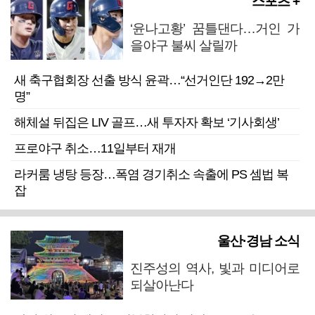
스포츠 +
‘윤나고황’ 꿈틀댄다…거인 가
을야구 불씨 살릴까
새 축구협회장 선출 방식 윤곽…“선거인단 192→2만
명”
해체설 뒤집은 LIV 골프…새 투자자 확보 ‘기사회생’
프로야구 취소…11일부터 재개
라커룸 냉탕 등장…폭염 경기취소 속출에 PS 셈법 복
잡
울산·경남 소식
진주성의 역사, 빛과 미디어로
되살아난다