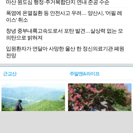
마산 원도심 행정·주거복합단지 연내 준공 수순
폭염에 온열질환 등 안전사고 우려… 양산시, '어필 레
이스' 취소
창녕 중부내륙고속도로서 포탄 발견…살상력 없는 모
의탄으로 밝혀져
입원환자가 연달아 사망한 울산 한 정신의료기관 폐원
전망
근교산
주말엔&라이프
근교산&그너머…상주·문경
폭염보다 더 뜨거워라…100