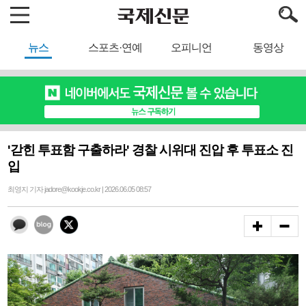
뉴스
스포츠·연예
오피니언
동영상
'갇힌 투표함 구출하라' 경찰 시위대 진압 후 투표소 진
입
최영지 기자 jadore@kookje.co.kr | 2026.06.05 08:57