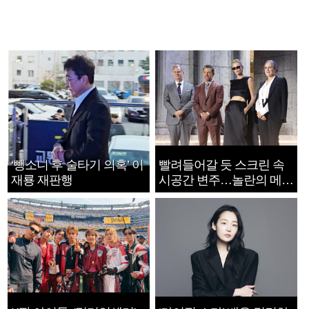
‘뺑소니 후 술타기 의혹’ 이
빨려들어갈 듯 스크린 속
재룡 재판행
시공간 변주…놀란의 메시
지는 ‘전쟁 속죄’