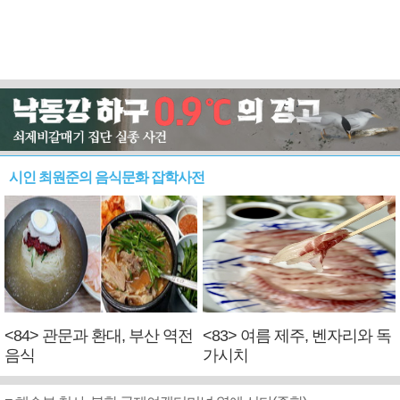
시인 최원준의 음식문화 잡학사전
<84> 관문과 환대, 부산 역전
<83> 여름 제주, 벤자리와 독
음식
가시치