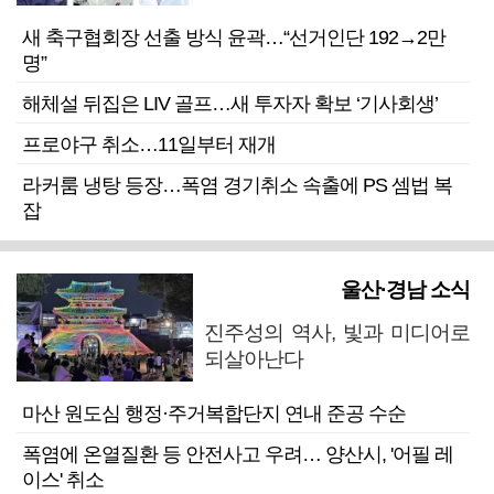
새 축구협회장 선출 방식 윤곽…“선거인단 192→2만
명”
해체설 뒤집은 LIV 골프…새 투자자 확보 ‘기사회생’
프로야구 취소…11일부터 재개
라커룸 냉탕 등장…폭염 경기취소 속출에 PS 셈법 복
잡
울산·경남 소식
진주성의 역사, 빛과 미디어로
되살아난다
마산 원도심 행정·주거복합단지 연내 준공 수순
폭염에 온열질환 등 안전사고 우려… 양산시, '어필 레
이스' 취소