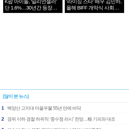
K팝 아이돌, '밀리언셀러'
‘라이징 스타’ 배우 김민하,
단 1.6%…30년간 등장
올해 BIFF 개막식 사회자
1182개팀 전수조사
확정
[많이 본 뉴스]
1
백양산 고지대 마을우물 55년 만에 바닥
2
경위 이하 경찰 하위직 ‘중수청 러시’ 전망…檢 기피와 대조