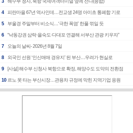
3
해수부 청사, 북항 국제여객터미널 옆에 선다(종합)
4
피란마을 67년 역사인데…전교생 24명 아미초 통폐합 기로
5
부울경 주말부터 비소식…‘극한 폭염’ 한풀 꺾일 듯
6
“낙동강권 삼락·을숙도·다대포 연결해 서부산 관광 키우자”
7
오늘의 날씨- 2026년 8월 7일
8
외국인 선원 ‘인신매매 경유지’ 된 부산…우려가 현실로
9
[사설] 해수부 신청사 북항으로 확정, 해양수도 도약의 전환점
10
르노 못 타는 부산시장…관용차 규정에 막힌 지역기업 응원