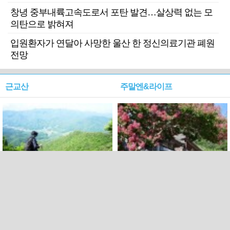
창녕 중부내륙고속도로서 포탄 발견…살상력 없는 모
의탄으로 밝혀져
입원환자가 연달아 사망한 울산 한 정신의료기관 폐원
전망
근교산
주말엔&라이프
근교산&그너머…상주·문경
폭염보다 더 뜨거워라…100
청화산~시루봉
일을 붉게 불태울 ‘선비정신’
피었네