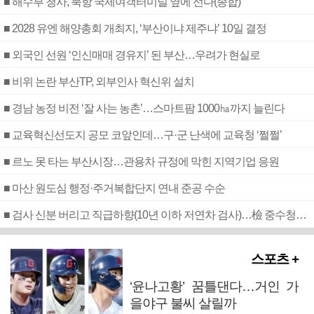
■ 해수부 청사, 북항 국제여객터미널 옆에 선다(종합)
■ 2028 유엔 해양총회 개최지, ‘부산이냐 제주냐’ 10일 결정
■ 외국인 선원 ‘인신매매 경유지’ 된 부산…우려가 현실로
■ 비위 논란 부산TP, 외부인사 혁신위 설치
■ 경남 농정 비전 ‘잘 사는 농촌’…스마트팜 1000㏊까지 늘린다
■ 교육혁신선도지 공모 코앞인데…구·군 난색에 교육청 ‘쩔쩔’
■ 르노 못 타는 부산시장…관용차 규정에 막힌 지역기업 응원
■ 마산 원도심 행정·주거복합단지 연내 준공 수순
■ 검사 신분 버리고 직급하향(10년 이하 저연차 검사)…檢 중수청행 기피
스포츠 +
‘윤나고황’ 꿈틀댄다…거인 가
을야구 불씨 살릴까