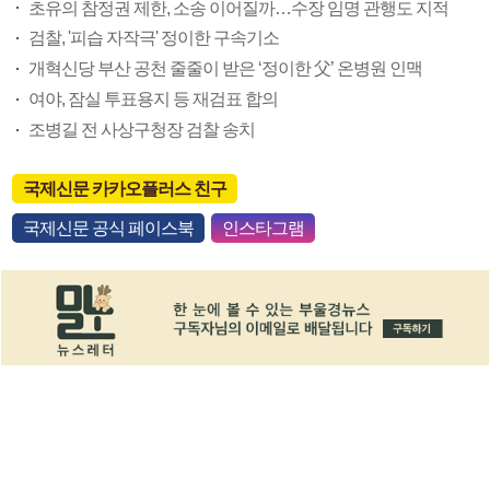
초유의 참정권 제한, 소송 이어질까…수장 임명 관행도 지적
검찰, '피습 자작극' 정이한 구속기소
개혁신당 부산 공천 줄줄이 받은 ‘정이한 父’ 온병원 인맥
여야, 잠실 투표용지 등 재검표 합의
조병길 전 사상구청장 검찰 송치
국제신문 카카오플러스 친구
국제신문 공식 페이스북
인스타그램