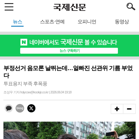
뉴스
스포츠·연예
오피니언
동영상
부정선거 음모론 날뛰는데…얼빠진 선관위 기름 부었
다
투표용지 부족 후폭풍
조성우 기자 holycow@kookje.co.kr | 2026.06.04 19:18