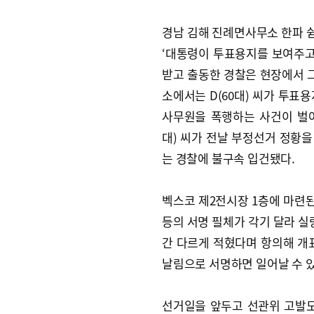
경남 김해 진례면사무소 한파 쉼
‘대통령이 투표용지를 보여주고
받고 출동한 경찰은 현장에서 그
소에서는 D(60대) 씨가 투표
사무원을 폭행하는 사건이 벌어
대) 씨가 전날 부정선거 정황을 
는 경찰에 불구속 입건됐다.
벡스코 제2전시장 1층에 마련
등의 서명 필체가 각기 달라 실
간 다르게 적혔다며 항의해 개
날림으로 서명하면 일어날 수 있
선거일을 앞두고 선관위 고발도