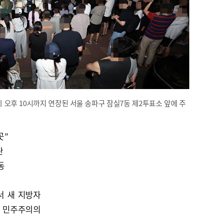
 오후 10시까지 연장된 서울 송파구 잠실7동 제2투표소 앞에 주
곳”
란
동
서 새 지방자
 민주주의의