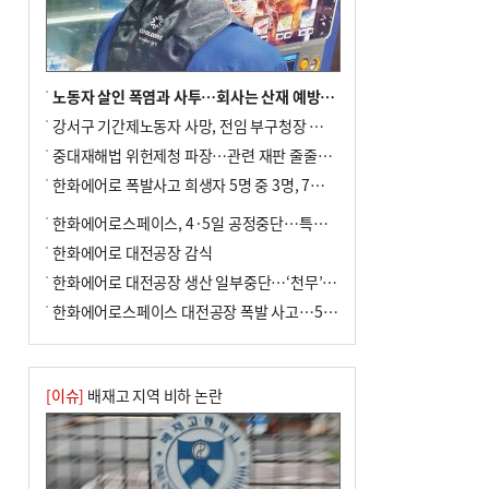
노동자 살인 폭염과 사투…회사는 산재 예방·전기료 절감 전력
강서구 기간제노동자 사망, 전임 부구청장 檢 송치
중대재해법 위헌제청 파장…관련 재판 줄줄이 브레이크
한화에어로 폭발사고 희생자 5명 중 3명, 7일 영면
한화에어로스페이스, 4·5일 공정중단…특별 안전점검
한화에어로 대전공장 감식
한화에어로 대전공장 생산 일부중단…‘천무’ 수출 비상
한화에어로스페이스 대전공장 폭발 사고…5명 사망·2명 부상(종합)
[이슈]
배재고 지역 비하 논란