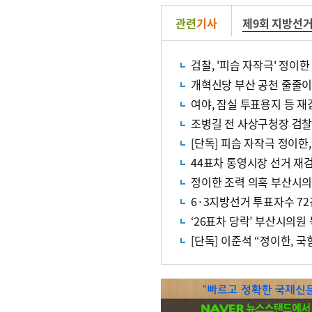
관련
기사
제9회 지방선
검찰, '피습 자작극' 정이
개혁신당 부산 공천 줄줄이 
여야, 잠실 투표용지 등 재
조병길 전 사상구청장 검찰
[단독] 피습 자작극 정이한,
44표차 통영시장 선거 재
정이한 조력 의혹 부산시의
6·3지방선거 투표자수 72
‘26표차 당락’ 부산시의원
[단독] 이준석 “정이한, 