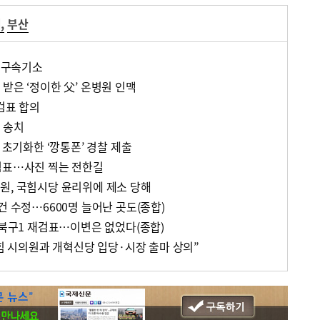
거
,
부산
한 구속기소
받은 ‘정이한 父’ 온병원 인맥
검표 합의
 송치
 초기화한 ‘깡통폰’ 경찰 제출
검표…사진 찍는 전한길
원, 국힘시당 윤리위에 제소 당해
건 수정…6600명 늘어난 곳도(종합)
 북구1 재검표…이변은 없었다(종합)
국힘 시의원과 개혁신당 입당·시장 출마 상의”