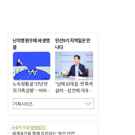
난치병 환우에 새 생명
민선9기 지역일꾼 만
을
나다
노숙 방황 끝 ‘27년 만
“남해 10개 읍·면 특색
의 가족 상봉’…어머니
살려…섬 전체 거대 정
와 행복 꿈꿔
원으로 조성”
눈높이 사설
[전체보기]
세계유산을 함께 지키자는 ‘부산 선언’