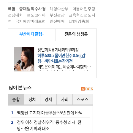
폭염
중대범죄수사청
해양수산부
더불어민주당
전당대회
르노코리아
부산관광
교육혁신선도지
역
극지해양미래포럼
인신매매
UN해양총회
부산메디클럽+
전문의 생생톡
장민희김용기내과의원과장
하루 500㎉ 줄이면 한주 0.5㎏ 감
량…비만치료는 장기전
비만은 이제 더는 체중이나 체형의 문
제가 아니다. 하나의 질병으로 인지
하고 치료와 관리를 해야 한다. 세계
보건기구(WHO)는 이미 1994년 비만
많이 본 뉴스
을 인류의 중요한
종합
정치
경제
사회
스포츠
1
백양산 고지대 마을우물 55년 만에 바닥
2
경위 이하 경찰 하위직 ‘중수청 러시’ 전
망…檢 기피와 대조