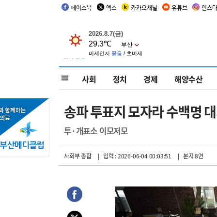
페이스북
엑스
카카오채널
유튜브
인스
사회
정치
경제
해양수산
송파 투표지 모자라 수백명 
투·개표소 이모저모
사회부 종합
| 입력 : 2026-06-04 00:03:51
| 본지 8면