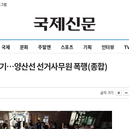
타그램
국제
문화
주말엔
스포츠
기획
인터뷰
T
대기…양산선 선거사무원 폭행(종합)
글자 크기