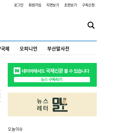
2
로그인
회원가입
지면보기
초판보기
구독신청
V국제
오피니언
부산말사전
오늘
이슈