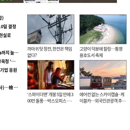
합)
10일 결정
 현실로
까마귀 탓 정전, 한전은 책임
고양이 덕분에 힐링…통영
■ 경남 농정 비전 ‘잘 사는 농촌’…스마트팜 1000㏊까지 늘린다
없다?
용호도서 축제
■ 교육혁신선도지 공모 코앞인데…구·군 난색에 교육청 ‘쩔쩔’
역기업 응원
■ 검사 신분 버리고 직급하향(10년 이하 저연차 검사)…檢 중수청행 기피
‘스파이더맨’ 개봉 5일 만에 3
에어컨 없는 스카이캡슐·케
00만 돌풍…박스오피스·예
이블카…외국인관광객 추억
매율 동시 1위
대신 고역 될라