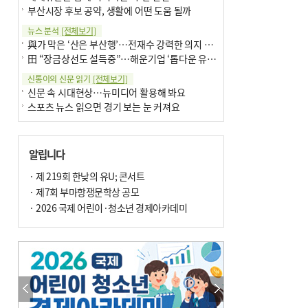
부산시장 후보 공약, 생활에 어떤 도움 될까
뉴스 분석
[전체보기]
與가 막은 ‘산은 부산행’…전재수 강력한 의지 표명 없인 공염불
田 “장금상선도 설득중”…해운기업 ‘톱다운 유치전’ 가속
신통이의 신문 읽기
[전체보기]
신문 속 시대현상…뉴미디어 활용해 봐요
스포츠 뉴스 읽으면 경기 보는 눈 커져요
어떻게 생각하십니까
[전체보기]
구·군 승진 축하화분 관행 없애자니 소상공인 울상
알립니다
3년째 병상에 있는 구의원…의정활동 못해도 월급 그대로
팩트체크
· 제 219회 한낮의 유U; 콘서트
[전체보기]
금정산 반려견 데리고 갈 수 있나…알아보니 ‘국립공원은 출입 불가’
· 제7회 부마항쟁문학상 공모
서울 도림천도 공업용수 활용한다는 사례, 정수 없이 한강물 공급…수질만 공업용수
· 2026 국제 어린이·청소년 경제아카데미
포토에세이
[전체보기]
연꽃 위 개개비
의령 한우산 털중나리
한 손 뉴스
[전체보기]
시민이 개발한 폭염 대응 앱 ‘그늘로’ 길안내 지도 등 인기
골목 맛집 발굴 고메 셀렉션…부산시, 페스티벌 시월 연계