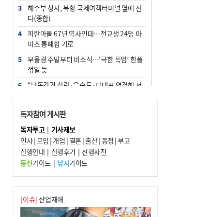
3
해수부 청사, 북항 국제여객터미널 옆에 선
다(종합)
4
피란마을 67년 역사인데…전교생 24명 아
미초 통폐합 기로
5
부울경 주말부터 비소식…‘극한 폭염’ 한풀
꺾일 듯
6
“낙동강권 삼락·을숙도·다대포 연결해 서
부산 관광 키우자”
7
오늘의 날씨- 2026년 8월 7일
독자참여 게시판
8
외국인 선원 ‘인신매매 경유지’ 된 부산…
독자투고
|
기사제보
우려가 현실로
인사
|
모임
|
개업
|
결혼
|
출산
|
동정
|
부고
9
산행안내
[사설] 해수부 신청사 북항으로 확정, 해양
|
산행후기
|
산행사진
수도 도약의 전환점
등산
가이드
|
낚시
가이드
10
르노 못 타는 부산시장…관용차 규정에 막
힌 지역기업 응원
[이슈]
산업재해