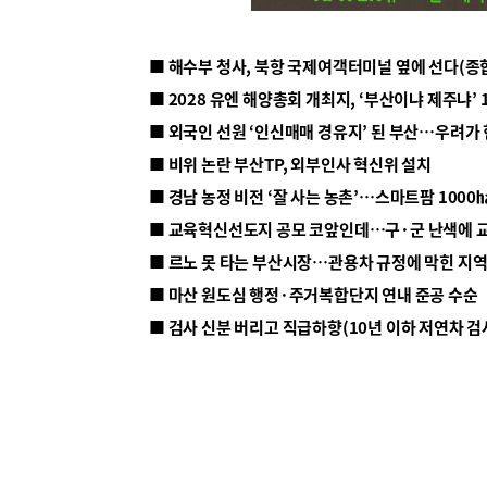
■ 해수부 청사, 북항 국제여객터미널 옆에 선다(종
■ 2028 유엔 해양총회 개최지, ‘부산이냐 제주냐’ 
■ 외국인 선원 ‘인신매매 경유지’ 된 부산…우려가
■ 비위 논란 부산TP, 외부인사 혁신위 설치
■ 르노 못 타는 부산시장…관용차 규정에 막힌 지
■ 마산 원도심 행정·주거복합단지 연내 준공 수순