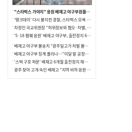
"스타벅스 가야지" 응원 배재고 야구부원들, 학교서 징계 처분
‘탱크데이’ 다시 불지핀 경찰, 스타벅스 모욕 혐의 압수수색
차정인 국교위원장 “허위정보와 혐오·차별, 학교 교실까지 유입"
‘5·18 폄훼 응원’ 배재고 야구부, 출전정지 6개월→1개월 감경
배재고 야구부 불송치 “광주일고가 처벌 불원 의사 표해”
배재고 야구부 징계 풀리나…“이달 말 공정위서 재심의”
‘스벅 구호 파문’ 배재고 6개월 출전정지 재심 신청키로
광주 찾아 고개 숙인 배재고 “지역 비하 응원 잘못”(종합)