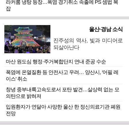
라커룸 냉탕 등장…폭염 경기취소 속출에 PS 셈법 복
잡
울산·경남 소식
진주성의 역사, 빛과 미디어로
되살아난다
마산 원도심 행정·주거복합단지 연내 준공 수순
폭염에 온열질환 등 안전사고 우려… 양산시, '어필 레
이스' 취소
창녕 중부내륙고속도로서 포탄 발견…살상력 없는 모
의탄으로 밝혀져
입원환자가 연달아 사망한 울산 한 정신의료기관 폐원
전망