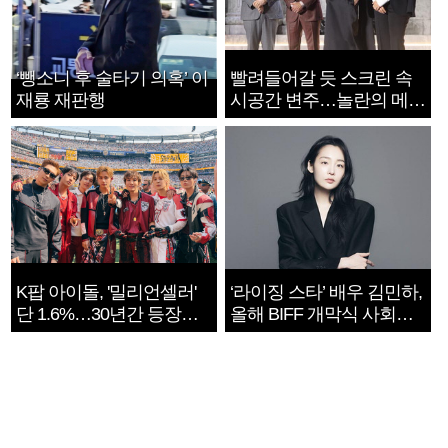
‘뺑소니 후 술타기 의혹’ 이
빨려들어갈 듯 스크린 속
재룡 재판행
시공간 변주…놀란의 메시
지는 ‘전쟁 속죄’
K팝 아이돌, '밀리언셀러'
‘라이징 스타’ 배우 김민하,
단 1.6%…30년간 등장
올해 BIFF 개막식 사회자
1182개팀 전수조사
확정