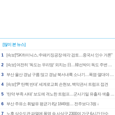
[많이 본 뉴스]
1
[속보]“SK하이닉스, 中패키징공장 매각 검토…중국서 인수 거론”
2
[속보] 여전히 ‘독도는 우리땅’ 외치는 日…韓선박이 독도 주변 해양조사 활동하자 반발
3
부산 울산 경남 구름 많고 경남 북서내륙 소나기…폭염·열대야 계속
4
[속보]‘尹 탄핵 반대’ 세계로교회 손현보, 백악관서 트럼프 접견
5
‘탄약 부족 사태’ 보도에 격노한 트럼프…군사기밀 유출자 색출 지시
6
부산 주유소 휘발유 평균가 ℓ당 1849원… 전주보다 3원 ↓
7
노후 상수도관 파열에 폭염 속 사상구 2300여 가구 6시간 단수