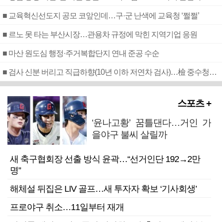
■ 교육혁신선도지 공모 코앞인데…구·군 난색에 교육청 ‘쩔쩔’
■ 르노 못 타는 부산시장…관용차 규정에 막힌 지역기업 응원
■ 마산 원도심 행정·주거복합단지 연내 준공 수순
■ 검사 신분 버리고 직급하향(10년 이하 저연차 검사)…檢 중수청행 기피
스포츠 +
‘윤나고황’ 꿈틀댄다…거인 가
을야구 불씨 살릴까
새 축구협회장 선출 방식 윤곽…“선거인단 192→2만
명”
해체설 뒤집은 LIV 골프…새 투자자 확보 ‘기사회생’
프로야구 취소…11일부터 재개