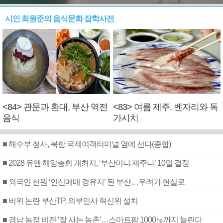
시인 최원준의 음식문화 잡학사전
<84> 관문과 환대, 부산 역전
<83> 여름 제주, 벤자리와 독
음식
가시치
■ 해수부 청사, 북항 국제여객터미널 옆에 선다(종합)
■ 2028 유엔 해양총회 개최지, ‘부산이냐 제주냐’ 10일 결정
■ 외국인 선원 ‘인신매매 경유지’ 된 부산…우려가 현실로
■ 비위 논란 부산TP, 외부인사 혁신위 설치
■ 경남 농정 비전 ‘잘 사는 농촌’…스마트팜 1000㏊까지 늘린다