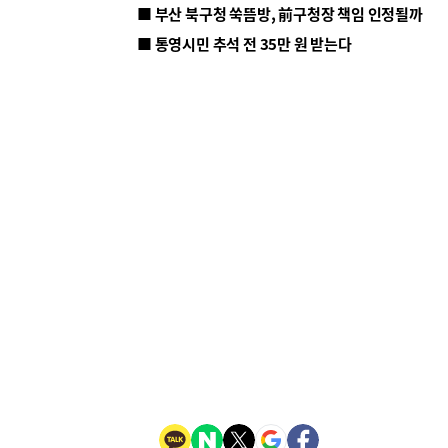
■ 부산 북구청 쑥뜸방, 前구청장 책임 인정될까
■ 통영시민 추석 전 35만 원 받는다