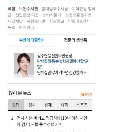
폭염
보완수사권
중대범죄수사청
지역균형 장학
금
산업은행 이전
소비자물가
소형모듈원자로
세금체납
북항재개발
사관학교
낙동아트센터
녹조
최저임금
부산메디클럽+
전문의 생생톡
김주현 웅진한의원 원장
단백질 열풍 속 놓치지 말아야 할 ‘균
형’
단백질만 많이 먹으면 건강할까. 요
즘 건강을 이야기할 때 빠지지 않는
키워드가 단백질이다. 헬스장을 다니
는 젊은 층부터 기초체력을 챙기려는
많이 본 뉴스
중·장년층까지 모두 “
종합
정치
경제
사회
스포츠
1
검사 신분 버리고 직급하향(10년 이하 저연
차 검사)…檢 중수청행 기피