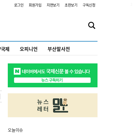
2
로그인
회원가입
지면보기
초판보기
구독신청
V국제
오피니언
부산말사전
오늘
이슈