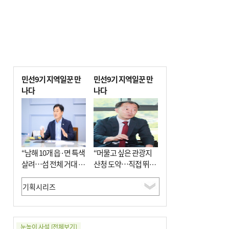
민선9기 지역일꾼 만
민선9기 지역일꾼 만
나다
나다
“남해 10개 읍·면 특색
“머물고 싶은 관광지
살려…섬 전체 거대 정
산청 도약…직접 뛰며
원으로 조성”
‘돈 버는 군수’ 될 것”
눈높이 사설
[전체보기]