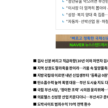
“청년유출 막으려면 부산판
“이사장 더 엄격히 뽑아야
“성장·복지 양대 축 집중
“자동차·선박산업 원·하청
■ 지방국립대 이르면 내년 신입생부터 ‘등록금 0원’
■ 탄소흡수력 높여 폭염 대응…부산 도시숲 지도 
■ 의료헬스 신성장 산업 키운다더니…부산서구 준
■ 도박사이트 범죄수익 70억 전액 환수