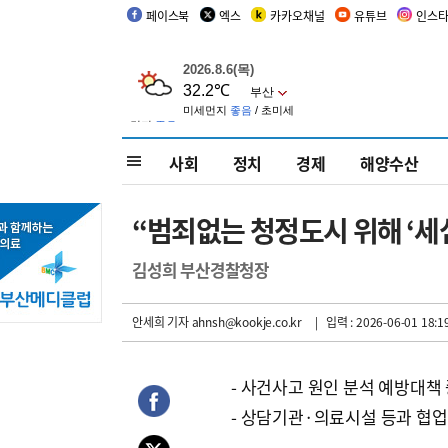
페이스북
엑스
카카오채널
유튜브
인스
사회
정치
경제
해양수산
“범죄없는 청정도시 위해 ‘세심
김성희 부산경찰청장
안세희 기자
ahnsh@kookje.co.kr
| 입력 : 2026-06-01 18:1
- 사건사고 원인 분석 예방대책
- 상담기관·의료시설 등과 협업