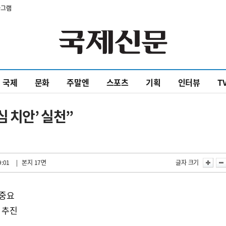
타그램
국제
문화
주말엔
스포츠
기획
인터뷰
T
 치안’ 실천”
9:01
| 본지 17면
글자 크기
 중요
 추진