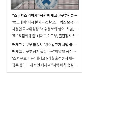
"스타벅스 가야지" 응원 배재고 야구부원들, 학교서 징계 처분
‘탱크데이’ 다시 불지핀 경찰, 스타벅스 모욕 혐의 압수수색
차정인 국교위원장 “허위정보와 혐오·차별, 학교 교실까지 유입"
‘5·18 폄훼 응원’ 배재고 야구부, 출전정지 6개월→1개월 감경
배재고 야구부 불송치 “광주일고가 처벌 불원 의사 표해”
배재고 야구부 징계 풀리나…“이달 말 공정위서 재심의”
‘스벅 구호 파문’ 배재고 6개월 출전정지 재심 신청키로
광주 찾아 고개 숙인 배재고 “지역 비하 응원 잘못”(종합)