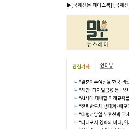
▶
[국제신문 페이스북]
[국제신
인터뷰
관련
기사
“결혼이주여성들 한국 생활
“해양·디지털금융 등 부산
“AI시대 대비할 미래교육
“전력반도체 생태계·메모리
“대형선망업 노후선박 교체 
“다대포서 영화와 바다, 역