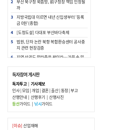
2
부산 북구청 쑥뜸방, 前구청장 책임 인정될
까
3
지방국립대 이르면 내년 신입생부터 ‘등록
금 0원’(종합)
4
[도청도설] 다대포 부산바다축제
5
법원, 단차 논란 북항 복합환승센터 공사중
지 관련 현장검증
6
지역 상권도 말라죽을 판이라…가뭄 속 밀
양물축제 강행 논란
7
통영시민 추석 전 35만 원 받는다
독자참여 게시판
8
부산 철강공장 50대 노동자 추락사
독자투고
|
기사제보
인사
|
모임
|
개업
|
결혼
|
출산
|
동정
|
부고
9
국힘 부산시당, ‘정이한 조력’ 시의원 윤리
산행안내
위에…‘한동훈 지지’도 신고접수
|
산행후기
|
산행사진
등산
가이드
|
낚시
가이드
10
해양수산부 신청사 북항재개발 부지에 짓
는다
[이슈]
산업재해