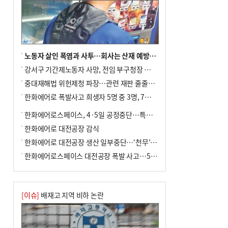
노동자 살인 폭염과 사투…회사는 산재 예방·전기료 절감 전력
강서구 기간제노동자 사망, 전임 부구청장 檢 송치
중대재해법 위헌제청 파장…관련 재판 줄줄이 브레이크
한화에어로 폭발사고 희생자 5명 중 3명, 7일 영면
한화에어로스페이스, 4·5일 공정중단…특별 안전점검
한화에어로 대전공장 감식
한화에어로 대전공장 생산 일부중단…‘천무’ 수출 비상
한화에어로스페이스 대전공장 폭발 사고…5명 사망·2명 부상(종합)
[이슈]
배재고 지역 비하 논란