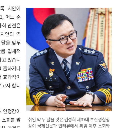
수록 치안에
, 어느 순
사회 안전은
‘치안의 역
 달을 앞두
만큼 입체적
하고 있습니
 미흡하거나
더 효과적이
우고자 합니
 치안정감이
의 소회를 밝
취임 약 두 달을 맞은 김성희 제37대 부산경찰청
장이 국제신문과 인터뷰에서 취임 이후 소회와