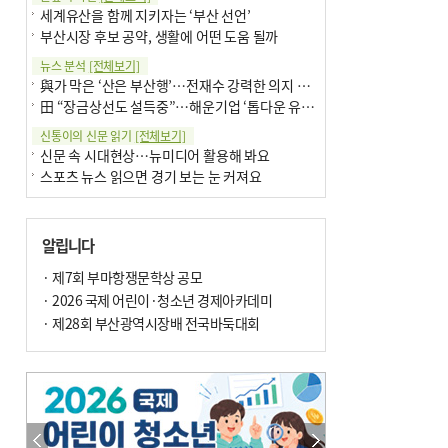
세계유산을 함께 지키자는 ‘부산 선언’
부산시장 후보 공약, 생활에 어떤 도움 될까
뉴스 분석
[전체보기]
與가 막은 ‘산은 부산행’…전재수 강력한 의지 표명 없인 공염불
田 “장금상선도 설득중”…해운기업 ‘톱다운 유치전’ 가속
신통이의 신문 읽기
[전체보기]
신문 속 시대현상…뉴미디어 활용해 봐요
스포츠 뉴스 읽으면 경기 보는 눈 커져요
어떻게 생각하십니까
[전체보기]
구·군 승진 축하화분 관행 없애자니 소상공인 울상
알립니다
3년째 병상에 있는 구의원…의정활동 못해도 월급 그대로
팩트체크
· 제7회 부마항쟁문학상 공모
[전체보기]
금정산 반려견 데리고 갈 수 있나…알아보니 ‘국립공원은 출입 불가’
· 2026 국제 어린이·청소년 경제아카데미
서울 도림천도 공업용수 활용한다는 사례, 정수 없이 한강물 공급…수질만 공업용수
· 제28회 부산광역시장배 전국바둑대회
포토에세이
[전체보기]
의령 한우산 털중나리
서산 간월암
한 손 뉴스
[전체보기]
골목 맛집 발굴 고메 셀렉션…부산시, 페스티벌 시월 연계