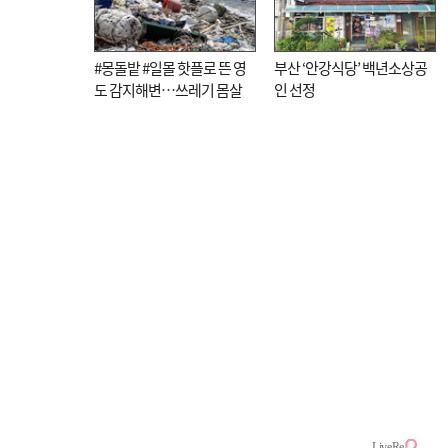
#몽돌밭 #일몰 핫플로 뜬 영
부산 ‘안강식당’ 백년소상공
도 감지해변…쓰레기 몸살
인 선정