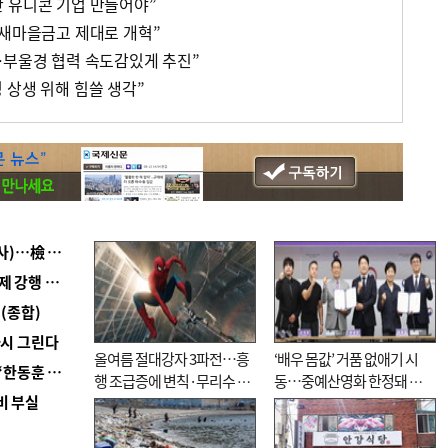
 유니콘 기업 만들어야”
 새마을금고 제대로 개혁”
…부울경 협력 속도감있게 추진”
 상생 위해 힘쓸 생각”
■ 검사 신분 버리고 직급하향(10년 이하 저연차 검사)…檢 중수청행 기피
■ 지역 상권도 말라죽을 판이라…가뭄 속 밀양물축제 강행 논란
(종합)
다시 그린다
올여름 절대강자 3파전…흥
‘배우 몸값’ 거품 없애기 시
■ 국힘 부산시당, ‘정이한 조력’ 시의원 윤리위에…‘한동훈 지지’도 신고접수
행 조급증에 변칙·무리수 마
동…중예산영화 한정돼 실
비 부실
케팅도
효성 의문도