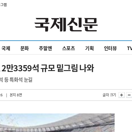
타그램
국제
문화
주말엔
스포츠
기획
인터뷰
T
 2만3359석 규모 밑그림 나와
 등 특화석 눈길
26
| 본지 8면
글자 크기