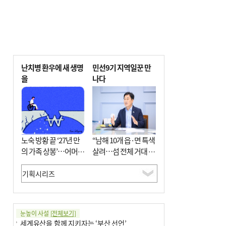
난치병 환우에 새 생명
민선9기 지역일꾼 만
을
나다
노숙 방황 끝 ‘27년 만
“남해 10개 읍·면 특색
의 가족 상봉’…어머니
살려…섬 전체 거대 정
와 행복 꿈꿔
원으로 조성”
눈높이 사설
[전체보기]
세계유산을 함께 지키자는 ‘부산 선언’