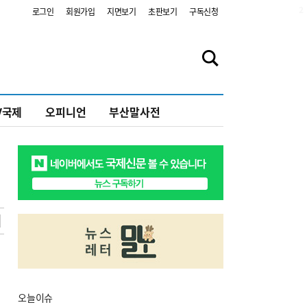
2
로그인
회원가입
지면보기
초판보기
구독신청
V국제
오피니언
부산말사전
오늘
이슈