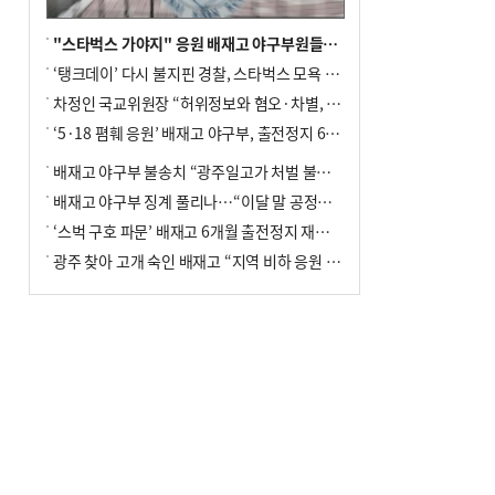
"스타벅스 가야지" 응원 배재고 야구부원들, 학교서 징계 처분
‘탱크데이’ 다시 불지핀 경찰, 스타벅스 모욕 혐의 압수수색
차정인 국교위원장 “허위정보와 혐오·차별, 학교 교실까지 유입"
‘5·18 폄훼 응원’ 배재고 야구부, 출전정지 6개월→1개월 감경
배재고 야구부 불송치 “광주일고가 처벌 불원 의사 표해”
배재고 야구부 징계 풀리나…“이달 말 공정위서 재심의”
‘스벅 구호 파문’ 배재고 6개월 출전정지 재심 신청키로
광주 찾아 고개 숙인 배재고 “지역 비하 응원 잘못”(종합)