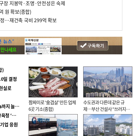
구장 지붕막·조명·안전성은 숙제
억 원 확보(종합)
정…재건축 국비 299억 확보
합)
10일 결정
 현실로
짬짜미로 ‘金겹살’ 만든 업체
수도권과 다른데 같은 규
■ 경남 농정 비전 ‘잘 사는 농촌’…스마트팜 1000㏊까지 늘린다
6곳 기소(종합)
제…부산 건설사 “쓰러지기
■ 교육혁신선도지 공모 코앞인데…구·군 난색에 교육청 ‘쩔쩔’
직전”
역기업 응원