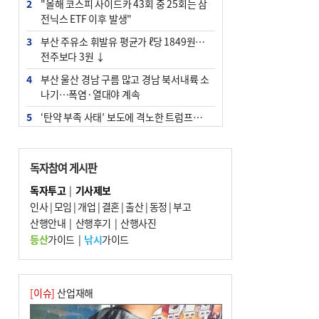
2
"올해 코스피 사이드카 43회 중 25회는 삼
전닉스 ETF 이후 발생"
3
부산 주유소 휘발유 평균가 ℓ당 1849원…
전주보다 3원 ↓
4
부산 울산 경남 구름 많고 경남 북서내륙 소
나기…폭염·열대야 계속
5
‘탄약 부족 사태’ 보도에 격노한 트럼프…
군사기밀 유출자 색출 지시
6
부산 앞바다에 기름 425ℓ 유출한 러시아 화
독자참여 게시판
물선 적발
독자투고
|
기사제보
7
[2026 부산청소년극지체험탐험대 현장르
인사
|
모임
|
개업
|
결혼
|
출산
|
동정
|
부고
포] 2회 : 하늘에서 만난 얼음의 나라
산행안내
|
산행후기
|
산행사진
8
입추 지났지만 푹푹 찐다…온열질환자 10
등산
가이드
|
낚시
가이드
년 만에 3배
9
백양산 고지대 마을우물 55년 만에 바닥
10
경위 이하 경찰 하위직 ‘중수청 러시’ 전
[이슈]
산업재해
망…檢 기피와 대조