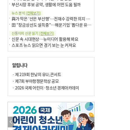
부산시장 후보 공약, 생활에 어떤 도움 될까
뉴스 분석
[전체보기]
與가 막은 ‘산은 부산행’…전재수 강력한 의지 표명 없인 공염불
田 “장금상선도 설득중”…해운기업 ‘톱다운 유치전’ 가속
신통이의 신문 읽기
[전체보기]
신문 속 시대현상…뉴미디어 활용해 봐요
스포츠 뉴스 읽으면 경기 보는 눈 커져요
어떻게 생각하십니까
[전체보기]
구·군 승진 축하화분 관행 없애자니 소상공인 울상
알립니다
3년째 병상에 있는 구의원…의정활동 못해도 월급 그대로
팩트체크
· 제 219회 한낮의 유U; 콘서트
[전체보기]
금정산 반려견 데리고 갈 수 있나…알아보니 ‘국립공원은 출입 불가’
· 제7회 부마항쟁문학상 공모
서울 도림천도 공업용수 활용한다는 사례, 정수 없이 한강물 공급…수질만 공업용수
· 2026 국제 어린이·청소년 경제아카데미
포토에세이
[전체보기]
연꽃 위 개개비
의령 한우산 털중나리
한 손 뉴스
[전체보기]
시민이 개발한 폭염 대응 앱 ‘그늘로’ 길안내 지도 등 인기
골목 맛집 발굴 고메 셀렉션…부산시, 페스티벌 시월 연계