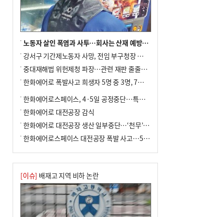
노동자 살인 폭염과 사투…회사는 산재 예방·전기료 절감 전력
강서구 기간제노동자 사망, 전임 부구청장 檢 송치
중대재해법 위헌제청 파장…관련 재판 줄줄이 브레이크
한화에어로 폭발사고 희생자 5명 중 3명, 7일 영면
한화에어로스페이스, 4·5일 공정중단…특별 안전점검
한화에어로 대전공장 감식
한화에어로 대전공장 생산 일부중단…‘천무’ 수출 비상
한화에어로스페이스 대전공장 폭발 사고…5명 사망·2명 부상(종합)
[이슈]
배재고 지역 비하 논란