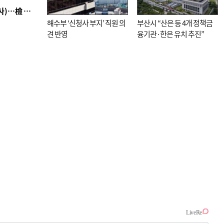
■ 검사 신분 버리고 직급하향(10년 이하 저연차 검사)…檢 중수청행 기피
해수부 ‘신청사 부지’ 직원 의
부산시 “산은 등 4개 정책금
견 반영
융기관·한은 유치 추진”