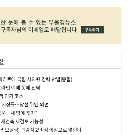
산
재검토에 국힘 시의원 강력 반발(종합)
온라인 예매 못해 진땀
객 인기 코스
친 시장들…당선 뒤엔 외면
문…새 땅에 짓자”
 재건축 재검토 가능성
리모델링) 관람석 2만 석 이상으로 넓힌다