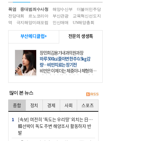
폭염
중대범죄수사청
해양수산부
더불어민주당
전당대회
르노코리아
부산관광
교육혁신선도지
역
극지해양미래포럼
인신매매
UN해양총회
부산메디클럽+
전문의 생생톡
장민희김용기내과의원과장
하루 500㎉ 줄이면 한주 0.5㎏ 감
량…비만치료는 장기전
비만은 이제 더는 체중이나 체형의 문
제가 아니다. 하나의 질병으로 인지
하고 치료와 관리를 해야 한다. 세계
보건기구(WHO)는 이미 1994년 비만
많이 본 뉴스
을 인류의 중요한
종합
정치
경제
사회
스포츠
1
[속보] 여전히 ‘독도는 우리땅’ 외치는 日…
韓선박이 독도 주변 해양조사 활동하자 반
발