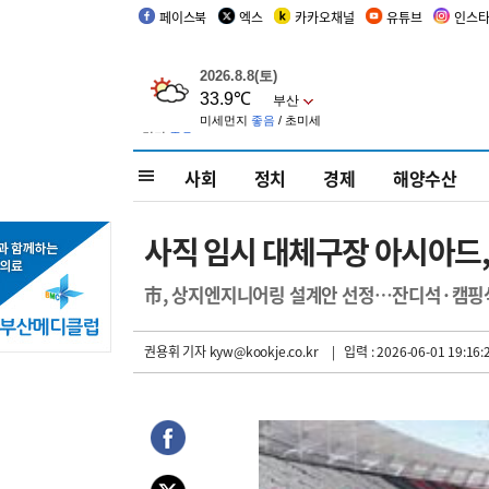
페이스북
엑스
카카오채널
유튜브
인스
사회
정치
경제
해양수산
사직 임시 대체구장 아시아드,
市, 상지엔지니어링 설계안 선정…잔디석·캠핑석
권용휘 기자
kyw@kookje.co.kr
| 입력 : 2026-06-01 19:16: