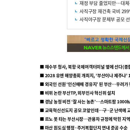
재정 부담 줄었지만…대체
사직구장 재건축 국비 299
사직야구장 문체부 공모 선
■ 해수부 청사, 북항 국제여객터미널 옆에 선다(종
■ 2028 유엔 해양총회 개최지, ‘부산이냐 제주냐’ 
■ 외국인 선원 ‘인신매매 경유지’ 된 부산…우려가
■ 비위 논란 부산TP, 외부인사 혁신위 설치
■ 르노 못 타는 부산시장…관용차 규정에 막힌 지
■ 마산 원도심 행정·주거복합단지 연내 준공 수순