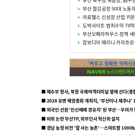
부산 북구청 쑥뜸방, 前구
부산 철강공장 50대 노동
의료헬스 신성장 산업 키
도박사이트 범죄수익 70억
부산오페라하우스 정책 세
캄보디아 때리니 카자흐로
■ 해수부 청사, 북항 국제여객터미널 옆에 선다(종
■ 2028 유엔 해양총회 개최지, ‘부산이냐 제주냐’ 
■ 외국인 선원 ‘인신매매 경유지’ 된 부산…우려가
■ 비위 논란 부산TP, 외부인사 혁신위 설치