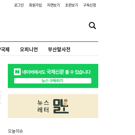
2
로그인
회원가입
지면보기
초판보기
구독신청
V국제
오피니언
부산말사전
오늘
이슈