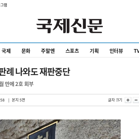
타그램
국제
문화
주말엔
스포츠
기획
인터뷰
T
판례 나와도 재판중단
월 만에 2호 회부
:58
| 본지 5면
글자 크기