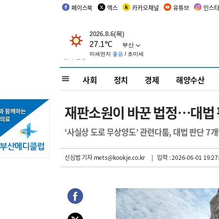
페이스북
엑스
카카오채널
유튜브
인스
사회
정치
경제
해양수산
재판소원이 바꾼 법정…대법 
‘사실상 도로 무상양도’ 관련다툼, 대법 판단 7개
신심범 기자
mets@kookje.co.kr
| 입력 : 2026-06-01 19:27