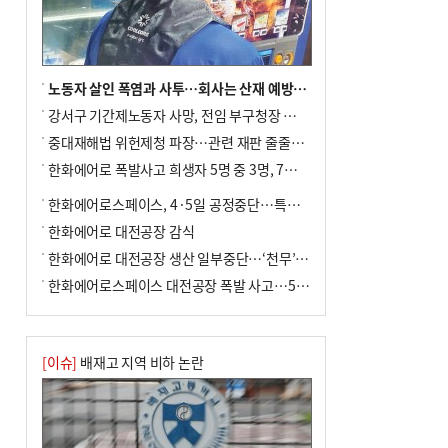
노동자 살인 폭염과 사투…회사는 산재 예방·전기료 절감 전력
강서구 기간제노동자 사망, 전임 부구청장 檢 송치
중대재해법 위헌제청 파장…관련 재판 줄줄이 브레이크
한화에어로 폭발사고 희생자 5명 중 3명, 7일 영면
한화에어로스페이스, 4·5일 공정중단…특별 안전점검
한화에어로 대전공장 감식
한화에어로 대전공장 생산 일부중단…‘천무’ 수출 비상
한화에어로스페이스 대전공장 폭발 사고…5명 사망·2명 부상(종합)
[이슈]
배재고 지역 비하 논란