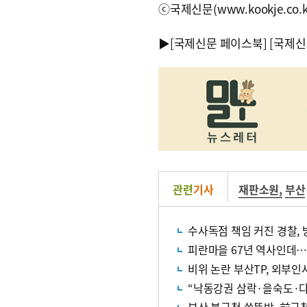
ⓒ국제신문(www.kookje.co.
▶
[국제신문 페이스북]
[국제신
관련
기사
재판소원
,
부산
수사독점 책임 커진 경찰,
피란마을 67년 역사인데…
비위 논란 부산TP, 외부인
“낙동강권 삼락·을숙도·다