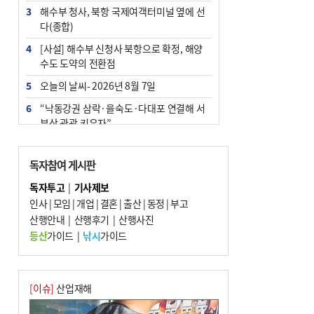
3
해수부 청사, 북항 국제여객터미널 옆에 선
다(종합)
4
[사설] 해수부 신청사 북항으로 확정, 해양
수도 도약의 전환점
5
오늘의 날씨- 2026년 8월 7일
6
“낙동강권 삼락·을숙도·다대포 연결해 서
부산 관광 키우자”
7
부울경 주말부터 비소식…‘극한 폭염’ 한풀
꺾일 듯
독자참여 게시판
8
피란마을 67년 역사인데…전교생 24명 아
독자투고
|
기사제보
미초 통폐합 기로
인사
|
모임
|
개업
|
결혼
|
출산
|
동정
|
부고
9
산행안내
외국인 선원 ‘인신매매 경유지’ 된 부산…
|
산행후기
|
산행사진
우려가 현실로
등산
가이드
|
낚시
가이드
10
부산 청소년 극지탐험대 8인, 열흘간 북극
구석구석 누빈다
[이슈]
산업재해