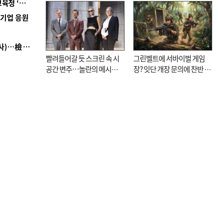
■ 교육혁신선도지 공모 코앞인데…구·군 난색에 교육청 ‘쩔쩔’
기로
역기업 응원
■ 검사 신분 버리고 직급하향(10년 이하 저연차 검사)…檢 중수청행 기피
빨려들어갈 듯 스크린 속 시
그린벨트에 서바이벌 게임
공간 변주…놀란의 메시지
장? 잇단 개장 문의에 찬반 논
는 ‘전쟁 속죄’
쟁