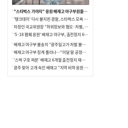
"스타벅스 가야지" 응원 배재고 야구부원들, 학교서 징계 처분
‘탱크데이’ 다시 불지핀 경찰, 스타벅스 모욕 혐의 압수수색
차정인 국교위원장 “허위정보와 혐오·차별, 학교 교실까지 유입"
‘5·18 폄훼 응원’ 배재고 야구부, 출전정지 6개월→1개월 감경
배재고 야구부 불송치 “광주일고가 처벌 불원 의사 표해”
배재고 야구부 징계 풀리나…“이달 말 공정위서 재심의”
‘스벅 구호 파문’ 배재고 6개월 출전정지 재심 신청키로
광주 찾아 고개 숙인 배재고 “지역 비하 응원 잘못”(종합)