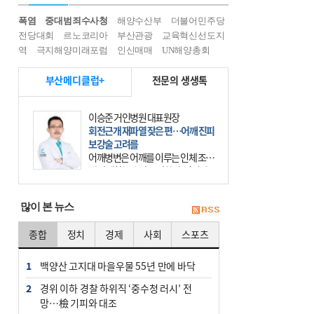
폭염
중대범죄수사청
해양수산부
더불어민주당
전당대회
르노코리아
부산관광
교육혁신선도지
역
극지해양미래포럼
인신매매
UN해양총회
부산메디클럽+
전문의 생생톡
이승준 거인병원 대표원장
회전근개 재파열 잦은 편…어깨 진피
보강술 고려를
어깨병변은 어깨를 이루는 인체 조직
에 발생하는 손상을 말한다. 여기에
는 오십견과 회전근개 증후군, 어깨
의 석회성 힘줄염 등이 있다. 국민건
많이 본 뉴스
강보험에 의하면 어깨병변
종합
정치
경제
사회
스포츠
1
백양산 고지대 마을우물 55년 만에 바닥
2
경위 이하 경찰 하위직 ‘중수청 러시’ 전
망…檢 기피와 대조