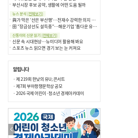
부산시장 후보 공약, 생활에 어떤 도움 될까
뉴스 분석
[전체보기]
與가 막은 ‘산은 부산행’…전재수 강력한 의지 표명 없인 공염불
田 “장금상선도 설득중”…해운기업 ‘톱다운 유치전’ 가속
신통이의 신문 읽기
[전체보기]
신문 속 시대현상…뉴미디어 활용해 봐요
스포츠 뉴스 읽으면 경기 보는 눈 커져요
어떻게 생각하십니까
[전체보기]
구·군 승진 축하화분 관행 없애자니 소상공인 울상
알립니다
3년째 병상에 있는 구의원…의정활동 못해도 월급 그대로
팩트체크
· 제 219회 한낮의 유U; 콘서트
[전체보기]
금정산 반려견 데리고 갈 수 있나…알아보니 ‘국립공원은 출입 불가’
· 제7회 부마항쟁문학상 공모
서울 도림천도 공업용수 활용한다는 사례, 정수 없이 한강물 공급…수질만 공업용수
· 2026 국제 어린이·청소년 경제아카데미
포토에세이
[전체보기]
연꽃 위 개개비
의령 한우산 털중나리
한 손 뉴스
[전체보기]
시민이 개발한 폭염 대응 앱 ‘그늘로’ 길안내 지도 등 인기
골목 맛집 발굴 고메 셀렉션…부산시, 페스티벌 시월 연계