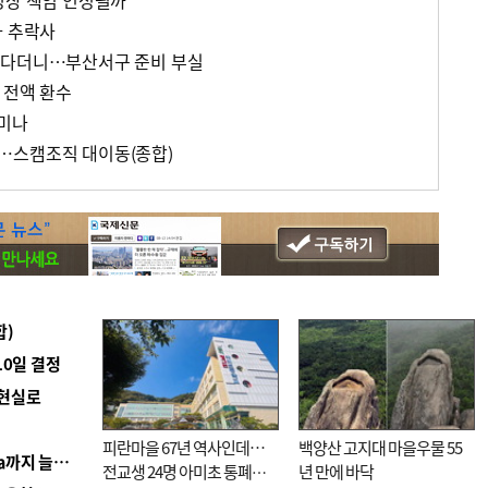
청장 책임 인정될까
자 추락사
운다더니…부산서구 준비 부실
 전액 환수
미나
…스캠조직 대이동(종합)
합)
10일 결정
 현실로
피란마을 67년 역사인데…
백양산 고지대 마을우물 55
■ 경남 농정 비전 ‘잘 사는 농촌’…스마트팜 1000㏊까지 늘린다
전교생 24명 아미초 통폐합
년 만에 바닥