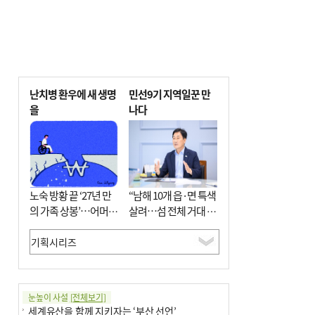
난치병 환우에 새 생명
민선9기 지역일꾼 만
을
나다
노숙 방황 끝 ‘27년 만
“남해 10개 읍·면 특색
의 가족 상봉’…어머니
살려…섬 전체 거대 정
와 행복 꿈꿔
원으로 조성”
눈높이 사설
[전체보기]
세계유산을 함께 지키자는 ‘부산 선언’