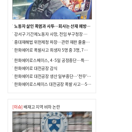
노동자 살인 폭염과 사투…회사는 산재 예방·전기료 절감 전력
강서구 기간제노동자 사망, 전임 부구청장 檢 송치
중대재해법 위헌제청 파장…관련 재판 줄줄이 브레이크
한화에어로 폭발사고 희생자 5명 중 3명, 7일 영면
한화에어로스페이스, 4·5일 공정중단…특별 안전점검
한화에어로 대전공장 감식
한화에어로 대전공장 생산 일부중단…‘천무’ 수출 비상
한화에어로스페이스 대전공장 폭발 사고…5명 사망·2명 부상(종합)
[이슈]
배재고 지역 비하 논란