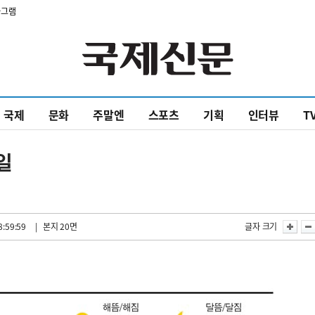
타그램
국제
문화
주말엔
스포츠
기획
인터뷰
T
9일
8:59:59
| 본지 20면
글자 크기