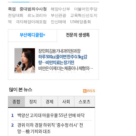
폭염
중대범죄수사청
해양수산부
더불어민주당
전당대회
르노코리아
부산관광
교육혁신선도지
역
극지해양미래포럼
인신매매
UN해양총회
부산메디클럽+
전문의 생생톡
장민희김용기내과의원과장
하루 500㎉ 줄이면 한주 0.5㎏ 감
량…비만치료는 장기전
비만은 이제 더는 체중이나 체형의 문
제가 아니다. 하나의 질병으로 인지
하고 치료와 관리를 해야 한다. 세계
보건기구(WHO)는 이미 1994년 비만
많이 본 뉴스
을 인류의 중요한
종합
정치
경제
사회
스포츠
1
백양산 고지대 마을우물 55년 만에 바닥
2
경위 이하 경찰 하위직 ‘중수청 러시’ 전
망…檢 기피와 대조