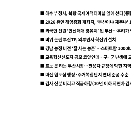
■ 해수부 청사, 북항 국제여객터미널 옆에 선다(종
■ 2028 유엔 해양총회 개최지, ‘부산이냐 제주냐’ 
■ 외국인 선원 ‘인신매매 경유지’ 된 부산…우려가
■ 비위 논란 부산TP, 외부인사 혁신위 설치
■ 르노 못 타는 부산시장…관용차 규정에 막힌 지
■ 마산 원도심 행정·주거복합단지 연내 준공 수순