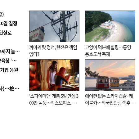
합)
10일 결정
 현실로
까마귀 탓 정전, 한전은 책임
고양이 덕분에 힐링…통영
■ 경남 농정 비전 ‘잘 사는 농촌’…스마트팜 1000㏊까지 늘린다
없다?
용호도서 축제
■ 교육혁신선도지 공모 코앞인데…구·군 난색에 교육청 ‘쩔쩔’
역기업 응원
■ 검사 신분 버리고 직급하향(10년 이하 저연차 검사)…檢 중수청행 기피
‘스파이더맨’ 개봉 5일 만에 3
에어컨 없는 스카이캡슐·케
00만 돌풍…박스오피스·예
이블카…외국인관광객 추억
매율 동시 1위
대신 고역 될라