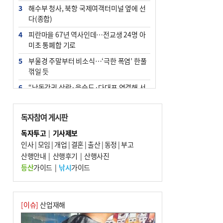
3
해수부 청사, 북항 국제여객터미널 옆에 선
다(종합)
4
피란마을 67년 역사인데…전교생 24명 아
미초 통폐합 기로
5
부울경 주말부터 비소식…‘극한 폭염’ 한풀
꺾일 듯
6
“낙동강권 삼락·을숙도·다대포 연결해 서
부산 관광 키우자”
7
오늘의 날씨- 2026년 8월 7일
독자참여 게시판
8
외국인 선원 ‘인신매매 경유지’ 된 부산…
독자투고
|
기사제보
우려가 현실로
인사
|
모임
|
개업
|
결혼
|
출산
|
동정
|
부고
9
산행안내
[사설] 해수부 신청사 북항으로 확정, 해양
|
산행후기
|
산행사진
수도 도약의 전환점
등산
가이드
|
낚시
가이드
10
르노 못 타는 부산시장…관용차 규정에 막
힌 지역기업 응원
[이슈]
산업재해