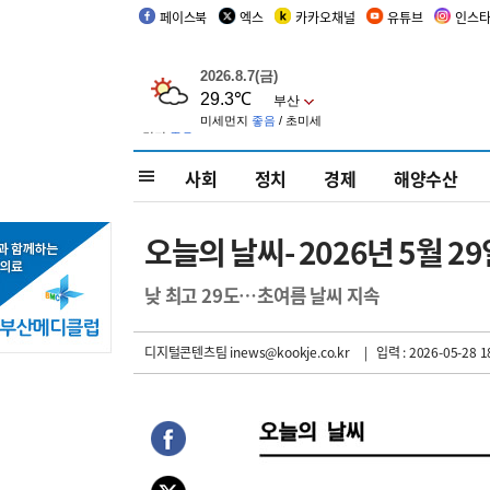
페이스북
엑스
카카오채널
유튜브
인스
사회
정치
경제
해양수산
오늘의 날씨- 2026년 5월 2
낮 최고 29도…초여름 날씨 지속
디지털콘텐츠팀 inews@kookje.co.kr
| 입력 : 2026-05-28 1