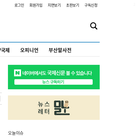
2
로그인
회원가입
지면보기
초판보기
구독신청
V국제
오피니언
부산말사전
오늘
이슈