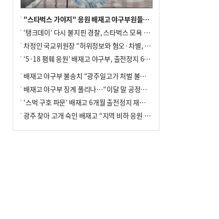
"스타벅스 가야지" 응원 배재고 야구부원들, 학교서 징계 처분
‘탱크데이’ 다시 불지핀 경찰, 스타벅스 모욕 혐의 압수수색
차정인 국교위원장 “허위정보와 혐오·차별, 학교 교실까지 유입"
‘5·18 폄훼 응원’ 배재고 야구부, 출전정지 6개월→1개월 감경
배재고 야구부 불송치 “광주일고가 처벌 불원 의사 표해”
배재고 야구부 징계 풀리나…“이달 말 공정위서 재심의”
‘스벅 구호 파문’ 배재고 6개월 출전정지 재심 신청키로
광주 찾아 고개 숙인 배재고 “지역 비하 응원 잘못”(종합)