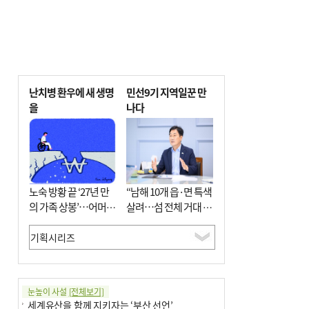
난치병 환우에 새 생명
민선9기 지역일꾼 만
을
나다
노숙 방황 끝 ‘27년 만
“남해 10개 읍·면 특색
의 가족 상봉’…어머니
살려…섬 전체 거대 정
와 행복 꿈꿔
원으로 조성”
눈높이 사설
[전체보기]
세계유산을 함께 지키자는 ‘부산 선언’