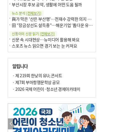
부산시장 후보 공약, 생활에 어떤 도움 될까
뉴스 분석
[전체보기]
與가 막은 ‘산은 부산행’…전재수 강력한 의지 표명 없인 공염불
田 “장금상선도 설득중”…해운기업 ‘톱다운 유치전’ 가속
신통이의 신문 읽기
[전체보기]
신문 속 시대현상…뉴미디어 활용해 봐요
스포츠 뉴스 읽으면 경기 보는 눈 커져요
어떻게 생각하십니까
[전체보기]
구·군 승진 축하화분 관행 없애자니 소상공인 울상
알립니다
3년째 병상에 있는 구의원…의정활동 못해도 월급 그대로
팩트체크
· 제 219회 한낮의 유U; 콘서트
[전체보기]
금정산 반려견 데리고 갈 수 있나…알아보니 ‘국립공원은 출입 불가’
· 제7회 부마항쟁문학상 공모
서울 도림천도 공업용수 활용한다는 사례, 정수 없이 한강물 공급…수질만 공업용수
· 2026 국제 어린이·청소년 경제아카데미
포토에세이
[전체보기]
연꽃 위 개개비
의령 한우산 털중나리
한 손 뉴스
[전체보기]
시민이 개발한 폭염 대응 앱 ‘그늘로’ 길안내 지도 등 인기
골목 맛집 발굴 고메 셀렉션…부산시, 페스티벌 시월 연계