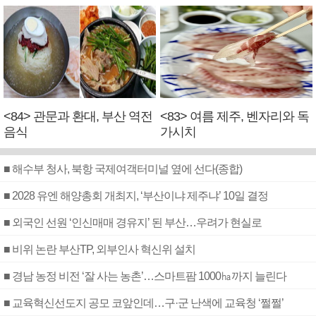
<84> 관문과 환대, 부산 역전
<83> 여름 제주, 벤자리와 독
음식
가시치
■ 해수부 청사, 북항 국제여객터미널 옆에 선다(종합)
■ 2028 유엔 해양총회 개최지, ‘부산이냐 제주냐’ 10일 결정
■ 외국인 선원 ‘인신매매 경유지’ 된 부산…우려가 현실로
■ 비위 논란 부산TP, 외부인사 혁신위 설치
■ 경남 농정 비전 ‘잘 사는 농촌’…스마트팜 1000㏊까지 늘린다
■ 교육혁신선도지 공모 코앞인데…구·군 난색에 교육청 ‘쩔쩔’