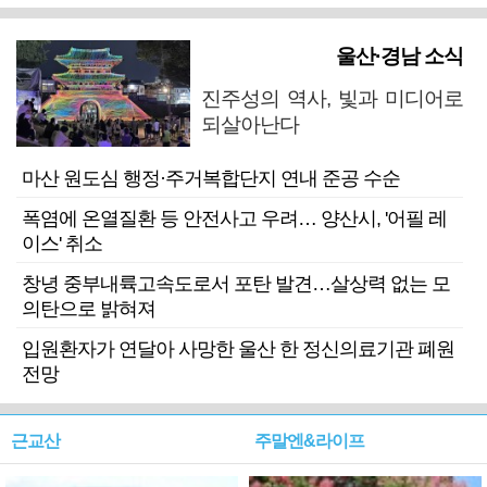
울산·경남 소식
진주성의 역사, 빛과 미디어로
되살아난다
마산 원도심 행정·주거복합단지 연내 준공 수순
폭염에 온열질환 등 안전사고 우려… 양산시, '어필 레
이스' 취소
창녕 중부내륙고속도로서 포탄 발견…살상력 없는 모
의탄으로 밝혀져
입원환자가 연달아 사망한 울산 한 정신의료기관 폐원
전망
근교산
주말엔&라이프