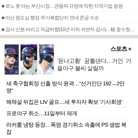
■ 르노 못 타는 부산시장…관용차 규정에 막힌 지역기업 응원
■ 마산 원도심 행정·주거복합단지 연내 준공 수순
■ 검사 신분 버리고 직급하향(10년 이하 저연차 검사)…檢 중수청행 기피
스포츠 +
‘윤나고황’ 꿈틀댄다…거인 가
을야구 불씨 살릴까
새 축구협회장 선출 방식 윤곽…“선거인단 192→2만
명”
해체설 뒤집은 LIV 골프…새 투자자 확보 ‘기사회생’
프로야구 취소…11일부터 재개
라커룸 냉탕 등장…폭염 경기취소 속출에 PS 셈법 복
잡