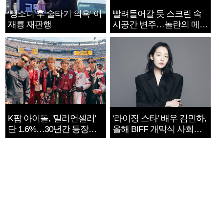
‘뺑소니 후 술타기 의혹’ 이
빨려들어갈 듯 스크린 속
재룡 재판행
시공간 변주…놀란의 메시
지는 ‘전쟁 속죄’
K팝 아이돌, '밀리언셀러'
‘라이징 스타’ 배우 김민하,
단 1.6%…30년간 등장
올해 BIFF 개막식 사회자
1182개팀 전수조사
확정