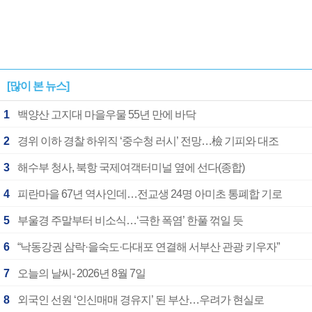
[많이 본 뉴스]
1
백양산 고지대 마을우물 55년 만에 바닥
2
경위 이하 경찰 하위직 ‘중수청 러시’ 전망…檢 기피와 대조
3
해수부 청사, 북항 국제여객터미널 옆에 선다(종합)
4
피란마을 67년 역사인데…전교생 24명 아미초 통폐합 기로
5
부울경 주말부터 비소식…‘극한 폭염’ 한풀 꺾일 듯
6
“낙동강권 삼락·을숙도·다대포 연결해 서부산 관광 키우자”
7
오늘의 날씨- 2026년 8월 7일
8
외국인 선원 ‘인신매매 경유지’ 된 부산…우려가 현실로