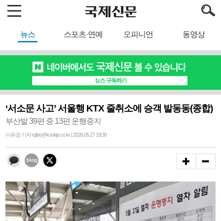
뉴스
스포츠·연예
오피니언
동영상
‘서소문 사고’ 서울행 KTX 줄취소에 승객 발동동(종합)
부산발 39편 중 13편 운행중지
이유경 기자 rglee@kookje.co.kr | 2026.05.27 19:30