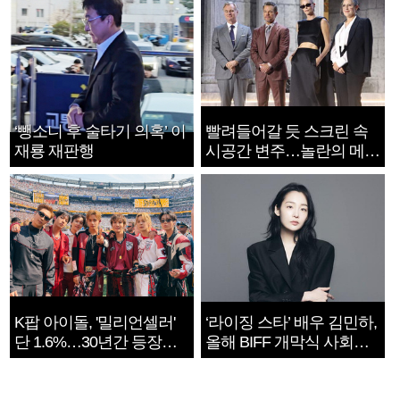
‘뺑소니 후 술타기 의혹’ 이
빨려들어갈 듯 스크린 속
재룡 재판행
시공간 변주…놀란의 메시
지는 ‘전쟁 속죄’
K팝 아이돌, '밀리언셀러'
‘라이징 스타’ 배우 김민하,
단 1.6%…30년간 등장
올해 BIFF 개막식 사회자
1182개팀 전수조사
확정