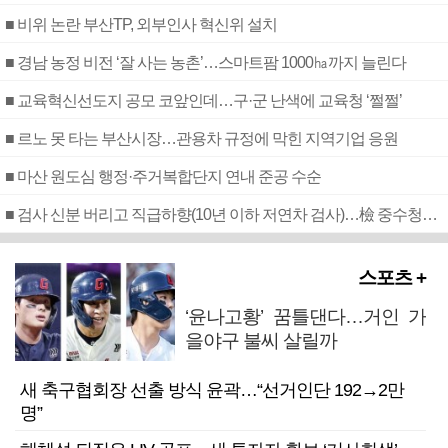
■ 비위 논란 부산TP, 외부인사 혁신위 설치
■ 경남 농정 비전 ‘잘 사는 농촌’…스마트팜 1000㏊까지 늘린다
■ 교육혁신선도지 공모 코앞인데…구·군 난색에 교육청 ‘쩔쩔’
■ 르노 못 타는 부산시장…관용차 규정에 막힌 지역기업 응원
■ 마산 원도심 행정·주거복합단지 연내 준공 수순
■ 검사 신분 버리고 직급하향(10년 이하 저연차 검사)…檢 중수청행 기피
스포츠 +
‘윤나고황’ 꿈틀댄다…거인 가
을야구 불씨 살릴까
새 축구협회장 선출 방식 윤곽…“선거인단 192→2만
명”