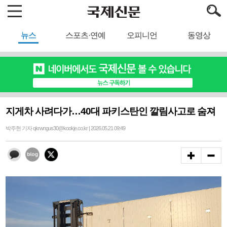
뉴스
스포츠·연예
오피니언
동영상
지게차 사려다가…40대 파키스탄인 깔림사고로 숨져
박주현 기자 qkrwngus30@kookje.co.kr | 2026.05.21 09:49