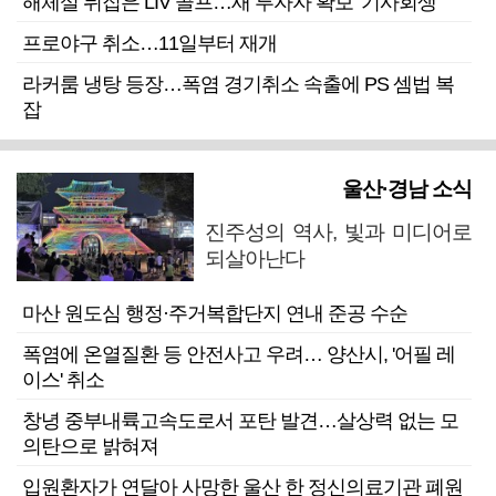
해체설 뒤집은 LIV 골프…새 투자자 확보 ‘기사회생’
프로야구 취소…11일부터 재개
라커룸 냉탕 등장…폭염 경기취소 속출에 PS 셈법 복
잡
울산·경남 소식
진주성의 역사, 빛과 미디어로
되살아난다
마산 원도심 행정·주거복합단지 연내 준공 수순
폭염에 온열질환 등 안전사고 우려… 양산시, '어필 레
이스' 취소
창녕 중부내륙고속도로서 포탄 발견…살상력 없는 모
의탄으로 밝혀져
입원환자가 연달아 사망한 울산 한 정신의료기관 폐원