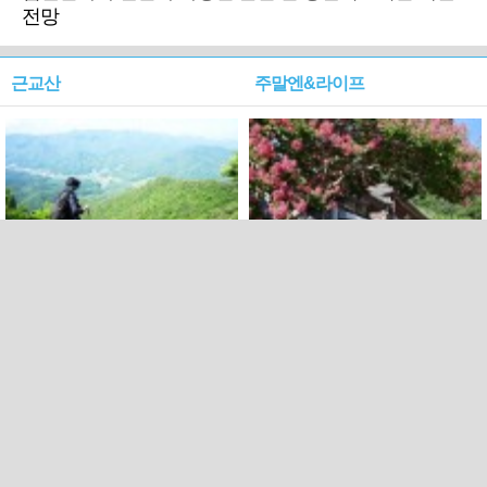
전망
근교산
주말엔&라이프
근교산&그너머…상주·문경
폭염보다 더 뜨거워라…100
청화산~시루봉
일을 붉게 불태울 ‘선비정신’
피었네
PC버전
엑스
페이스북
Copyright ⓒ 2015 All rights reserved by 국제신문