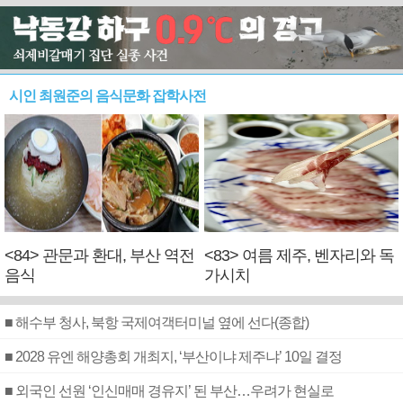
시인 최원준의 음식문화 잡학사전
<84> 관문과 환대, 부산 역전
<83> 여름 제주, 벤자리와 독
음식
가시치
■ 해수부 청사, 북항 국제여객터미널 옆에 선다(종합)
■ 2028 유엔 해양총회 개최지, ‘부산이냐 제주냐’ 10일 결정
■ 외국인 선원 ‘인신매매 경유지’ 된 부산…우려가 현실로