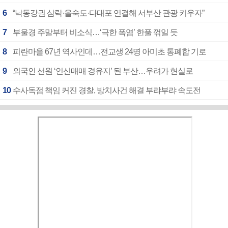
6
“낙동강권 삼락·을숙도·다대포 연결해 서부산 관광 키우자”
7
부울경 주말부터 비소식…‘극한 폭염’ 한풀 꺾일 듯
8
피란마을 67년 역사인데…전교생 24명 아미초 통폐합 기로
9
외국인 선원 ‘인신매매 경유지’ 된 부산…우려가 현실로
10
수사독점 책임 커진 경찰, 방치사건 해결 부랴부랴 속도전