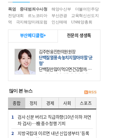
폭염
중대범죄수사청
해양수산부
더불어민주당
전당대회
르노코리아
부산관광
교육혁신선도지
역
극지해양미래포럼
인신매매
UN해양총회
부산메디클럽+
전문의 생생톡
김주현 웅진한의원 원장
단백질 열풍 속 놓치지 말아야 할 ‘균
형’
단백질만 많이 먹으면 건강할까. 요
즘 건강을 이야기할 때 빠지지 않는
키워드가 단백질이다. 헬스장을 다니
는 젊은 층부터 기초체력을 챙기려는
많이 본 뉴스
중·장년층까지 모두 “
종합
정치
경제
사회
스포츠
1
검사 신분 버리고 직급하향(10년 이하 저연
차 검사)…檢 중수청행 기피
2
지방국립대 이르면 내년 신입생부터 ‘등록