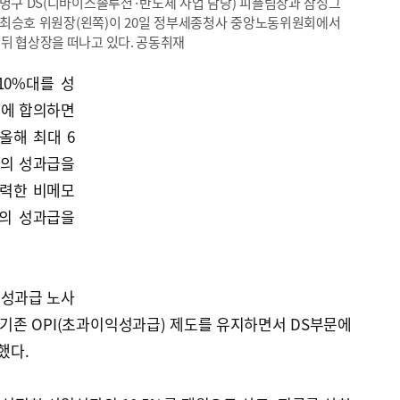
명구 DS(디바이스솔루션·반도체 사업 담당) 피플팀장과 삼성그
최승호 위원장(왼쪽)이 20일 정부세종청사 중앙노동위원회에서
 뒤 협상장을 떠나고 있다. 공동취재
10%대를 성
안에 합의하면
올해 최대 6
)의 성과급을
유력한 비메모
원의 성과급을
년 성과급 노사
 기존 OPI(초과이익성과급) 제도를 유지하면서 DS부문에
했다.