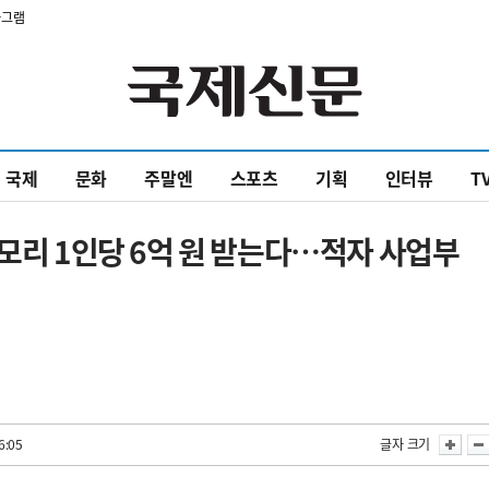
타그램
국제
문화
주말엔
스포츠
기획
인터뷰
T
메모리 1인당 6억 원 받는다…적자 사업부
6:05
글자 크기