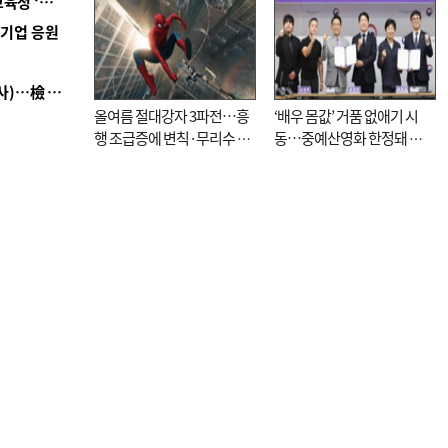
■ 교육혁신선도지 공모 코앞인데…구·군 난색에 교육청 ‘쩔쩔’
역기업 응원
■ 검사 신분 버리고 직급하향(10년 이하 저연차 검사)…檢 중수청행 기피
올여름 절대강자 3파전…흥
‘배우 몸값’ 거품 없애기 시
행 조급증에 변칙·무리수 마
동…중예산영화 한정돼 실
케팅도
효성 의문도