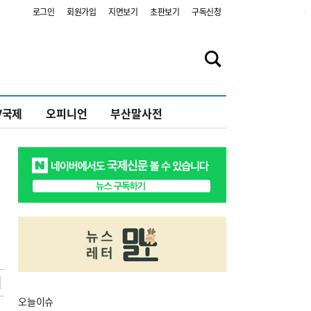
2
로그인
회원가입
지면보기
초판보기
구독신청
V국제
오피니언
부산말사전
오늘
이슈