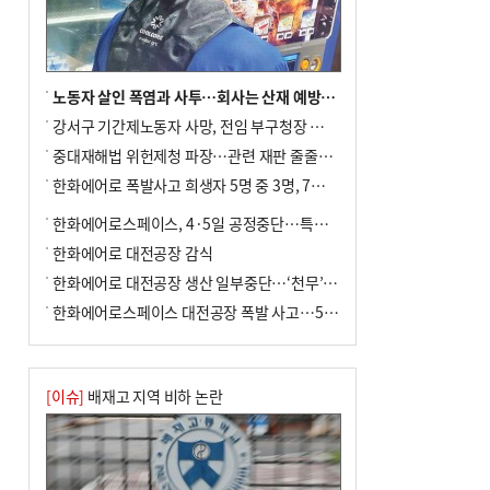
노동자 살인 폭염과 사투…회사는 산재 예방·전기료 절감 전력
강서구 기간제노동자 사망, 전임 부구청장 檢 송치
중대재해법 위헌제청 파장…관련 재판 줄줄이 브레이크
한화에어로 폭발사고 희생자 5명 중 3명, 7일 영면
한화에어로스페이스, 4·5일 공정중단…특별 안전점검
한화에어로 대전공장 감식
한화에어로 대전공장 생산 일부중단…‘천무’ 수출 비상
한화에어로스페이스 대전공장 폭발 사고…5명 사망·2명 부상(종합)
[이슈]
배재고 지역 비하 논란