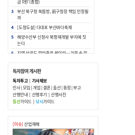
금 0원’(종합)
3
부산 북구청 쑥뜸방, 前구청장 책임 인정될
까
4
[도청도설] 다대포 부산바다축제
5
해양수산부 신청사 북항재개발 부지에 짓
는다
6
지역 상권도 말라죽을 판이라…가뭄 속 밀
양물축제 강행 논란
7
법원, 단차 논란 북항 복합환승센터 공사중
독자참여 게시판
지 관련 현장검증
독자투고
|
기사제보
8
통영시민 추석 전 35만 원 받는다
인사
|
모임
|
개업
|
결혼
|
출산
|
동정
|
부고
9
산행안내
부산 철강공장 50대 노동자 추락사
|
산행후기
|
산행사진
등산
가이드
|
낚시
가이드
10
국힘 부산시당, ‘정이한 조력’ 시의원 윤리
위에…‘한동훈 지지’도 신고접수
[이슈]
산업재해