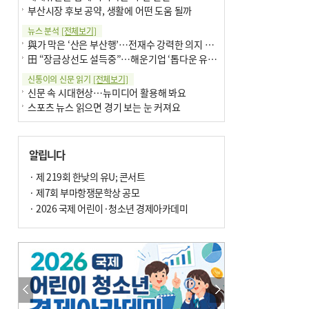
부산시장 후보 공약, 생활에 어떤 도움 될까
뉴스 분석
[전체보기]
與가 막은 ‘산은 부산행’…전재수 강력한 의지 표명 없인 공염불
田 “장금상선도 설득중”…해운기업 ‘톱다운 유치전’ 가속
신통이의 신문 읽기
[전체보기]
신문 속 시대현상…뉴미디어 활용해 봐요
스포츠 뉴스 읽으면 경기 보는 눈 커져요
어떻게 생각하십니까
[전체보기]
구·군 승진 축하화분 관행 없애자니 소상공인 울상
알립니다
3년째 병상에 있는 구의원…의정활동 못해도 월급 그대로
팩트체크
· 제 219회 한낮의 유U; 콘서트
[전체보기]
금정산 반려견 데리고 갈 수 있나…알아보니 ‘국립공원은 출입 불가’
· 제7회 부마항쟁문학상 공모
서울 도림천도 공업용수 활용한다는 사례, 정수 없이 한강물 공급…수질만 공업용수
· 2026 국제 어린이·청소년 경제아카데미
포토에세이
[전체보기]
연꽃 위 개개비
의령 한우산 털중나리
한 손 뉴스
[전체보기]
시민이 개발한 폭염 대응 앱 ‘그늘로’ 길안내 지도 등 인기
골목 맛집 발굴 고메 셀렉션…부산시, 페스티벌 시월 연계