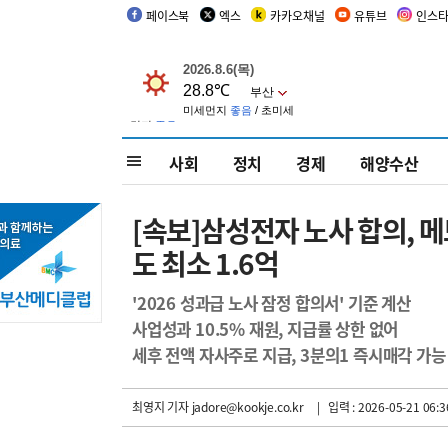
페이스북
엑스
카카오채널
유튜브
인스
사회
정치
경제
해양수산
[속보]삼성전자 노사 합의, 
도 최소 1.6억
'2026 성과급 노사 잠정 합의서' 기준 계산
사업성과 10.5% 재원, 지급률 상한 없어
세후 전액 자사주로 지급, 3분의1 즉시매각 가능
최영지 기자
jadore@kookje.co.kr
| 입력 : 2026-05-21 06:3