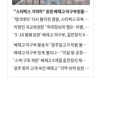
"스타벅스 가야지" 응원 배재고 야구부원들, 학교서 징계 처분
‘탱크데이’ 다시 불지핀 경찰, 스타벅스 모욕 혐의 압수수색
차정인 국교위원장 “허위정보와 혐오·차별, 학교 교실까지 유입"
‘5·18 폄훼 응원’ 배재고 야구부, 출전정지 6개월→1개월 감경
배재고 야구부 불송치 “광주일고가 처벌 불원 의사 표해”
배재고 야구부 징계 풀리나…“이달 말 공정위서 재심의”
‘스벅 구호 파문’ 배재고 6개월 출전정지 재심 신청키로
광주 찾아 고개 숙인 배재고 “지역 비하 응원 잘못”(종합)