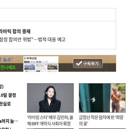
드라마틱 합의 중재
 잠정 합의안 위법"…법적 대응 예고
합)
10일 결정
 현실로
‘라이징 스타’ 배우 김민하, 올
금정산 작은 암자에 핀 ‘희망
■ 경남 농정 비전 ‘잘 사는 농촌’…스마트팜 1000㏊까지 늘린다
해 BIFF 개막식 사회자 확정
의 꽃’