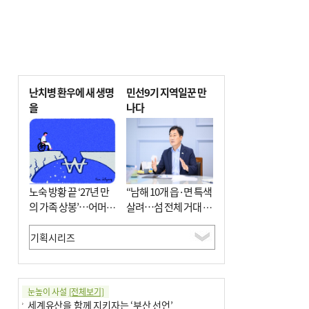
난치병 환우에 새 생명
민선9기 지역일꾼 만
을
나다
노숙 방황 끝 ‘27년 만
“남해 10개 읍·면 특색
의 가족 상봉’…어머니
살려…섬 전체 거대 정
와 행복 꿈꿔
원으로 조성”
눈높이 사설
[전체보기]
세계유산을 함께 지키자는 ‘부산 선언’