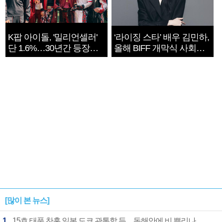
K팝 아이돌, '밀리언셀러'
‘라이징 스타’ 배우 김민하,
단 1.6%…30년간 등장
올해 BIFF 개막식 사회자
1182개팀 전수조사
확정
[많이 본 뉴스]
1
15호 태풍 찬홈 일본 도쿄 관통할 듯…동해안에 비 뿌리나