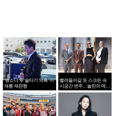
‘뺑소니 후 술타기 의혹’ 이
빨려들어갈 듯 스크린 속
재룡 재판행
시공간 변주…놀란의 메시
지는 ‘전쟁 속죄’