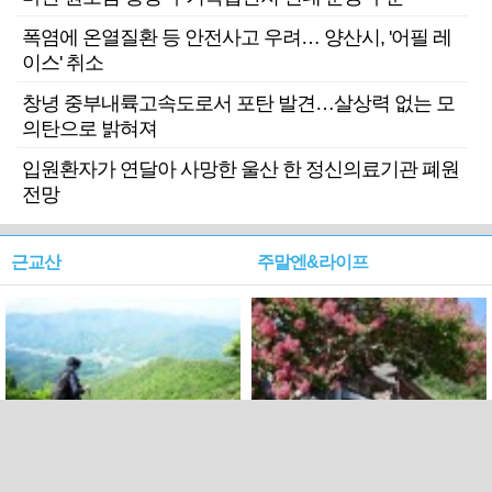
폭염에 온열질환 등 안전사고 우려… 양산시, '어필 레
이스' 취소
창녕 중부내륙고속도로서 포탄 발견…살상력 없는 모
의탄으로 밝혀져
입원환자가 연달아 사망한 울산 한 정신의료기관 폐원
전망
근교산
주말엔&라이프
근교산&그너머…상주·문경
폭염보다 더 뜨거워라…100