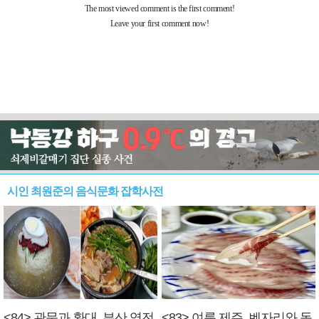
시인 최원준의 음식문화 잡학사전
<84> 관문과 환대, 부산 역전
<83> 여름 제주, 벤자리와 독