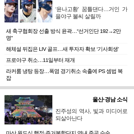
‘윤나고황’ 꿈틀댄다…거인 가
을야구 불씨 살릴까
새 축구협회장 선출 방식 윤곽…“선거인단 192→2만
명”
해체설 뒤집은 LIV 골프…새 투자자 확보 ‘기사회생’
프로야구 취소…11일부터 재개
라커룸 냉탕 등장…폭염 경기취소 속출에 PS 셈법 복
잡
울산·경남 소식
진주성의 역사, 빛과 미디어로
되살아난다
마산 원도심 행정·주거복합단지 연내 준공 수순