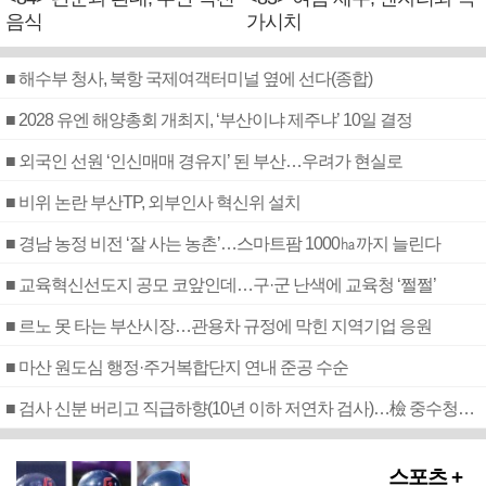
음식
가시치
■ 해수부 청사, 북항 국제여객터미널 옆에 선다(종합)
■ 2028 유엔 해양총회 개최지, ‘부산이냐 제주냐’ 10일 결정
■ 외국인 선원 ‘인신매매 경유지’ 된 부산…우려가 현실로
■ 비위 논란 부산TP, 외부인사 혁신위 설치
■ 경남 농정 비전 ‘잘 사는 농촌’…스마트팜 1000㏊까지 늘린다
■ 교육혁신선도지 공모 코앞인데…구·군 난색에 교육청 ‘쩔쩔’
■ 르노 못 타는 부산시장…관용차 규정에 막힌 지역기업 응원
■ 마산 원도심 행정·주거복합단지 연내 준공 수순
■ 검사 신분 버리고 직급하향(10년 이하 저연차 검사)…檢 중수청행 기피
스포츠 +