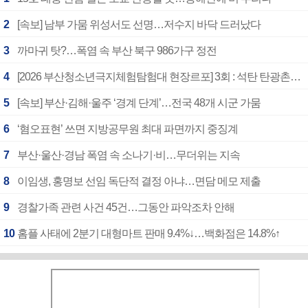
2
[속보] 남부 가뭄 위성서도 선명…저수지 바닥 드러났다
3
까마귀 탓?…폭염 속 부산 북구 986가구 정전
4
[2026 부산청소년극지체험탐험대 현장르포] 3회 : 석탄 탄광촌에서 북극 연구의 중심지로
5
[속보] 부산·김해·울주 ‘경계 단계’…전국 48개 시군 가뭄
6
‘혐오표현’ 쓰면 지방공무원 최대 파면까지 중징계
7
부산·울산·경남 폭염 속 소나기·비…무더위는 지속
8
이임생, 홍명보 선임 독단적 결정 아냐…면담 메모 제출
9
경찰가족 관련 사건 45건…그동안 파악조차 안해
10
홈플 사태에 2분기 대형마트 판매 9.4%↓…백화점은 14.8%↑