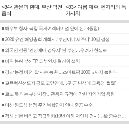
<84> 관문과 환대, 부산 역전
<83> 여름 제주, 벤자리와 독
음식
가시치
■ 해수부 청사, 북항 국제여객터미널 옆에 선다(종합)
■ 2028 유엔 해양총회 개최지, ‘부산이냐 제주냐’ 10일 결정
■ 외국인 선원 ‘인신매매 경유지’ 된 부산…우려가 현실로
■ 비위 논란 부산TP, 외부인사 혁신위 설치
■ 경남 농정 비전 ‘잘 사는 농촌’…스마트팜 1000㏊까지 늘린다
■ 교육혁신선도지 공모 코앞인데…구·군 난색에 교육청 ‘쩔쩔’
■ 르노 못 타는 부산시장…관용차 규정에 막힌 지역기업 응원
■ 마산 원도심 행정·주거복합단지 연내 준공 수순
■ 검사 신분 버리고 직급하향(10년 이하 저연차 검사)…檢 중수청행 기피