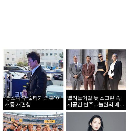
‘뺑소니 후 술타기 의혹’ 이
빨려들어갈 듯 스크린 속
재룡 재판행
시공간 변주…놀란의 메시
지는 ‘전쟁 속죄’