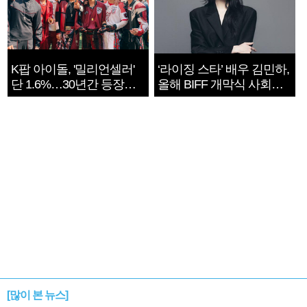
K팝 아이돌, '밀리언셀러'
‘라이징 스타’ 배우 김민하,
단 1.6%…30년간 등장
올해 BIFF 개막식 사회자
1182개팀 전수조사
확정
[많이 본 뉴스]