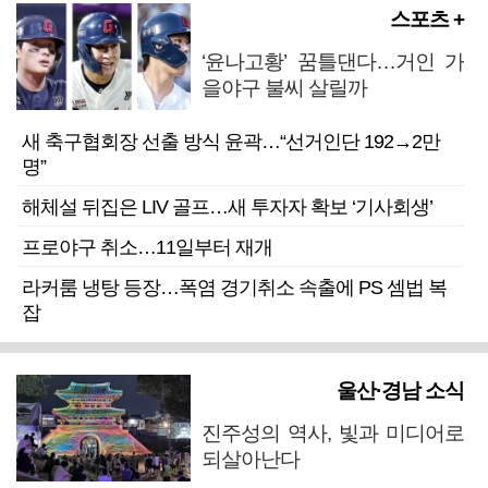
스포츠 +
‘윤나고황’ 꿈틀댄다…거인 가
을야구 불씨 살릴까
새 축구협회장 선출 방식 윤곽…“선거인단 192→2만
명”
해체설 뒤집은 LIV 골프…새 투자자 확보 ‘기사회생’
프로야구 취소…11일부터 재개
라커룸 냉탕 등장…폭염 경기취소 속출에 PS 셈법 복
잡
울산·경남 소식
진주성의 역사, 빛과 미디어로
되살아난다