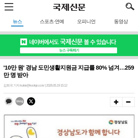
뉴스
스포츠·연예
오피니언
동영상
'10만 원' 경남 도민생활지원금 지급률 80% 넘겨…259
만 명 받아
김희국 기자 kukie@kookje.co.kr | 2026.05.19 15:12