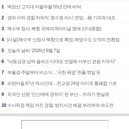
1
백양산 고지대 마을우물 55년 만에 바닥
2
경위 이하 경찰 하위직 ‘중수청 러시’ 전망…檢 기피와 대조
3
해수부 청사, 북항 국제여객터미널 옆에 선다(종합)
4
[사설] 해수부 신청사 북항으로 확정, 해양수도 도약의 전환점
5
오늘의 날씨- 2026년 8월 7일
6
“낙동강권 삼락·을숙도·다대포 연결해 서부산 관광 키우자”
7
부울경 주말부터 비소식…‘극한 폭염’ 한풀 꺾일 듯
8
피란마을 67년 역사인데…전교생 24명 아미초 통폐합 기로
9
외국인 선원 ‘인신매매 경유지’ 된 부산…우려가 현실로
10
수사독점 책임 커진 경찰, 방치사건 해결 부랴부랴 속도전