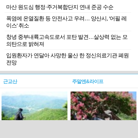
마산 원도심 행정·주거복합단지 연내 준공 수순
폭염에 온열질환 등 안전사고 우려… 양산시, '어필 레
이스' 취소
창녕 중부내륙고속도로서 포탄 발견…살상력 없는 모
의탄으로 밝혀져
입원환자가 연달아 사망한 울산 한 정신의료기관 폐원
전망
근교산
주말엔&라이프