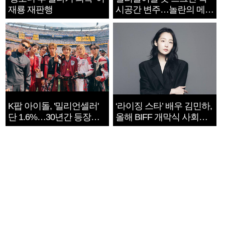
재룡 재판행
시공간 변주…놀란의 메시
지는 ‘전쟁 속죄’
K팝 아이돌, '밀리언셀러'
‘라이징 스타’ 배우 김민하,
단 1.6%…30년간 등장
올해 BIFF 개막식 사회자
1182개팀 전수조사
확정