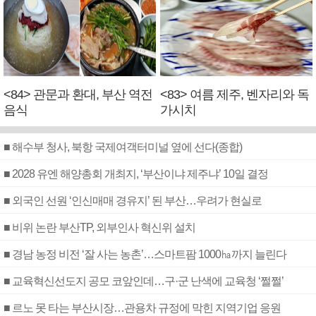
<84> 관문과 환대, 부산 역전
<83> 여름 제주, 벤자리와 독
음식
가시치
■ 해수부 청사, 북항 국제여객터미널 옆에 선다(종합)
■ 2028 유엔 해양총회 개최지, ‘부산이냐 제주냐’ 10일 결정
■ 외국인 선원 ‘인신매매 경유지’ 된 부산…우려가 현실로
■ 비위 논란 부산TP, 외부인사 혁신위 설치
■ 경남 농정 비전 ‘잘 사는 농촌’…스마트팜 1000㏊까지 늘린다
■ 교육혁신선도지 공모 코앞인데…구·군 난색에 교육청 ‘쩔쩔’
■ 르노 못 타는 부산시장…관용차 규정에 막힌 지역기업 응원