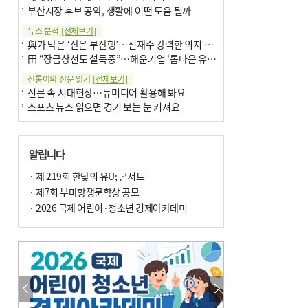
부산시장 후보 공약, 생활에 어떤 도움 될까
뉴스 분석
[전체보기]
與가 막은 ‘산은 부산행’…전재수 강력한 의지 표명 없인 공염불
田 “장금상선도 설득중”…해운기업 ‘톱다운 유치전’ 가속
신통이의 신문 읽기
[전체보기]
신문 속 시대현상…뉴미디어 활용해 봐요
스포츠 뉴스 읽으면 경기 보는 눈 커져요
어떻게 생각하십니까
[전체보기]
구·군 승진 축하화분 관행 없애자니 소상공인 울상
알립니다
3년째 병상에 있는 구의원…의정활동 못해도 월급 그대로
팩트체크
· 제 219회 한낮의 유U; 콘서트
[전체보기]
금정산 반려견 데리고 갈 수 있나…알아보니 ‘국립공원은 출입 불가’
· 제7회 부마항쟁문학상 공모
서울 도림천도 공업용수 활용한다는 사례, 정수 없이 한강물 공급…수질만 공업용수
· 2026 국제 어린이·청소년 경제아카데미
포토에세이
[전체보기]
연꽃 위 개개비
의령 한우산 털중나리
한 손 뉴스
[전체보기]
시민이 개발한 폭염 대응 앱 ‘그늘로’ 길안내 지도 등 인기
골목 맛집 발굴 고메 셀렉션…부산시, 페스티벌 시월 연계