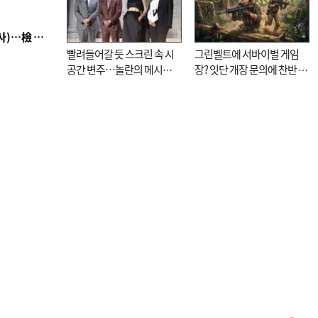
■ 검사 신분 버리고 직급하향(10년 이하 저연차 검사)…檢 중수청행 기피
빨려들어갈 듯 스크린 속 시
그린벨트에 서바이벌 게임
공간 변주…놀란의 메시지
장? 잇단 개장 문의에 찬반 논
는 ‘전쟁 속죄’
쟁