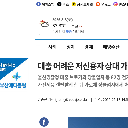
페이스북
엑스
카카오채널
유튜브
인스
사회
정치
경제
해양수산
대출 어려운 저신용자 상대 가
울산경찰청 대출 브로커와 장물업자 등 82명 검
가전제품 렌탈받게 한 뒤 가로채 장물업자에게 
방종근 기자
jgbang@kookje.co.kr
| 입력 : 2026-05-18 14:5