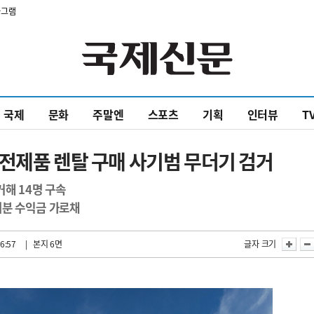
타그램
국제
문화
주말엔
스포츠
기획
인터뷰
T
전제품 렌탈 구매 사기범 무더기 검거
거해 14명 구속
처분 수익금 가로채
6:57
| 본지 6면
글자 크기