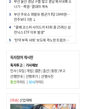
2
부산 울산 경남 구름 많고 경남 북서내륙 소
나기…폭염·열대야 계속
3
부산 주유소 휘발유 평균가 ℓ당 1849원…
전주보다 3원 ↓
4
"올해 코스피 사이드카 43회 중 25회는 삼
전닉스 ETF 이후 발생"
5
‘탄약 부족 사태’ 보도에 격노한 트럼프…
군사기밀 유출자 색출 지시
6
[속보] ‘심판 성접대’ 논란 축구협회 공식 사
독자참여 게시판
과…“현재는 부적절 행위 없어”
독자투고
|
기사제보
7
부산 앞바다에 기름 425ℓ 유출한 러시아 화
인사
|
모임
|
개업
|
결혼
|
출산
|
동정
|
부고
물선 적발
산행안내
|
산행후기
|
산행사진
8
서울 중랑구서 흉기 난동…60대 남성 2명
등산
가이드
|
낚시
가이드
사망
9
입추 지났지만 푹푹 찐다…온열질환자 10
년 만에 3배
[이슈]
산업재해
10
[2026 부산청소년극지체험탐험대 현장르