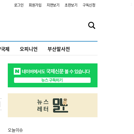
2
로그인
회원가입
지면보기
초판보기
구독신청
V국제
오피니언
부산말사전
오늘
이슈