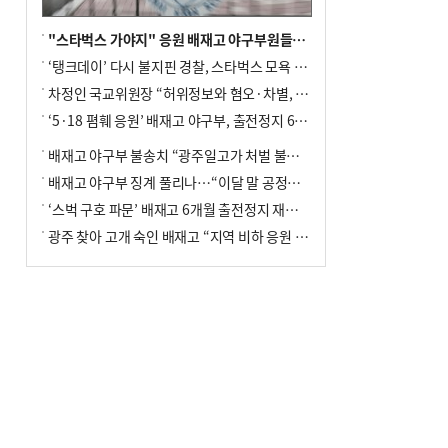
"스타벅스 가야지" 응원 배재고 야구부원들, 학교서 징계 처분
‘탱크데이’ 다시 불지핀 경찰, 스타벅스 모욕 혐의 압수수색
차정인 국교위원장 “허위정보와 혐오·차별, 학교 교실까지 유입"
‘5·18 폄훼 응원’ 배재고 야구부, 출전정지 6개월→1개월 감경
배재고 야구부 불송치 “광주일고가 처벌 불원 의사 표해”
배재고 야구부 징계 풀리나…“이달 말 공정위서 재심의”
‘스벅 구호 파문’ 배재고 6개월 출전정지 재심 신청키로
광주 찾아 고개 숙인 배재고 “지역 비하 응원 잘못”(종합)