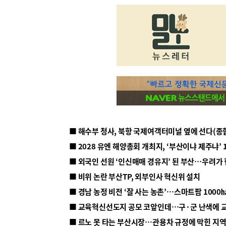
■ 해수부 청사, 북항 국제여객터미널 옆에 선다(종
■ 2028 유엔 해양총회 개최지, ‘부산이냐 제주냐’ 
■ 외국인 선원 ‘인신매매 경유지’ 된 부산…우려가
■ 비위 논란 부산TP, 외부인사 혁신위 설치
■ 르노 못 타는 부산시장…관용차 규정에 막힌 지