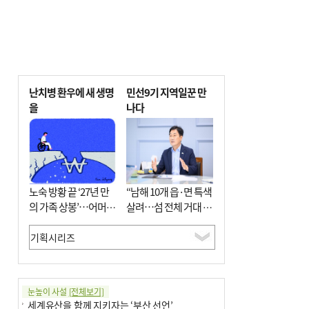
난치병 환우에 새 생명
민선9기 지역일꾼 만
을
나다
노숙 방황 끝 ‘27년 만
“남해 10개 읍·면 특색
의 가족 상봉’…어머니
살려…섬 전체 거대 정
와 행복 꿈꿔
원으로 조성”
눈높이 사설
[전체보기]
세계유산을 함께 지키자는 ‘부산 선언’