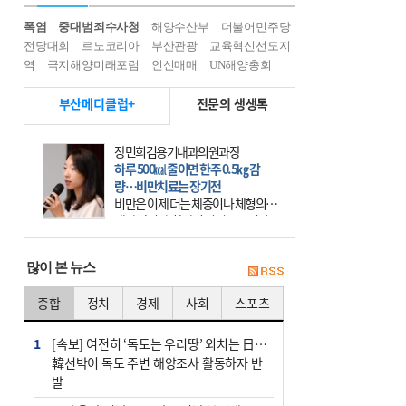
폭염
중대범죄수사청
해양수산부
더불어민주당
전당대회
르노코리아
부산관광
교육혁신선도지
역
극지해양미래포럼
인신매매
UN해양총회
부산메디클럽+
전문의 생생톡
장민희김용기내과의원과장
하루 500㎉ 줄이면 한주 0.5㎏ 감
량…비만치료는 장기전
비만은 이제 더는 체중이나 체형의 문
제가 아니다. 하나의 질병으로 인지
하고 치료와 관리를 해야 한다. 세계
보건기구(WHO)는 이미 1994년 비만
많이 본 뉴스
을 인류의 중요한
종합
정치
경제
사회
스포츠
1
[속보] 여전히 ‘독도는 우리땅’ 외치는 日…
韓선박이 독도 주변 해양조사 활동하자 반
발