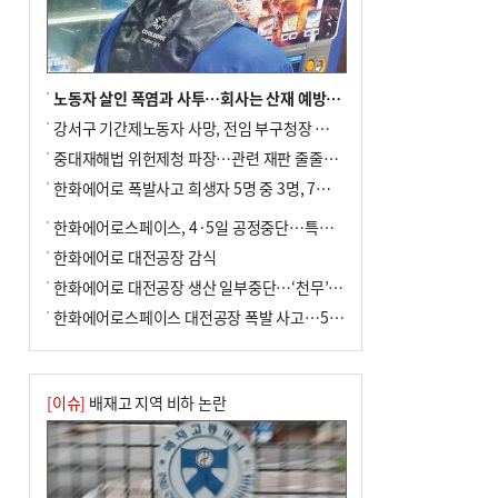
포] 2회 : 하늘에서 만난 얼음의 나라
노동자 살인 폭염과 사투…회사는 산재 예방·전기료 절감 전력
강서구 기간제노동자 사망, 전임 부구청장 檢 송치
중대재해법 위헌제청 파장…관련 재판 줄줄이 브레이크
한화에어로 폭발사고 희생자 5명 중 3명, 7일 영면
한화에어로스페이스, 4·5일 공정중단…특별 안전점검
한화에어로 대전공장 감식
한화에어로 대전공장 생산 일부중단…‘천무’ 수출 비상
한화에어로스페이스 대전공장 폭발 사고…5명 사망·2명 부상(종합)
[이슈]
배재고 지역 비하 논란