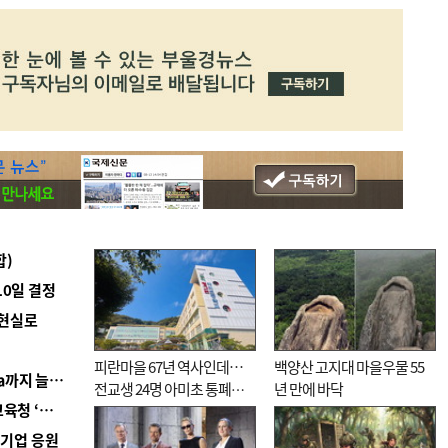
합)
10일 결정
 현실로
피란마을 67년 역사인데…
백양산 고지대 마을우물 55
■ 경남 농정 비전 ‘잘 사는 농촌’…스마트팜 1000㏊까지 늘린다
전교생 24명 아미초 통폐합
년 만에 바닥
■ 교육혁신선도지 공모 코앞인데…구·군 난색에 교육청 ‘쩔쩔’
기로
역기업 응원