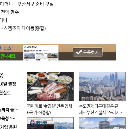
운다더니…부산서구 준비 부실
 전액 환수
미나
…스캠조직 대이동(종합)
합)
10일 결정
 현실로
짬짜미로 ‘金겹살’ 만든 업체
수도권과 다른데 같은 규
■ 경남 농정 비전 ‘잘 사는 농촌’…스마트팜 1000㏊까지 늘린다
6곳 기소(종합)
제…부산 건설사 “쓰러지기
■ 교육혁신선도지 공모 코앞인데…구·군 난색에 교육청 ‘쩔쩔’
직전”
역기업 응원