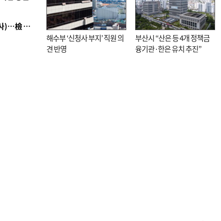
■ 검사 신분 버리고 직급하향(10년 이하 저연차 검사)…檢 중수청행 기피
해수부 ‘신청사 부지’ 직원 의
부산시 “산은 등 4개 정책금
견 반영
융기관·한은 유치 추진”