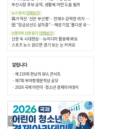
부산시장 후보 공약, 생활에 어떤 도움 될까
뉴스 분석
[전체보기]
與가 막은 ‘산은 부산행’…전재수 강력한 의지 표명 없인 공염불
田 “장금상선도 설득중”…해운기업 ‘톱다운 유치전’ 가속
신통이의 신문 읽기
[전체보기]
신문 속 시대현상…뉴미디어 활용해 봐요
스포츠 뉴스 읽으면 경기 보는 눈 커져요
어떻게 생각하십니까
[전체보기]
구·군 승진 축하화분 관행 없애자니 소상공인 울상
알립니다
3년째 병상에 있는 구의원…의정활동 못해도 월급 그대로
팩트체크
· 제 219회 한낮의 유U; 콘서트
[전체보기]
금정산 반려견 데리고 갈 수 있나…알아보니 ‘국립공원은 출입 불가’
· 제7회 부마항쟁문학상 공모
서울 도림천도 공업용수 활용한다는 사례, 정수 없이 한강물 공급…수질만 공업용수
· 2026 국제 어린이·청소년 경제아카데미
포토에세이
[전체보기]
연꽃 위 개개비
의령 한우산 털중나리
한 손 뉴스
[전체보기]
시민이 개발한 폭염 대응 앱 ‘그늘로’ 길안내 지도 등 인기
골목 맛집 발굴 고메 셀렉션…부산시, 페스티벌 시월 연계