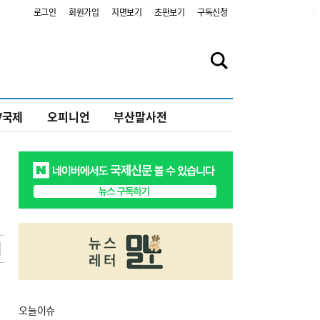
2
로그인
회원가입
지면보기
초판보기
구독신청
V국제
오피니언
부산말사전
오늘
이슈