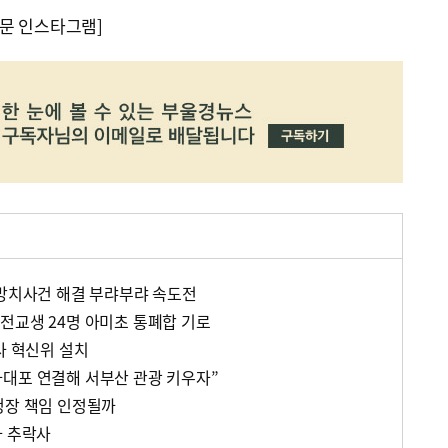
문 인스타그램]
 방치사건 해결 부랴부랴 속도전
전교생 24명 아미초 통폐합 기로
사 혁신위 설치
대포 연결해 서부산 관광 키우자”
청장 책임 인정될까
자 추락사