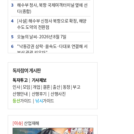
3
해수부 청사, 북항 국제여객터미널 옆에 선
다(종합)
4
[사설] 해수부 신청사 북항으로 확정, 해양
수도 도약의 전환점
5
오늘의 날씨- 2026년 8월 7일
6
“낙동강권 삼락·을숙도·다대포 연결해 서
부산 관광 키우자”
7
부울경 주말부터 비소식…‘극한 폭염’ 한풀
꺾일 듯
독자참여 게시판
8
피란마을 67년 역사인데…전교생 24명 아
독자투고
|
기사제보
미초 통폐합 기로
인사
|
모임
|
개업
|
결혼
|
출산
|
동정
|
부고
9
산행안내
외국인 선원 ‘인신매매 경유지’ 된 부산…
|
산행후기
|
산행사진
우려가 현실로
등산
가이드
|
낚시
가이드
10
수사독점 책임 커진 경찰, 방치사건 해결 부
랴부랴 속도전
[이슈]
산업재해