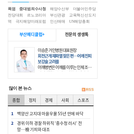
폭염
중대범죄수사청
해양수산부
더불어민주당
전당대회
르노코리아
부산관광
교육혁신선도지
역
극지해양미래포럼
인신매매
UN해양총회
부산메디클럽+
전문의 생생톡
이승준 거인병원 대표원장
회전근개 재파열 잦은 편…어깨 진피
보강술 고려를
어깨병변은 어깨를 이루는 인체 조직
에 발생하는 손상을 말한다. 여기에
는 오십견과 회전근개 증후군, 어깨
의 석회성 힘줄염 등이 있다. 국민건
많이 본 뉴스
강보험에 의하면 어깨병변
종합
정치
경제
사회
스포츠
1
백양산 고지대 마을우물 55년 만에 바닥
2
경위 이하 경찰 하위직 ‘중수청 러시’ 전
망…檢 기피와 대조