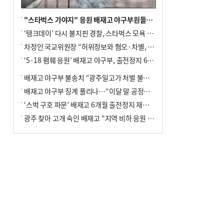
"스타벅스 가야지" 응원 배재고 야구부원들, 학교서 징계 처분
‘탱크데이’ 다시 불지핀 경찰, 스타벅스 모욕 혐의 압수수색
차정인 국교위원장 “허위정보와 혐오·차별, 학교 교실까지 유입"
‘5·18 폄훼 응원’ 배재고 야구부, 출전정지 6개월→1개월 감경
배재고 야구부 불송치 “광주일고가 처벌 불원 의사 표해”
배재고 야구부 징계 풀리나…“이달 말 공정위서 재심의”
‘스벅 구호 파문’ 배재고 6개월 출전정지 재심 신청키로
광주 찾아 고개 숙인 배재고 “지역 비하 응원 잘못”(종합)