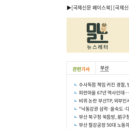
▶
[국제신문 페이스북]
[국제신
부산
관련
기사
수사독점 책임 커진 경찰,
피란마을 67년 역사인데…
비위 논란 부산TP, 외부인
“낙동강권 삼락·을숙도·다
부산 북구청 쑥뜸방, 前구
부산 철강공장 50대 노동