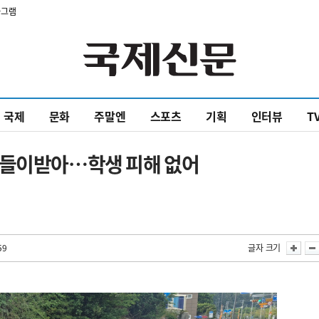
타그램
국제
문화
주말엔
스포츠
기획
인터뷰
T
 들이받아…학생 피해 없어
59
글자 크기