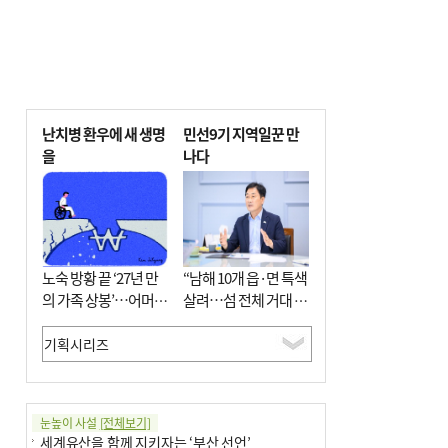
난치병 환우에 새 생명
민선9기 지역일꾼 만
을
나다
노숙 방황 끝 ‘27년 만
“남해 10개 읍·면 특색
의 가족 상봉’…어머니
살려…섬 전체 거대 정
와 행복 꿈꿔
원으로 조성”
눈높이 사설
[전체보기]
세계유산을 함께 지키자는 ‘부산 선언’