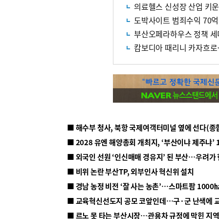
의료헬스 신성장 산업 키
도박사이트 범죄수익 70억
부산오페라하우스 정책 세
캄보디아 때리니 카자흐로
■ 해수부 청사, 북항 국제여객터미널 옆에 선다(종
■ 2028 유엔 해양총회 개최지, ‘부산이냐 제주냐’ 
■ 외국인 선원 ‘인신매매 경유지’ 된 부산…우려가
■ 비위 논란 부산TP, 외부인사 혁신위 설치
■ 르노 못 타는 부산시장…관용차 규정에 막힌 지