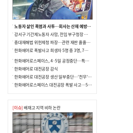
노동자 살인 폭염과 사투…회사는 산재 예방·전기료 절감 전력
강서구 기간제노동자 사망, 전임 부구청장 檢 송치
중대재해법 위헌제청 파장…관련 재판 줄줄이 브레이크
한화에어로 폭발사고 희생자 5명 중 3명, 7일 영면
한화에어로스페이스, 4·5일 공정중단…특별 안전점검
한화에어로 대전공장 감식
한화에어로 대전공장 생산 일부중단…‘천무’ 수출 비상
한화에어로스페이스 대전공장 폭발 사고…5명 사망·2명 부상(종합)
[이슈]
배재고 지역 비하 논란