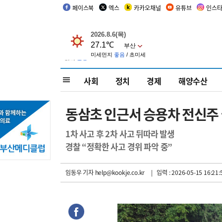
페이스북
엑스
카카오채널
유튜브
인스
사회
정치
경제
해양수산
동삼초 인근서 승용차 전신주
1차 사고 후 2차 사고 뒤따라 발생
경찰 “정확한 사고 경위 파악 중”
임동우 기자
help@kookje.co.kr
| 입력 : 2026-05-15 16:21: