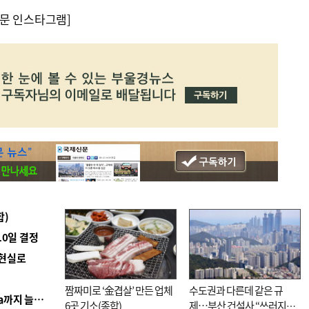
문 인스타그램]
합)
10일 결정
 현실로
짬짜미로 ‘金겹살’ 만든 업체
수도권과 다른데 같은 규
■ 경남 농정 비전 ‘잘 사는 농촌’…스마트팜 1000㏊까지 늘린다
6곳 기소(종합)
제…부산 건설사 “쓰러지기