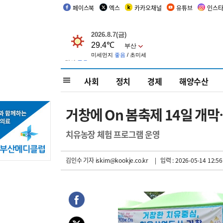
페이스북
엑스
카카오채널
유튜브
인스
사회
정치
경제
해양수산
거창에 On 봄축제 14일 개막
치유농장 체험 프로그램 운영
김인수 기자
iskim@kookje.co.kr
| 입력 : 2026-05-14 12:56