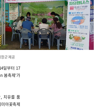
 거창군 제공
4일부터 17
On 봄축제’가
, 치유를 품
아리미아꽃축제