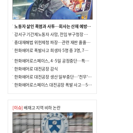
노동자 살인 폭염과 사투…회사는 산재 예방·전기료 절감 전력
강서구 기간제노동자 사망, 전임 부구청장 檢 송치
중대재해법 위헌제청 파장…관련 재판 줄줄이 브레이크
한화에어로 폭발사고 희생자 5명 중 3명, 7일 영면
한화에어로스페이스, 4·5일 공정중단…특별 안전점검
한화에어로 대전공장 감식
한화에어로 대전공장 생산 일부중단…‘천무’ 수출 비상
한화에어로스페이스 대전공장 폭발 사고…5명 사망·2명 부상(종합)
[이슈]
배재고 지역 비하 논란