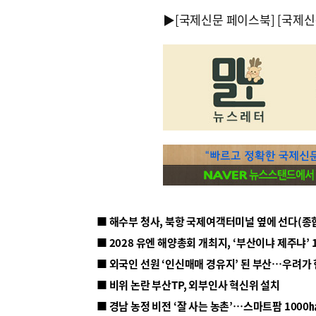
▶
[국제신문 페이스북]
[국제신
■ 해수부 청사, 북항 국제여객터미널 옆에 선다(종
■ 2028 유엔 해양총회 개최지, ‘부산이냐 제주냐’ 
■ 외국인 선원 ‘인신매매 경유지’ 된 부산…우려가
■ 비위 논란 부산TP, 외부인사 혁신위 설치