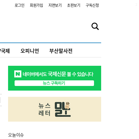
2
로그인
회원가입
지면보기
초판보기
구독신청
V국제
오피니언
부산말사전
오늘
이슈