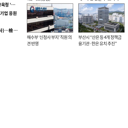
■ 교육혁신선도지 공모 코앞인데…구·군 난색에 교육청 ‘쩔쩔’
직전”
역기업 응원
■ 검사 신분 버리고 직급하향(10년 이하 저연차 검사)…檢 중수청행 기피
해수부 ‘신청사 부지’ 직원 의
부산시 “산은 등 4개 정책금
견 반영
융기관·한은 유치 추진”