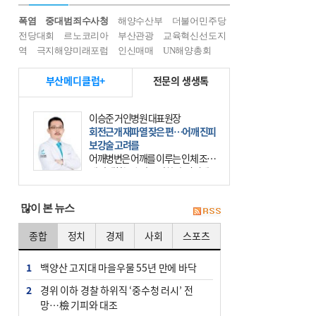
폭염
중대범죄수사청
해양수산부
더불어민주당
전당대회
르노코리아
부산관광
교육혁신선도지
역
극지해양미래포럼
인신매매
UN해양총회
부산메디클럽+
전문의 생생톡
이승준 거인병원 대표원장
회전근개 재파열 잦은 편…어깨 진피
보강술 고려를
어깨병변은 어깨를 이루는 인체 조직
에 발생하는 손상을 말한다. 여기에
는 오십견과 회전근개 증후군, 어깨
의 석회성 힘줄염 등이 있다. 국민건
많이 본 뉴스
강보험에 의하면 어깨병변
종합
정치
경제
사회
스포츠
1
백양산 고지대 마을우물 55년 만에 바닥
2
경위 이하 경찰 하위직 ‘중수청 러시’ 전
망…檢 기피와 대조