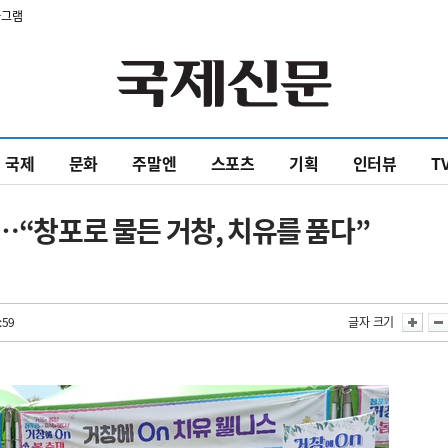
타그램
국제
문화
주말엔
스포츠
기획
인터뷰
T
…“창포로 물든 거창, 치유를 품다”
:59
글자 크기