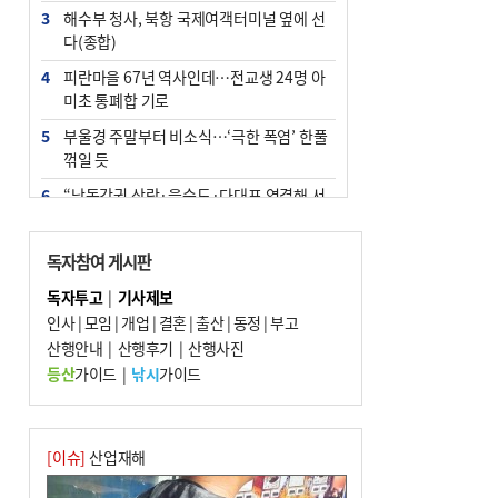
3
해수부 청사, 북항 국제여객터미널 옆에 선
다(종합)
4
피란마을 67년 역사인데…전교생 24명 아
미초 통폐합 기로
5
부울경 주말부터 비소식…‘극한 폭염’ 한풀
꺾일 듯
6
“낙동강권 삼락·을숙도·다대포 연결해 서
부산 관광 키우자”
7
오늘의 날씨- 2026년 8월 7일
독자참여 게시판
8
외국인 선원 ‘인신매매 경유지’ 된 부산…
독자투고
|
기사제보
우려가 현실로
인사
|
모임
|
개업
|
결혼
|
출산
|
동정
|
부고
9
산행안내
[사설] 해수부 신청사 북항으로 확정, 해양
|
산행후기
|
산행사진
수도 도약의 전환점
등산
가이드
|
낚시
가이드
10
르노 못 타는 부산시장…관용차 규정에 막
힌 지역기업 응원
[이슈]
산업재해