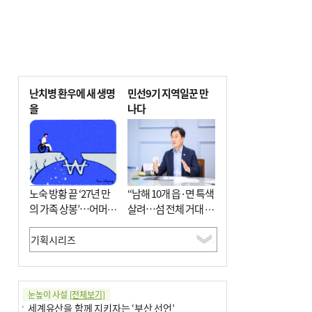
난치병 환우에 새 생명
민선9기 지역일꾼 만
을
나다
노숙 방황 끝 ‘27년 만
“남해 10개 읍·면 특색
의 가족 상봉’…어머니
살려…섬 전체 거대 정
와 행복 꿈꿔
원으로 조성”
눈높이 사설
[전체보기]
세계유산을 함께 지키자는 ‘부산 선언’