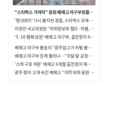
"스타벅스 가야지" 응원 배재고 야구부원들, 학교서 징계 처분
‘탱크데이’ 다시 불지핀 경찰, 스타벅스 모욕 혐의 압수수색
차정인 국교위원장 “허위정보와 혐오·차별, 학교 교실까지 유입"
‘5·18 폄훼 응원’ 배재고 야구부, 출전정지 6개월→1개월 감경
배재고 야구부 불송치 “광주일고가 처벌 불원 의사 표해”
배재고 야구부 징계 풀리나…“이달 말 공정위서 재심의”
‘스벅 구호 파문’ 배재고 6개월 출전정지 재심 신청키로
광주 찾아 고개 숙인 배재고 “지역 비하 응원 잘못”(종합)