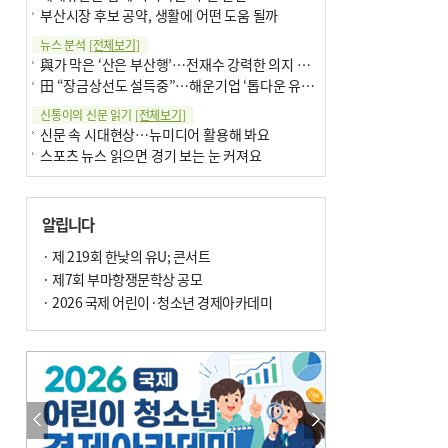
부산시장 후보 공약, 생활에 어떤 도움 될까
뉴스 분석
[전체보기]
與가 막은 ‘산은 부산행’…전재수 강력한 의지 표명 없인 공염불
田 “장금상선도 설득중”…해운기업 ‘톱다운 유치전’ 가속
신통이의 신문 읽기
[전체보기]
신문 속 시대현상…뉴미디어 활용해 봐요
스포츠 뉴스 읽으면 경기 보는 눈 커져요
어떻게 생각하십니까
[전체보기]
구·군 승진 축하화분 관행 없애자니 소상공인 울상
알립니다
3년째 병상에 있는 구의원…의정활동 못해도 월급 그대로
팩트체크
· 제 219회 한낮의 유U; 콘서트
[전체보기]
금정산 반려견 데리고 갈 수 있나…알아보니 ‘국립공원은 출입 불가’
· 제7회 부마항쟁문학상 공모
서울 도림천도 공업용수 활용한다는 사례, 정수 없이 한강물 공급…수질만 공업용수
· 2026 국제 어린이·청소년 경제아카데미
포토에세이
[전체보기]
연꽃 위 개개비
의령 한우산 털중나리
한 손 뉴스
[전체보기]
시민이 개발한 폭염 대응 앱 ‘그늘로’ 길안내 지도 등 인기
골목 맛집 발굴 고메 셀렉션…부산시, 페스티벌 시월 연계