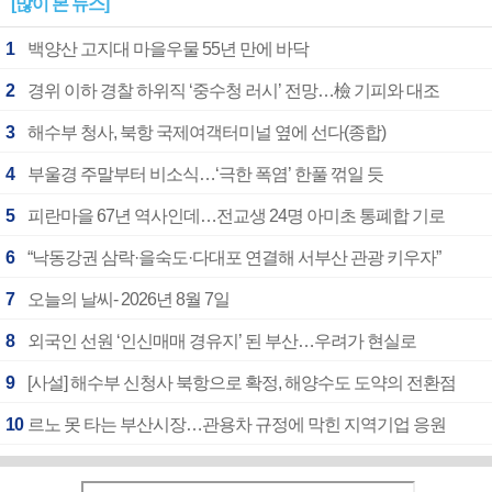
[많이 본 뉴스]
1
백양산 고지대 마을우물 55년 만에 바닥
2
경위 이하 경찰 하위직 ‘중수청 러시’ 전망…檢 기피와 대조
3
해수부 청사, 북항 국제여객터미널 옆에 선다(종합)
4
부울경 주말부터 비소식…‘극한 폭염’ 한풀 꺾일 듯
5
피란마을 67년 역사인데…전교생 24명 아미초 통폐합 기로
6
“낙동강권 삼락·을숙도·다대포 연결해 서부산 관광 키우자”
7
오늘의 날씨- 2026년 8월 7일
8
외국인 선원 ‘인신매매 경유지’ 된 부산…우려가 현실로
9
[사설] 해수부 신청사 북항으로 확정, 해양수도 도약의 전환점
10
르노 못 타는 부산시장…관용차 규정에 막힌 지역기업 응원