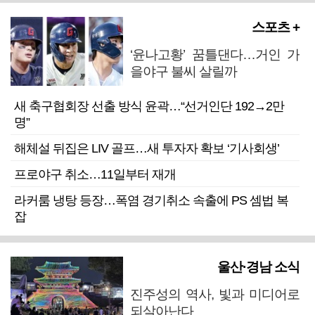
스포츠 +
‘윤나고황’ 꿈틀댄다…거인 가
을야구 불씨 살릴까
새 축구협회장 선출 방식 윤곽…“선거인단 192→2만
명”
해체설 뒤집은 LIV 골프…새 투자자 확보 ‘기사회생’
프로야구 취소…11일부터 재개
라커룸 냉탕 등장…폭염 경기취소 속출에 PS 셈법 복
잡
울산·경남 소식
진주성의 역사, 빛과 미디어로
되살아난다