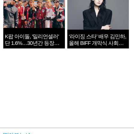
K팝 아이돌, '밀리언셀러'
‘라이징 스타’ 배우 김민하,
단 1.6%…30년간 등장
올해 BIFF 개막식 사회자
1182개팀 전수조사
확정