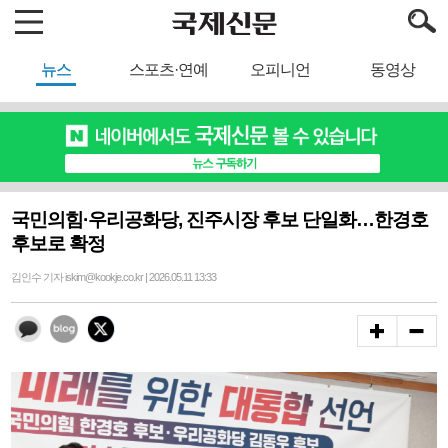
뉴스
스포츠·연예
오피니언
동영상
국민의힘·우리공화당, 진주시장 후보 단일화…한경호
후보로 확정
김인수 기자 iskim@kookje.co.kr | 2026.05.11 13:33