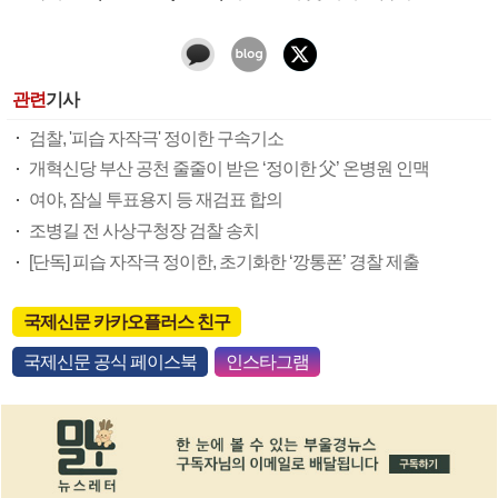
관련
기사
검찰, '피습 자작극' 정이한 구속기소
개혁신당 부산 공천 줄줄이 받은 ‘정이한 父’ 온병원 인맥
여야, 잠실 투표용지 등 재검표 합의
조병길 전 사상구청장 검찰 송치
[단독] 피습 자작극 정이한, 초기화한 ‘깡통폰’ 경찰 제출
국제신문 카카오플러스 친구
국제신문 공식 페이스북
인스타그램