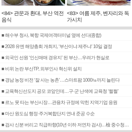
<84> 관문과 환대, 부산 역전
<83> 여름 제주, 벤자리와 독
음식
가시치
■ 해수부 청사, 북항 국제여객터미널 옆에 선다(종합)
■ 2028 유엔 해양총회 개최지, ‘부산이냐 제주냐’ 10일 결정
■ 외국인 선원 ‘인신매매 경유지’ 된 부산…우려가 현실로
■ 비위 논란 부산TP, 외부인사 혁신위 설치
■ 경남 농정 비전 ‘잘 사는 농촌’…스마트팜 1000㏊까지 늘린다
■ 교육혁신선도지 공모 코앞인데…구·군 난색에 교육청 ‘쩔쩔’
■ 르노 못 타는 부산시장…관용차 규정에 막힌 지역기업 응원
■ 마산 원도심 행정·주거복합단지 연내 준공 수순
■ 검사 신분 버리고 직급하향(10년 이하 저연차 검사)…檢 중수청행 기피