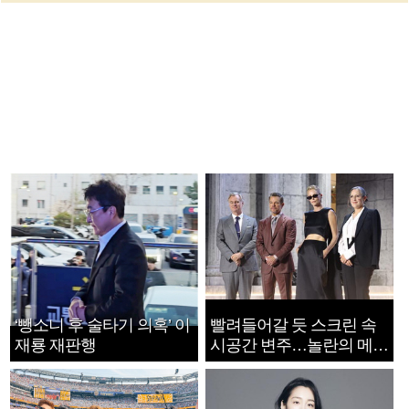
‘뺑소니 후 술타기 의혹’ 이
빨려들어갈 듯 스크린 속
재룡 재판행
시공간 변주…놀란의 메시
지는 ‘전쟁 속죄’