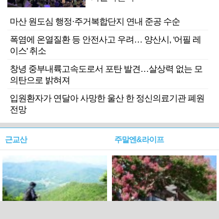
마산 원도심 행정·주거복합단지 연내 준공 수순
폭염에 온열질환 등 안전사고 우려… 양산시, '어필 레
이스' 취소
창녕 중부내륙고속도로서 포탄 발견…살상력 없는 모
의탄으로 밝혀져
입원환자가 연달아 사망한 울산 한 정신의료기관 폐원
전망
근교산
주말엔&라이프