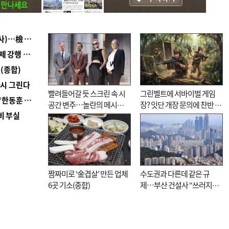
■ 검사 신분 버리고 직급하향(10년 이하 저연차 검사)…檢 중수청행 기피
■ 지역 상권도 말라죽을 판이라…가뭄 속 밀양물축제 강행 논란
(종합)
다시 그린다
빨려들어갈 듯 스크린 속 시
그린벨트에 서바이벌 게임
■ 국힘 부산시당, ‘정이한 조력’ 시의원 윤리위에…‘한동훈 지지’도 신고접수
공간 변주…놀란의 메시지
장? 잇단 개장 문의에 찬반 논
비 부실
는 ‘전쟁 속죄’
쟁
짬짜미로 ‘金겹살’ 만든 업체
수도권과 다른데 같은 규
6곳 기소(종합)
제…부산 건설사 “쓰러지기
직전”