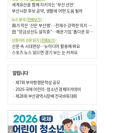
세계유산을 함께 지키자는 ‘부산 선언’
부산시장 후보 공약, 생활에 어떤 도움 될까
뉴스 분석
[전체보기]
與가 막은 ‘산은 부산행’…전재수 강력한 의지 표명 없인 공염불
田 “장금상선도 설득중”…해운기업 ‘톱다운 유치전’ 가속
신통이의 신문 읽기
[전체보기]
신문 속 시대현상…뉴미디어 활용해 봐요
스포츠 뉴스 읽으면 경기 보는 눈 커져요
어떻게 생각하십니까
[전체보기]
구·군 승진 축하화분 관행 없애자니 소상공인 울상
알립니다
3년째 병상에 있는 구의원…의정활동 못해도 월급 그대로
팩트체크
· 제7회 부마항쟁문학상 공모
[전체보기]
금정산 반려견 데리고 갈 수 있나…알아보니 ‘국립공원은 출입 불가’
· 2026 국제 어린이·청소년 경제아카데미
서울 도림천도 공업용수 활용한다는 사례, 정수 없이 한강물 공급…수질만 공업용수
· 제28회 부산광역시장배 전국바둑대회
포토에세이
[전체보기]
의령 한우산 털중나리
서산 간월암
한 손 뉴스
[전체보기]
골목 맛집 발굴 고메 셀렉션…부산시, 페스티벌 시월 연계