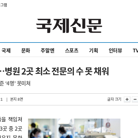
타그램
국제
문화
주말엔
스포츠
기획
인터뷰
T
원 2곳 최소 전문의 수 못 채워
 ‘4명’ 못미쳐
21
| 본지 8면
글자 크기
줄을 책임져
3곳 중 2곳
채우지 못한