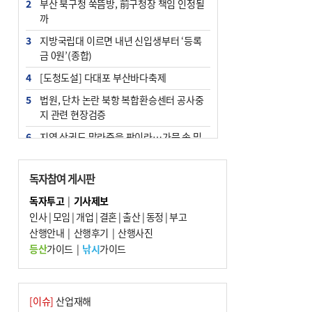
2
부산 북구청 쑥뜸방, 前구청장 책임 인정될
까
3
지방국립대 이르면 내년 신입생부터 ‘등록
금 0원’(종합)
4
[도청도설] 다대포 부산바다축제
5
법원, 단차 논란 북항 복합환승센터 공사중
지 관련 현장검증
6
지역 상권도 말라죽을 판이라…가뭄 속 밀
양물축제 강행 논란
7
통영시민 추석 전 35만 원 받는다
독자참여 게시판
8
부산 철강공장 50대 노동자 추락사
독자투고
|
기사제보
인사
|
모임
|
개업
|
결혼
|
출산
|
동정
|
부고
9
국힘 부산시당, ‘정이한 조력’ 시의원 윤리
산행안내
위에…‘한동훈 지지’도 신고접수
|
산행후기
|
산행사진
등산
가이드
|
낚시
가이드
10
해양수산부 신청사 북항재개발 부지에 짓
는다
[이슈]
산업재해