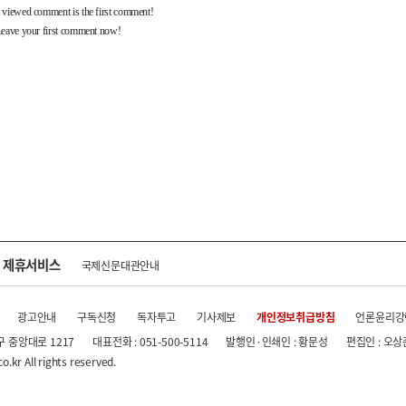
제휴서비스
국제신문대관안내
광고안내
구독신청
독자투고
기사제보
개인정보취급방침
언론윤리강
구 중앙대로 1217
대표전화 : 051-500-5114
발행인·인쇄인 : 황문성
편집인 : 오상
.kr All rights reserved.