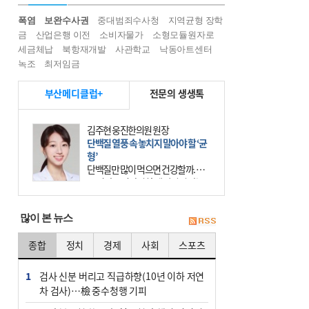
폭염
보완수사권
중대범죄수사청
지역균형 장학
금
산업은행 이전
소비자물가
소형모듈원자로
세금체납
북항재개발
사관학교
낙동아트센터
녹조
최저임금
부산메디클럽+
전문의 생생톡
김주현 웅진한의원 원장
단백질 열풍 속 놓치지 말아야 할 ‘균
형’
단백질만 많이 먹으면 건강할까. 요
즘 건강을 이야기할 때 빠지지 않는
키워드가 단백질이다. 헬스장을 다니
는 젊은 층부터 기초체력을 챙기려는
많이 본 뉴스
중·장년층까지 모두 “
종합
정치
경제
사회
스포츠
1
검사 신분 버리고 직급하향(10년 이하 저연
차 검사)…檢 중수청행 기피