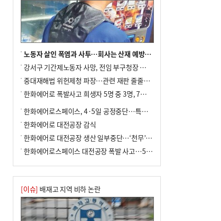
노동자 살인 폭염과 사투…회사는 산재 예방·전기료 절감 전력
강서구 기간제노동자 사망, 전임 부구청장 檢 송치
중대재해법 위헌제청 파장…관련 재판 줄줄이 브레이크
한화에어로 폭발사고 희생자 5명 중 3명, 7일 영면
한화에어로스페이스, 4·5일 공정중단…특별 안전점검
한화에어로 대전공장 감식
한화에어로 대전공장 생산 일부중단…‘천무’ 수출 비상
한화에어로스페이스 대전공장 폭발 사고…5명 사망·2명 부상(종합)
[이슈]
배재고 지역 비하 논란