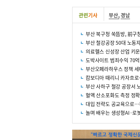
관련
기사
부산
,
경남
부산 북구청 쑥뜸방, 前구
부산 철강공장 50대 노동
의료헬스 신성장 산업 키
도박사이트 범죄수익 70억
부산오페라하우스 정책 세
캄보디아 때리니 카자흐로
부산 사하구 철강 공장서 
혈액 산소포화도 측정 정확
대입 전략도 공교육으로…부
놀며 배우는 생성형AI·로봇