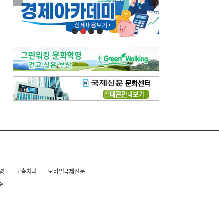
이란 공습 경고·취소 되풀이…오락가락 트럼프 비꼰 ‘타코’
오늘의 날씨-
[전체보기]
오늘의 날씨- 2026년 8월 6일
오늘의 날씨- 2026년 8월 5일
우리 결혼해요-
[전체보기]
우리 결혼해요- 김홍윤·정세빈 커플
령
고충처리
모바일국제신문
준