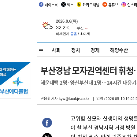
페이스북
엑스
카카오채널
유튜브
인스
사회
정치
경제
해양수산
부산경남 모자권역센터 휘청…병
해운대백 2명·양산부산대 1명…24시간 대응기준
권용휘 기자
kyw@kookje.co.kr
| 입력 : 2026-05-10 19:24:
고위험 산모와 신생아의 생명
야 할 부산 경남지역 거점 병원 
이 법정 필수 인력 기준조차 