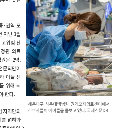
증·권역 모
 지난 3월
 고위험 산
지정된 의료
원은 2명,
 전문의만이
라 이들 센
를 위해 최
야 한다.
해운대구 해운대백병원 권역모자의료센터에서
간호사들이 아이들을 돌보고 있다. 국제신문DB
경남지역만의
위를 넓혀봐