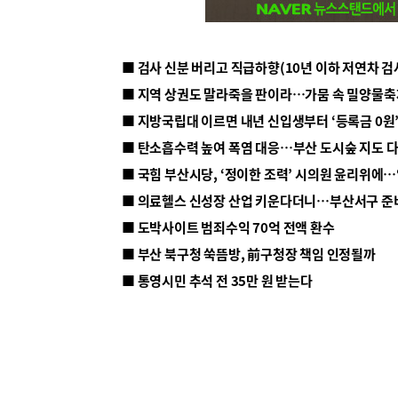
■ 지방국립대 이르면 내년 신입생부터 ‘등록금 0원’
■ 탄소흡수력 높여 폭염 대응…부산 도시숲 지도 
■ 의료헬스 신성장 산업 키운다더니…부산서구 준
■ 도박사이트 범죄수익 70억 전액 환수
■ 부산 북구청 쑥뜸방, 前구청장 책임 인정될까
■ 통영시민 추석 전 35만 원 받는다