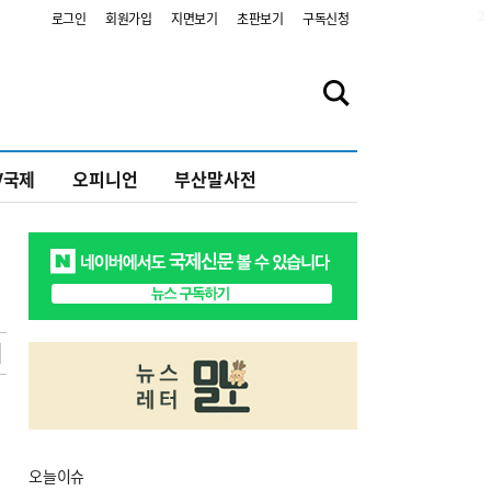
2
로그인
회원가입
지면보기
초판보기
구독신청
V국제
오피니언
부산말사전
오늘
이슈