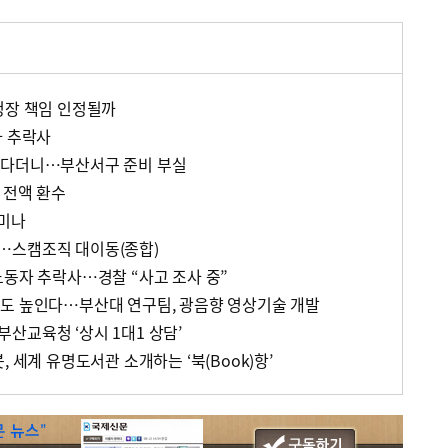
청장 책임 인정될까
자 추락사
운다더니…부산서구 준비 부실
 전액 환수
미나
…스캠조직 대이동(종합)
노동자 추락사…경찰 “사고 조사 중”
도 높인다…부산대 연구팀, 광음향 영상기술 개발
산교육청 ‘상시 1대1 상담’
, 세계 유명도서관 소개하는 ‘북(Book)항’