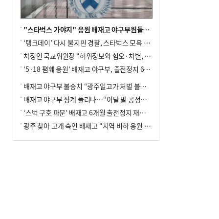
"스타벅스 가야지" 응원 배재고 야구부원들, 학교서 징계 처분
‘탱크데이’ 다시 불지핀 경찰, 스타벅스 모욕 혐의 압수수색
차정인 국교위원장 “허위정보와 혐오·차별, 학교 교실까지 유입"
‘5·18 폄훼 응원’ 배재고 야구부, 출전정지 6개월→1개월 감경
배재고 야구부 불송치 “광주일고가 처벌 불원 의사 표해”
배재고 야구부 징계 풀리나…“이달 말 공정위서 재심의”
‘스벅 구호 파문’ 배재고 6개월 출전정지 재심 신청키로
광주 찾아 고개 숙인 배재고 “지역 비하 응원 잘못”(종합)