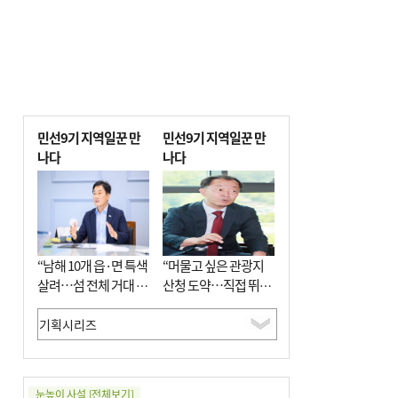
민선9기 지역일꾼 만
민선9기 지역일꾼 만
나다
나다
“남해 10개 읍·면 특색
“머물고 싶은 관광지
살려…섬 전체 거대 정
산청 도약…직접 뛰며
원으로 조성”
‘돈 버는 군수’ 될 것”
눈높이 사설
[전체보기]