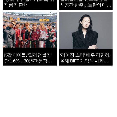
재룡 재판행
시공간 변주…놀란의 메시
지는 ‘전쟁 속죄’
K팝 아이돌, '밀리언셀러'
‘라이징 스타’ 배우 김민하,
단 1.6%…30년간 등장
올해 BIFF 개막식 사회자
1182개팀 전수조사
확정