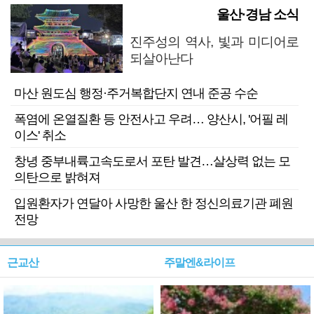
울산·경남 소식
진주성의 역사, 빛과 미디어로
되살아난다
마산 원도심 행정·주거복합단지 연내 준공 수순
폭염에 온열질환 등 안전사고 우려… 양산시, '어필 레
이스' 취소
창녕 중부내륙고속도로서 포탄 발견…살상력 없는 모
의탄으로 밝혀져
입원환자가 연달아 사망한 울산 한 정신의료기관 폐원
전망
근교산
주말엔&라이프