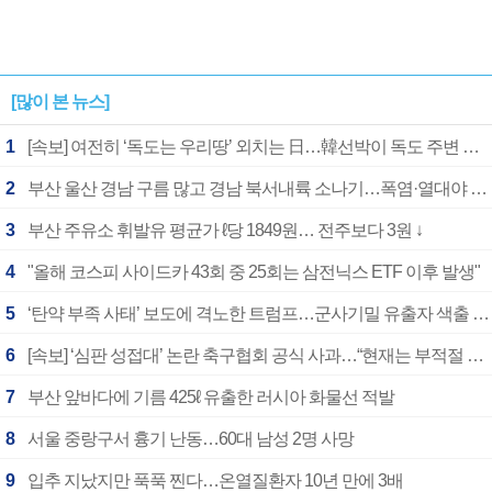
[많이 본 뉴스]
1
[속보] 여전히 ‘독도는 우리땅’ 외치는 日…韓선박이 독도 주변 해양조사 활동하자 반발
2
부산 울산 경남 구름 많고 경남 북서내륙 소나기…폭염·열대야 계속
3
부산 주유소 휘발유 평균가 ℓ당 1849원… 전주보다 3원 ↓
4
"올해 코스피 사이드카 43회 중 25회는 삼전닉스 ETF 이후 발생"
5
‘탄약 부족 사태’ 보도에 격노한 트럼프…군사기밀 유출자 색출 지시
6
[속보] ‘심판 성접대’ 논란 축구협회 공식 사과…“현재는 부적절 행위 없어”
7
부산 앞바다에 기름 425ℓ 유출한 러시아 화물선 적발
8
서울 중랑구서 흉기 난동…60대 남성 2명 사망
9
입추 지났지만 푹푹 찐다…온열질환자 10년 만에 3배