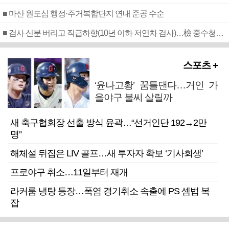
■ 마산 원도심 행정·주거복합단지 연내 준공 수순
■ 검사 신분 버리고 직급하향(10년 이하 저연차 검사)…檢 중수청행 기피
스포츠 +
‘윤나고황’ 꿈틀댄다…거인 가
을야구 불씨 살릴까
새 축구협회장 선출 방식 윤곽…“선거인단 192→2만
명”
해체설 뒤집은 LIV 골프…새 투자자 확보 ‘기사회생’
프로야구 취소…11일부터 재개
라커룸 냉탕 등장…폭염 경기취소 속출에 PS 셈법 복
잡