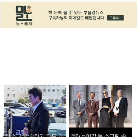
‘뺑소니 후 술타기 의혹’ 이
빨려들어갈 듯 스크린 속