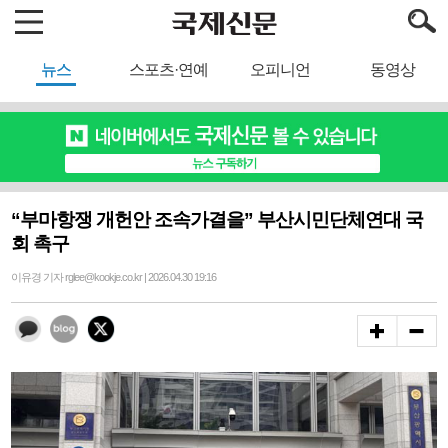
뉴스
스포츠·연예
오피니언
동영상
“부마항쟁 개헌안 조속가결을” 부산시민단체연대 국
회 촉구
이유경 기자 rglee@kookje.co.kr | 2026.04.30 19:16