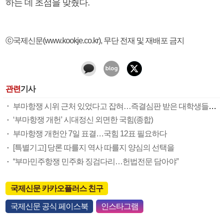
하는 데 초점을 맞췄다.
ⓒ국제신문(www.kookje.co.kr), 무단 전재 및 재배포 금지
관련
기사
부마항쟁 시위 근처 있었다고 잡혀…즉결심판 받은 대학생들 잇단 무죄
‘부마항쟁 개헌’ 시대정신 외면한 국힘(종합)
부마항쟁 개헌안 7일 표결…국힘 12표 필요하다
[특별기고] 당론 따를지 역사 따를지 양심의 선택을
“부마민주항쟁 민주화 징검다리…헌법전문 담아야”
국제신문 카카오플러스 친구
국제신문 공식 페이스북
인스타그램