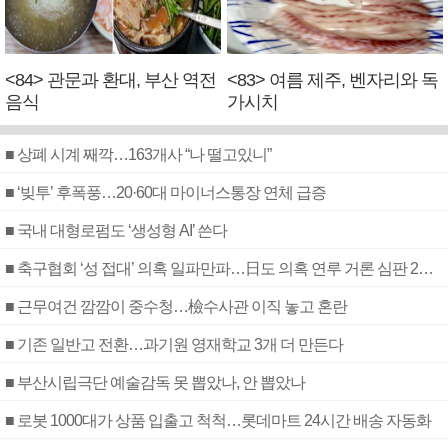
<84> 관문과 환대, 부산 역전
<83> 여름 제주, 벤자리와 독
음식
가시치
■ 상폐 시계 째깍…163개사 “나 떨고있니”
■ ‘빚투’ 후폭풍…20·60대 마이너스통장 연체 급증
■ 국내 대형로펌도 ‘생성형 AI’ 쓴다
■ 축구협회 ‘성 접대’ 의혹 일파만파…日도 의혹 연루 거론 심판 2명 조사
■ 근무여건 깜깜이 중수청…檢수사관 이직 놓고 혼란
■ 기존 일반고 전환…과기원 영재학교 3개 더 만든다
■ 부산시립극단 예술감독 못 뽑았나, 안 뽑았나
■ 로봇 1000대가 상품 입출고 척척…롯데마트 24시간 배송 자동화