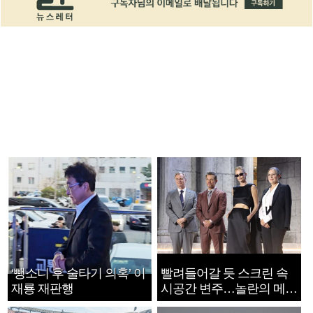
‘뺑소니 후 술타기 의혹’ 이
빨려들어갈 듯 스크린 속
재룡 재판행
시공간 변주…놀란의 메시
지는 ‘전쟁 속죄’