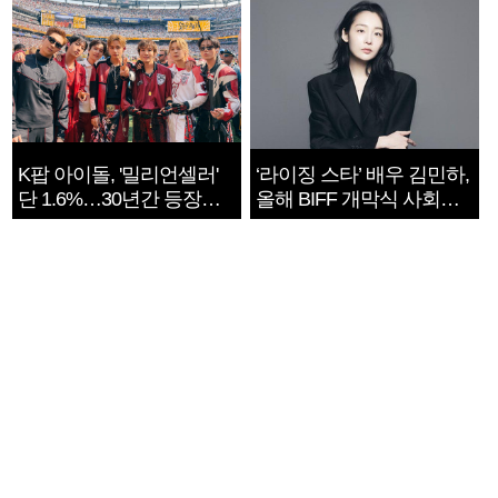
K팝 아이돌, '밀리언셀러'
‘라이징 스타’ 배우 김민하,
단 1.6%…30년간 등장
올해 BIFF 개막식 사회자
1182개팀 전수조사
확정