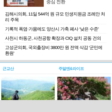
중심 전환
김해시의회, 11일 544억 원 규모 민생지원금 조례안 처
리 주목
기록적 폭염·가뭄에도 양산시 가축 폐사 ‘낮은 수준’
사천시 하동군, 사천공항 확장과 CIQ 설치 공동 건의
고성군의회, 국외출장비 3800만 원 전액 삭감 '군민에
환원'
근교산
주말엔&라이프