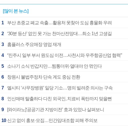
[많이 본 뉴스]
1
부산 초중교 폐교 속출…활용처 못찾아 도심 흉물화 우려
2
‘30분 등산’ 없인 못 가는 천마산전망대…최소 1년 고생길
3
홈플러스 주요매장 영업 재개
4
“진주시 일부 부서 원도심 이전…사천시와 우주항공산업 협력”
5
소나기 소식 반갑지만…찜통더위·열대야 안 꺾인다
6
창원시 불법주정차 단속 계도 중심 전환
7
엘시티 ‘사무장병원’ 일당 기소…명의 빌려준 의사는 구속
8
인신매매 탈출하다 다친 외국인, 치료비 폭탄까지 맞을뻔
9
[와이라노]‘공공기관 지방이전’ 효과 있었나 살펴보니
10
신고 없이 홍보·모집…민간임대조합 피해 주의보