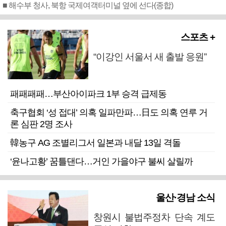
■ 해수부 청사, 북항 국제여객터미널 옆에 선다(종합)
스포츠 +
“이강인 서울서 새 출발 응원”
패패패패…부산아이파크 1부 승격 급제동
축구협회 ‘성 접대’ 의혹 일파만파…日도 의혹 연루 거
론 심판 2명 조사
韓농구 AG 조별리그서 일본과 내달 13일 격돌
‘윤나고황’ 꿈틀댄다…거인 가을야구 불씨 살릴까
울산·경남 소식
창원시 불법주정차 단속 계도