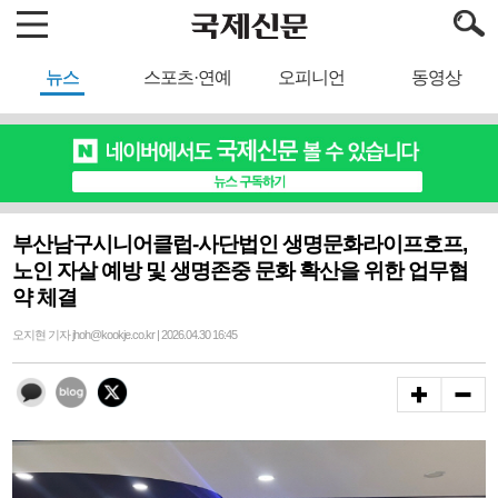
뉴스
스포츠·연예
오피니언
동영상
부산남구시니어클럽-사단법인 생명문화라이프호프,
노인 자살 예방 및 생명존중 문화 확산을 위한 업무협
약 체결
오지현 기자 jhoh@kookje.co.kr | 2026.04.30 16:45