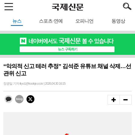
뉴스
스포츠·연예
오피니언
동영상
“악의적 신고 테러 추정” 김석준 유튜브 채널 삭제…선
관위 신고
장광일 기자 ilryo1@kookje.co.kr | 2026.04.30 16:15