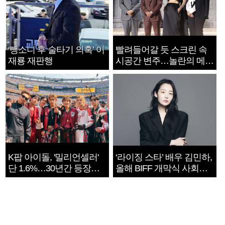
‘뺑소니 후 술타기 의혹’ 이
빨려들어갈 듯 스크린 속
재룡 재판행
시공간 변주…놀란의 메시
지는 ‘전쟁 속죄’
K팝 아이돌, '밀리언셀러'
‘라이징 스타’ 배우 김민하,
단 1.6%…30년간 등장
올해 BIFF 개막식 사회자
1182개팀 전수조사
확정