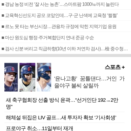
■ 경남 농정 비전 ‘잘 사는 농촌’…스마트팜 1000㏊까지 늘린다
■ 교육혁신선도지 공모 코앞인데…구·군 난색에 교육청 ‘쩔쩔’
■ 르노 못 타는 부산시장…관용차 규정에 막힌 지역기업 응원
■ 마산 원도심 행정·주거복합단지 연내 준공 수순
■ 검사 신분 버리고 직급하향(10년 이하 저연차 검사)…檢 중수청행 기피
스포츠 +
‘윤나고황’ 꿈틀댄다…거인 가
을야구 불씨 살릴까
새 축구협회장 선출 방식 윤곽…“선거인단 192→2만
명”
해체설 뒤집은 LIV 골프…새 투자자 확보 ‘기사회생’
프로야구 취소…11일부터 재개