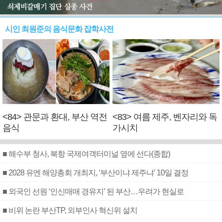
시인 최원준의 음식문화 잡학사전
<84> 관문과 환대, 부산 역전
<83> 여름 제주, 벤자리와 독
음식
가시치
■ 해수부 청사, 북항 국제여객터미널 옆에 선다(종합)
■ 2028 유엔 해양총회 개최지, ‘부산이냐 제주냐’ 10일 결정
■ 외국인 선원 ‘인신매매 경유지’ 된 부산…우려가 현실로
■ 비위 논란 부산TP, 외부인사 혁신위 설치