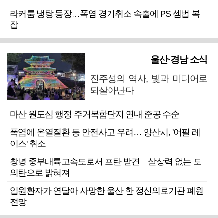
라커룸 냉탕 등장…폭염 경기취소 속출에 PS 셈법 복
잡
울산·경남 소식
진주성의 역사, 빛과 미디어로
되살아난다
마산 원도심 행정·주거복합단지 연내 준공 수순
폭염에 온열질환 등 안전사고 우려… 양산시, '어필 레
이스' 취소
창녕 중부내륙고속도로서 포탄 발견…살상력 없는 모
의탄으로 밝혀져
입원환자가 연달아 사망한 울산 한 정신의료기관 폐원
전망