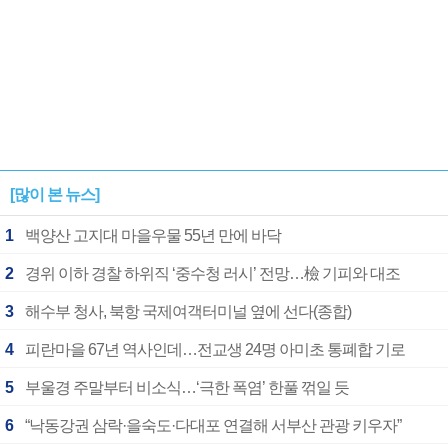
[많이 본 뉴스]
1
백양산 고지대 마을우물 55년 만에 바닥
2
경위 이하 경찰 하위직 ‘중수청 러시’ 전망…檢 기피와 대조
3
해수부 청사, 북항 국제여객터미널 옆에 선다(종합)
4
피란마을 67년 역사인데…전교생 24명 아미초 통폐합 기로
5
부울경 주말부터 비소식…‘극한 폭염’ 한풀 꺾일 듯
6
“낙동강권 삼락·을숙도·다대포 연결해 서부산 관광 키우자”