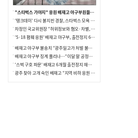
"스타벅스 가야지" 응원 배재고 야구부원들, 학교서 징계 처분
‘탱크데이’ 다시 불지핀 경찰, 스타벅스 모욕 혐의 압수수색
차정인 국교위원장 “허위정보와 혐오·차별, 학교 교실까지 유입"
‘5·18 폄훼 응원’ 배재고 야구부, 출전정지 6개월→1개월 감경
배재고 야구부 불송치 “광주일고가 처벌 불원 의사 표해”
배재고 야구부 징계 풀리나…“이달 말 공정위서 재심의”
‘스벅 구호 파문’ 배재고 6개월 출전정지 재심 신청키로
광주 찾아 고개 숙인 배재고 “지역 비하 응원 잘못”(종합)