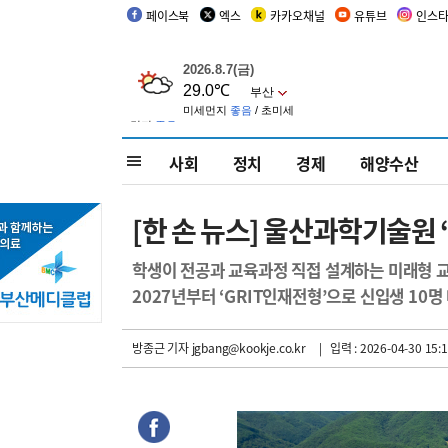
페이스북
엑스
카카오채널
유튜브
인스
사회
정치
경제
해양수산
[한 손 뉴스] 울산과학기술원 
학생이 전공과 교육과정 직접 설계하는 미래형 
2027년부터 ‘GRIT인재전형’으로 신입생 10명
방종근 기자
jgbang@kookje.co.kr
| 입력 : 2026-04-30 15:1