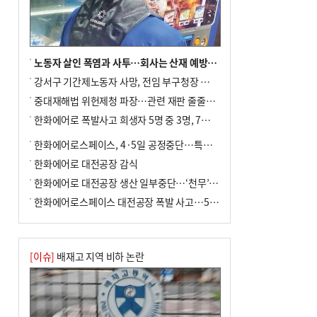
노동자 살인 폭염과 사투…회사는 산재 예방·전기료 절감 전력
강서구 기간제노동자 사망, 전임 부구청장 檢 송치
중대재해법 위헌제청 파장…관련 재판 줄줄이 브레이크
한화에어로 폭발사고 희생자 5명 중 3명, 7일 영면
한화에어로스페이스, 4·5일 공정중단…특별 안전점검
한화에어로 대전공장 감식
한화에어로 대전공장 생산 일부중단…‘천무’ 수출 비상
한화에어로스페이스 대전공장 폭발 사고…5명 사망·2명 부상(종합)
[이슈]
배재고 지역 비하 논란