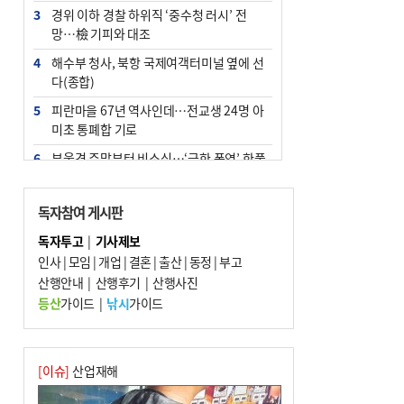
3
경위 이하 경찰 하위직 ‘중수청 러시’ 전
망…檢 기피와 대조
4
해수부 청사, 북항 국제여객터미널 옆에 선
다(종합)
5
피란마을 67년 역사인데…전교생 24명 아
미초 통폐합 기로
6
부울경 주말부터 비소식…‘극한 폭염’ 한풀
꺾일 듯
7
“낙동강권 삼락·을숙도·다대포 연결해 서
독자참여 게시판
부산 관광 키우자”
독자투고
|
기사제보
8
오늘의 날씨- 2026년 8월 7일
인사
|
모임
|
개업
|
결혼
|
출산
|
동정
|
부고
9
산행안내
외국인 선원 ‘인신매매 경유지’ 된 부산…
|
산행후기
|
산행사진
우려가 현실로
등산
가이드
|
낚시
가이드
10
[사설] 해수부 신청사 북항으로 확정, 해양
수도 도약의 전환점
[이슈]
산업재해