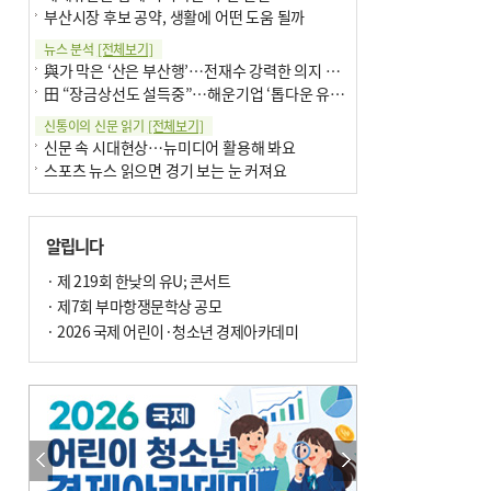
부산시장 후보 공약, 생활에 어떤 도움 될까
뉴스 분석
[전체보기]
與가 막은 ‘산은 부산행’…전재수 강력한 의지 표명 없인 공염불
田 “장금상선도 설득중”…해운기업 ‘톱다운 유치전’ 가속
신통이의 신문 읽기
[전체보기]
신문 속 시대현상…뉴미디어 활용해 봐요
스포츠 뉴스 읽으면 경기 보는 눈 커져요
어떻게 생각하십니까
[전체보기]
구·군 승진 축하화분 관행 없애자니 소상공인 울상
알립니다
3년째 병상에 있는 구의원…의정활동 못해도 월급 그대로
팩트체크
· 제 219회 한낮의 유U; 콘서트
[전체보기]
금정산 반려견 데리고 갈 수 있나…알아보니 ‘국립공원은 출입 불가’
· 제7회 부마항쟁문학상 공모
서울 도림천도 공업용수 활용한다는 사례, 정수 없이 한강물 공급…수질만 공업용수
· 2026 국제 어린이·청소년 경제아카데미
포토에세이
[전체보기]
연꽃 위 개개비
의령 한우산 털중나리
한 손 뉴스
[전체보기]
시민이 개발한 폭염 대응 앱 ‘그늘로’ 길안내 지도 등 인기
골목 맛집 발굴 고메 셀렉션…부산시, 페스티벌 시월 연계