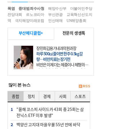
폭염
중대범죄수사청
해양수산부
더불어민주당
전당대회
르노코리아
부산관광
교육혁신선도지
역
극지해양미래포럼
인신매매
UN해양총회
부산메디클럽+
전문의 생생톡
장민희김용기내과의원과장
하루 500㎉ 줄이면 한주 0.5㎏ 감
량…비만치료는 장기전
비만은 이제 더는 체중이나 체형의 문
제가 아니다. 하나의 질병으로 인지
하고 치료와 관리를 해야 한다. 세계
보건기구(WHO)는 이미 1994년 비만
많이 본 뉴스
을 인류의 중요한
종합
정치
경제
사회
스포츠
1
"올해 코스피 사이드카 43회 중 25회는 삼
전닉스 ETF 이후 발생"
2
백양산 고지대 마을우물 55년 만에 바닥