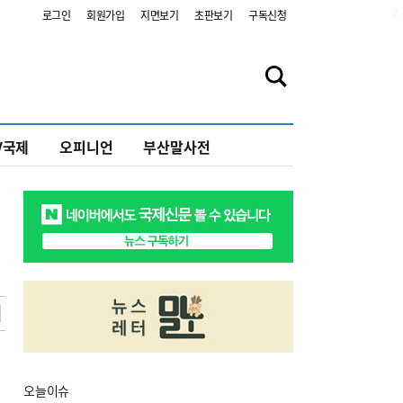
2
로그인
회원가입
지면보기
초판보기
구독신청
V국제
오피니언
부산말사전
오늘
이슈