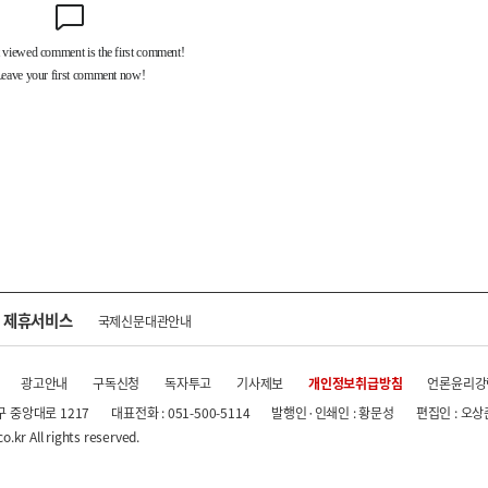
제휴서비스
국제신문대관안내
광고안내
구독신청
독자투고
기사제보
개인정보취급방침
언론윤리강
구 중앙대로 1217
대표전화 : 051-500-5114
발행인·인쇄인 : 황문성
편집인 : 오상
.kr All rights reserved.