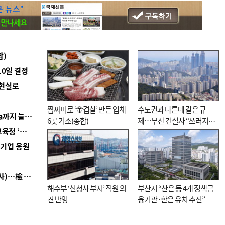
합)
10일 결정
 현실로
짬짜미로 ‘金겹살’ 만든 업체
수도권과 다른데 같은 규
■ 경남 농정 비전 ‘잘 사는 농촌’…스마트팜 1000㏊까지 늘린다
6곳 기소(종합)
제…부산 건설사 “쓰러지기
■ 교육혁신선도지 공모 코앞인데…구·군 난색에 교육청 ‘쩔쩔’
직전”
역기업 응원
■ 검사 신분 버리고 직급하향(10년 이하 저연차 검사)…檢 중수청행 기피
해수부 ‘신청사 부지’ 직원 의
부산시 “산은 등 4개 정책금
견 반영
융기관·한은 유치 추진”