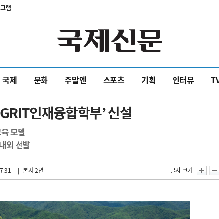
타그램
국제
문화
주말엔
스포츠
기획
인터뷰
T
‘GRIT인재융합학부’ 신설
교육 모델
 내외 선발
7:31
| 본지 2면
글자 크기