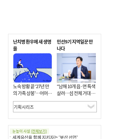
난치병 환우에 새 생명
민선9기 지역일꾼 만
을
나다
노숙 방황 끝 ‘27년 만
“남해 10개 읍·면 특색
의 가족 상봉’…어머니
살려…섬 전체 거대 정
와 행복 꿈꿔
원으로 조성”
눈높이 사설
[전체보기]
세계유산을 함께 지키자는 ‘부산 선언’