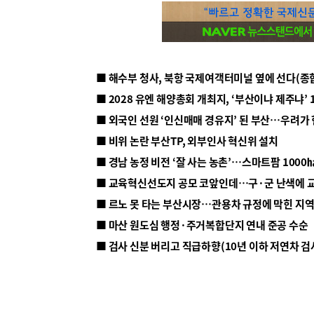
■ 해수부 청사, 북항 국제여객터미널 옆에 선다(종
■ 2028 유엔 해양총회 개최지, ‘부산이냐 제주냐’ 
■ 외국인 선원 ‘인신매매 경유지’ 된 부산…우려가
■ 비위 논란 부산TP, 외부인사 혁신위 설치
■ 르노 못 타는 부산시장…관용차 규정에 막힌 지
■ 마산 원도심 행정·주거복합단지 연내 준공 수순