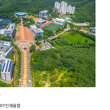
B
RIT인재융합