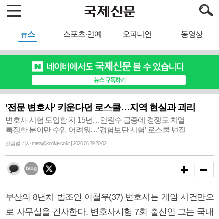
뉴스
스포츠·연예
오피니언
동영상
‘전문 변호사’ 키운다던 로스쿨…지역 현실과 괴리
변호사 시험 도입한 지 15년…인원수 급증에 경쟁도 치열
특정한 분야만 수임 어려워…‘경험보단 시험’ 로스쿨 변질
신심범 기자 mets@kookje.co.kr | 2026.03.29 20:02
부산의 8년차 법조인 이철우(37) 변호사는 게임 사건만으
로 사무실을 건사한다. 변호사시험 7회 출신인 그는 국내