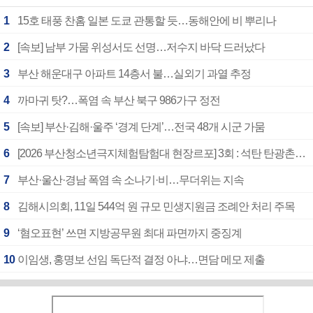
1
15호 태풍 찬홈 일본 도쿄 관통할 듯…동해안에 비 뿌리나
2
[속보] 남부 가뭄 위성서도 선명…저수지 바닥 드러났다
3
부산 해운대구 아파트 14층서 불…실외기 과열 추정
4
까마귀 탓?…폭염 속 부산 북구 986가구 정전
5
[속보] 부산·김해·울주 ‘경계 단계’…전국 48개 시군 가뭄
6
[2026 부산청소년극지체험탐험대 현장르포] 3회 : 석탄 탄광촌에서 북극 연구의 중심지로
7
부산·울산·경남 폭염 속 소나기·비…무더위는 지속
8
김해시의회, 11일 544억 원 규모 민생지원금 조례안 처리 주목
9
‘혐오표현’ 쓰면 지방공무원 최대 파면까지 중징계
10
이임생, 홍명보 선임 독단적 결정 아냐…면담 메모 제출