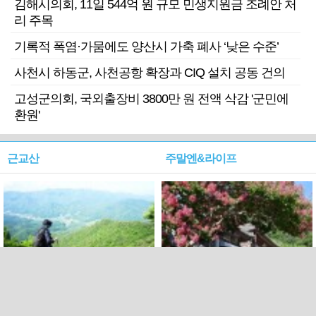
김해시의회, 11일 544억 원 규모 민생지원금 조례안 처
리 주목
기록적 폭염·가뭄에도 양산시 가축 폐사 ‘낮은 수준’
사천시 하동군, 사천공항 확장과 CIQ 설치 공동 건의
고성군의회, 국외출장비 3800만 원 전액 삭감 '군민에
환원'
근교산
주말엔&라이프
근교산&그너머…상주·문경
폭염보다 더 뜨거워라…100
청화산~시루봉
일을 붉게 불태울 ‘선비정신’