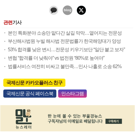
관련
기사
본인 특화분야 소송만 맡다간 살길 막막…옅어지는 전문성
부산해사법원 누빌 해사법 전문법률가 한국해양대가 양성
53% 합격률 낮은 변시…전문성 키우기보단 “일단 붙고 보자”
변협 “합격률 더 낮춰야” vs 법전원 “80%로 높여야”
법률서비스 여전히 비싸고 불만족…민사 나홀로 소송 62%
국제신문 카카오플러스 친구
국제신문 공식 페이스북
인스타그램