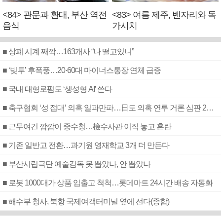
<84> 관문과 환대, 부산 역전
<83> 여름 제주, 벤자리와 독
음식
가시치
■ 상폐 시계 째깍…163개사 “나 떨고있니”
■ ‘빚투’ 후폭풍…20·60대 마이너스통장 연체 급증
■ 국내 대형로펌도 ‘생성형 AI’ 쓴다
■ 축구협회 ‘성 접대’ 의혹 일파만파…日도 의혹 연루 거론 심판 2명 조사
■ 근무여건 깜깜이 중수청…檢수사관 이직 놓고 혼란
■ 기존 일반고 전환…과기원 영재학교 3개 더 만든다
■ 부산시립극단 예술감독 못 뽑았나, 안 뽑았나
■ 로봇 1000대가 상품 입출고 척척…롯데마트 24시간 배송 자동화
■ 해수부 청사, 북항 국제여객터미널 옆에 선다(종합)