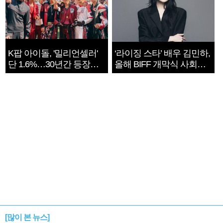
K팝 아이돌, '밀리언셀러'
‘라이징 스타’ 배우 김민하,
단 1.6%…30년간 등장
올해 BIFF 개막식 사회자
1182개팀 전수조사
확정
[많이 본 뉴스]