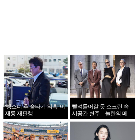
‘뺑소니 후 술타기 의혹’ 이
빨려들어갈 듯 스크린 속
재룡 재판행
시공간 변주…놀란의 메시
지는 ‘전쟁 속죄’