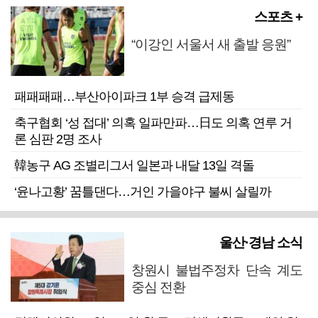
스포츠 +
“이강인 서울서 새 출발 응원”
패패패패…부산아이파크 1부 승격 급제동
축구협회 ‘성 접대’ 의혹 일파만파…日도 의혹 연루 거
론 심판 2명 조사
韓농구 AG 조별리그서 일본과 내달 13일 격돌
‘윤나고황’ 꿈틀댄다…거인 가을야구 불씨 살릴까
울산·경남 소식
창원시 불법주정차 단속 계도
중심 전환