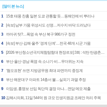
[많이 본 뉴스]
1
15호 태풍 찬홈 일본 도쿄 관통할 듯…동해안에 비 뿌리나
2
[속보] 남부 가뭄 위성서도 선명…저수지 바닥 드러났다
3
까마귀 탓?…폭염 속 부산 북구 986가구 정전
4
[속보] 부산·김해·울주 ‘경계 단계’…전국 48개 시군 가뭄
5
[2026 부산청소년극지체험탐험대 현장르포] 3회 : 석탄 탄광촌에서 북극 연구의 중심지로
6
부산·울산·경남 폭염 속 소나기·비…무더위는 지속
7
‘혐오표현’ 쓰면 지방공무원 최대 파면까지 중징계
8
부산 해운대구 아파트 14층서 불…실외기 과열 추정
9
이임생, 홍명보 선임 독단적 결정 아냐…면담 메모 제출
10
김해시의회, 11일 544억 원 규모 민생지원금 조례안 처리 주목