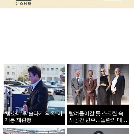
‘뺑소니 후 술타기 의혹’ 이
빨려들어갈 듯 스크린 속
재룡 재판행
시공간 변주…놀란의 메시
지는 ‘전쟁 속죄’