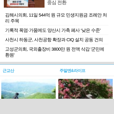
중심 전환
김해시의회, 11일 544억 원 규모 민생지원금 조례안 처
리 주목
기록적 폭염·가뭄에도 양산시 가축 폐사 ‘낮은 수준’
사천시 하동군, 사천공항 확장과 CIQ 설치 공동 건의
고성군의회, 국외출장비 3800만 원 전액 삭감 '군민에
환원'
근교산
주말엔&라이프