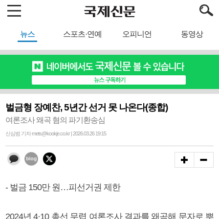
뉴스
스포츠·연예
오피니언
동영상
벌금형 장예찬, 5년간 선거 못 나온다(종합)
여론조사 왜곡 혐의 파기환송심
신심범 기자 mets@kookje.co.kr | 2026.03.26 19:15
- 벌금 150만 원…피선거권 제한
2024년 4·10 총선 무렵 여론조사 결과를 왜곡해 문자로 뿌