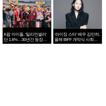
K팝 아이돌, '밀리언셀러'
‘라이징 스타’ 배우 김민하,
단 1.6%…30년간 등장
올해 BIFF 개막식 사회자
1182개팀 전수조사
확정