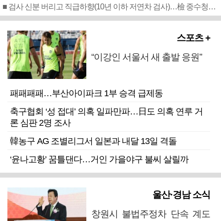
■ 검사 신분 버리고 직급하향(10년 이하 저연차 검사)…檢 중수청행 기피
스포츠 +
“이강인 서울서 새 출발 응원”
패패패패…부산아이파크 1부 승격 급제동
축구협회 ‘성 접대’ 의혹 일파만파…日도 의혹 연루 거
론 심판 2명 조사
韓농구 AG 조별리그서 일본과 내달 13일 격돌
‘윤나고황’ 꿈틀댄다…거인 가을야구 불씨 살릴까
울산·경남 소식
창원시 불법주정차 단속 계도