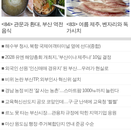
<84> 관문과 환대, 부산 역전
<83> 여름 제주, 벤자리와 독
음식
가시치
■ 해수부 청사, 북항 국제여객터미널 옆에 선다(종합)
■ 2028 유엔 해양총회 개최지, ‘부산이냐 제주냐’ 10일 결정
■ 외국인 선원 ‘인신매매 경유지’ 된 부산…우려가 현실로
■ 비위 논란 부산TP, 외부인사 혁신위 설치
■ 경남 농정 비전 ‘잘 사는 농촌’…스마트팜 1000㏊까지 늘린다
■ 교육혁신선도지 공모 코앞인데…구·군 난색에 교육청 ‘쩔쩔’
■ 르노 못 타는 부산시장…관용차 규정에 막힌 지역기업 응원
■ 마산 원도심 행정·주거복합단지 연내 준공 수순